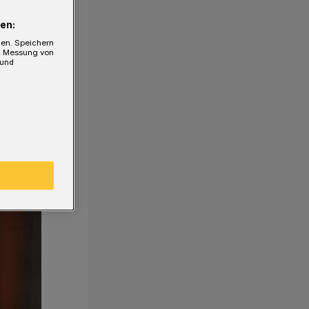
en:
gen. Speichern
e, Messung von
 und