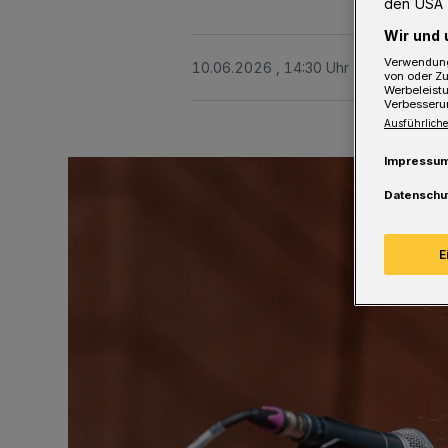
den USA 
Wir und 
Verwendung
10.06.2026 , 14:30 Uhr
Eine Minute 
von oder Zu
Werbeleist
Verbesseru
Ausführliche
Impressu
Datenschu
E