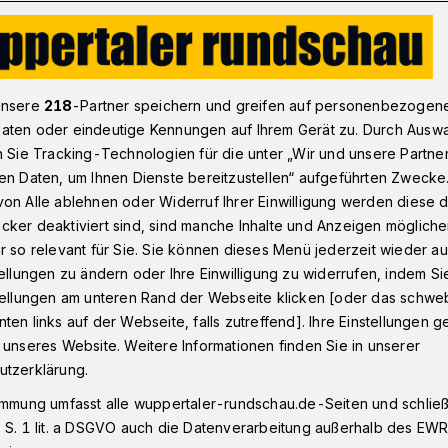
ff nun im Vorstand des NRW-Städtetags
unsere
218
-Partner speichern und greifen auf personenbezogen
aten oder eindeutige Kennungen auf Ihrem Gerät zu. Durch Ausw
n Sie Tracking-Technologien für die unter „Wir und unsere Partne
en Daten, um Ihnen Dienste bereitzustellen“ aufgeführten Zwecke
cherff nun im
on Alle ablehnen oder Widerruf Ihrer Einwilligung werden diese de
cker deaktiviert sind, sind manche Inhalte und Anzeigen möglich
s NRW-Städtetags
r so relevant für Sie. Sie können dieses Menü jederzeit wieder au
tellungen zu ändern oder Ihre Einwilligung zu widerrufen, indem Si
stellungen am unteren Rand der Webseite klicken [oder das schw
ten links auf der Webseite, falls zutreffend]. Ihre Einstellungen g
Wuppertals Oberbürgermeisterin Miriam
 unseres Website. Weitere Informationen finden Sie in unserer
. Juni 2026) auf der
utzerklärung.
 Städtetages Nordrhein-Westfalen in den
immung umfasst alle wuppertaler-rundschau.de-Seiten und schließt
e Sitzung fand in Oberhausen statt.
 S. 1 lit. a DSGVO auch die Datenverarbeitung außerhalb des EWR, 