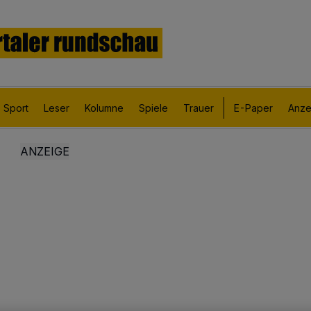
Sport
Leser
Kolumne
Spiele
Trauer
E-Paper
Anze