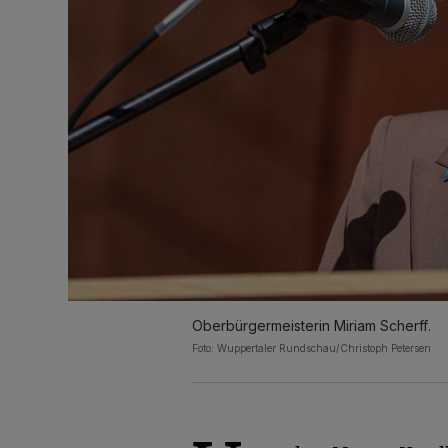
Oberbürgermeisterin Miriam Scherff.
Foto: Wuppertaler Rundschau/Christoph Petersen