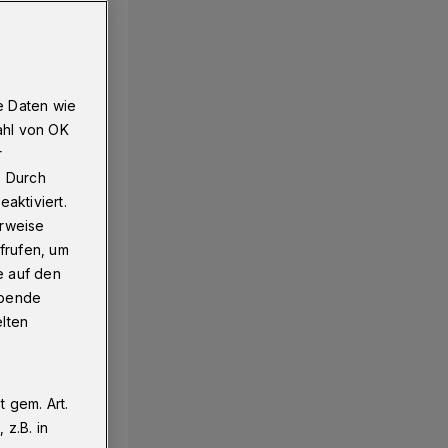
e Daten wie
ahl von OK
r
. Durch
aktiviert.
erweise
frufen, um
e auf den
ebende
elten
 gem. Art.
z.B. in