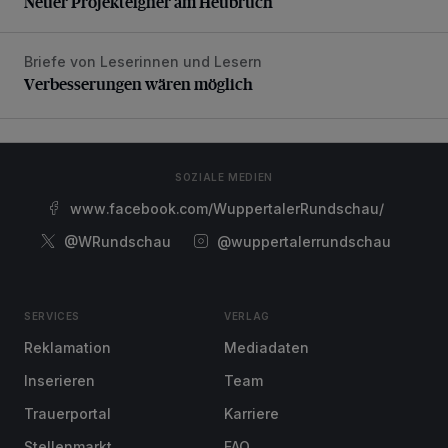
Neuer Projekteigner am Heubruch
Briefe von Leserinnen und Lesern
Verbesserungen wären möglich
Verbesserungen wären möglich
SOZIALE MEDIEN
www.facebook.com/WuppertalerRundschau/
@WRundschau
@wuppertalerrundschau
SERVICES
VERLAG
Reklamation
Mediadaten
Inserieren
Team
Trauerportal
Karriere
Stellenmarkt
FAQ