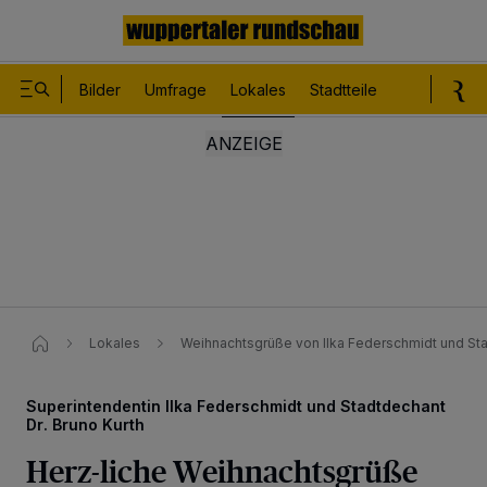
Bilder
Umfrage
Lokales
Stadtteile
Sport
Le
Lokales
Weihnachtsgrüße von Ilka Federschmidt und Sta
Superintendentin Ilka Federschmidt und Stadtdechant
Dr. Bruno Kurth
Herz-liche Weihnachtsgrüße