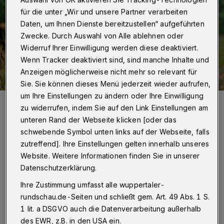
für die unter „Wir und unsere Partner verarbeiten
Daten, um Ihnen Dienste bereitzustellen“ aufgeführten
Zwecke. Durch Auswahl von Alle ablehnen oder
Widerruf Ihrer Einwilligung werden diese deaktiviert.
Wenn Tracker deaktiviert sind, sind manche Inhalte und
Anzeigen möglicherweise nicht mehr so relevant für
Sie. Sie können dieses Menü jederzeit wieder aufrufen,
um Ihre Einstellungen zu ändern oder Ihre Einwilligung
Wuppertals evangelische Superintendentin Ilka Federschmidt und
zu widerrufen, indem Sie auf den Link Einstellungen am
Wuppertals katholischer Stadtdechant Dr. Bruno Kurth.
unteren Rand der Webseite klicken [oder das
Foto: Evangelische Kirche
schwebende Symbol unten links auf der Webseite, falls
zutreffend]. Ihre Einstellungen gelten innerhalb unseres
Website. Weitere Informationen finden Sie in unserer
Datenschutzerklärung.
D
ie einhellige Antwort: Meine Familie.
Ihre Zustimmung umfasst alle wuppertaler-
rundschau.de-Seiten und schließt gem. Art. 49 Abs. 1 S.
Zusammen sein. „Familie und Freunde
1 lit. a DSGVO auch die Datenverarbeitung außerhalb
und das alles“, sagt einer. „Liebe deine
des EWR, z.B. in den USA ein.