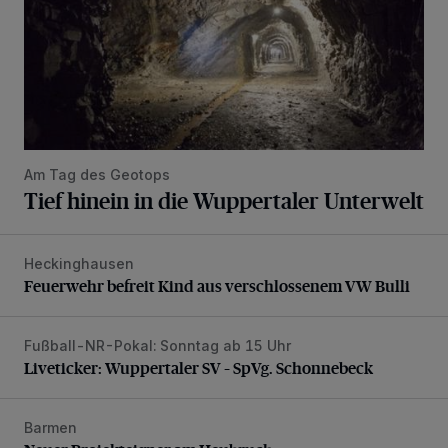
Am Tag des Geotops
Tief hinein in die Wuppertaler Unterwelt
Heckinghausen
Feuerwehr befreit Kind aus verschlossenem VW Bulli
Feuerwehr befreit Kind aus verschlossenem VW Bulli
Fußball-NR-Pokal: Sonntag ab 15 Uhr
Liveticker: Wuppertaler SV – SpVg. Schonnebeck
Liveticker: Wuppertaler SV – SpVg. Schonnebeck
Barmen
Neuer Projekteigner am Heubruch