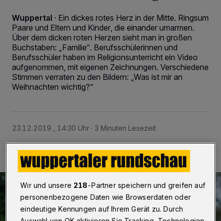
Wuppertal
·
Ein dickes rotes Herz in der Mitte. Ringsum
Paare und Eltern und Kinder, die einander umarmen.
Über dem dicken roten Herzen sieht man in großen
Buchstaben: „Familie“. Berufsschülerinnen und
Berufsschüler haben im Religionsunterricht ein Video
aufgenommen, mit eigenen Zeichnungen. Verschiedene
Stimmen verraten zu den Bildern: „Was ist mir an
Weihnachten wichtig?“
23.12.2019 , 14:30 Uhr
3 Minuten Lesezeit
Wir und unsere
218
-Partner speichern und greifen auf
personenbezogene Daten wie Browserdaten oder
eindeutige Kennungen auf Ihrem Gerät zu. Durch
Auswahl von OK aktivieren Sie Tracking-Technologien