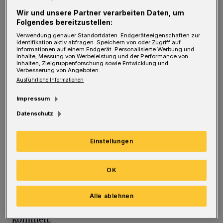
Familie“, sagt eine Schülerin, „sie sind dein
Wir und unsere Partner verarbeiten Daten, um
Geschenk Gottes.“
Folgendes bereitzustellen:
Verwendung genauer Standortdaten. Endgeräteeigenschaften zur
Identifikation aktiv abfragen. Speichern von oder Zugriff auf
Es kommt cool rüber, und zugleich sehr
Informationen auf einem Endgerät. Personalisierte Werbung und
Inhalte, Messung von Werbeleistung und der Performance von
berührend.
Inhalten, Zielgruppenforschung sowie Entwicklung und
Verbesserung von Angeboten.
Ausführliche Informationen
Weihnachten.
Impressum
Jeder Mensch sehnt sich nach Geborgenheit,
Datenschutz
nach einem Zuhause, nach Heimat. Die
Einstellungen
Schülerinnen und Schüler malen in ihrem
Video auf ihre Weise vor Augen, wie tief die
OK
Sehnsucht nach Willkommen-Sein ist.
Vorbehaltlos angenommen, umarmt zu sein:
Alle ablehnen
Hier bist du richtig! Familie – nach Hause
kommen.