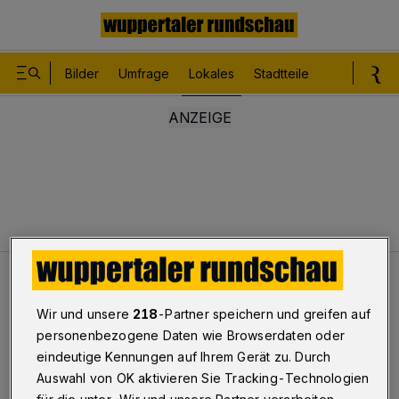
Bilder
Umfrage
Lokales
Stadtteile
Sport
Le
Lokales
"Unseriös, nicht hinnehmbar"
Wir und unsere
218
-Partner speichern und greifen auf
personenbezogene Daten wie Browserdaten oder
"Unseriös, nicht hinnehmbar"
eindeutige Kennungen auf Ihrem Gerät zu. Durch
Auswahl von OK aktivieren Sie Tracking-Technologien