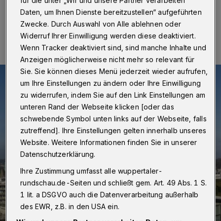
für die unter „Wir und unsere Partner verarbeiten
Daten, um Ihnen Dienste bereitzustellen“ aufgeführten
05.05.2015 , 13:13 Uhr
Eine Minute Lesezeit
Zwecke. Durch Auswahl von Alle ablehnen oder
Widerruf Ihrer Einwilligung werden diese deaktiviert.
Wenn Tracker deaktiviert sind, sind manche Inhalte und
Anzeigen möglicherweise nicht mehr so relevant für
Sie. Sie können dieses Menü jederzeit wieder aufrufen,
um Ihre Einstellungen zu ändern oder Ihre Einwilligung
zu widerrufen, indem Sie auf den Link Einstellungen am
unteren Rand der Webseite klicken [oder das
schwebende Symbol unten links auf der Webseite, falls
zutreffend]. Ihre Einstellungen gelten innerhalb unseres
Website. Weitere Informationen finden Sie in unserer
Datenschutzerklärung.
Ihre Zustimmung umfasst alle wuppertaler-
rundschau.de-Seiten und schließt gem. Art. 49 Abs. 1 S.
1 lit. a DSGVO auch die Datenverarbeitung außerhalb
des EWR, z.B. in den USA ein.