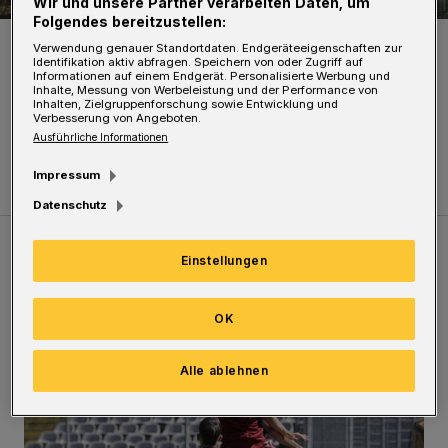
Wir und unsere Partner verarbeiten Daten, um
Folgendes bereitzustellen:
Der Sparkassen-Turm am Islandufer.
Verwendung genauer Standortdaten. Endgeräteeigenschaften zur
Foto: Jörn Koldehoff
Identifikation aktiv abfragen. Speichern von oder Zugriff auf
Informationen auf einem Endgerät. Personalisierte Werbung und
Inhalte, Messung von Werbeleistung und der Performance von
Inhalten, Zielgruppenforschung sowie Entwicklung und
Verbesserung von Angeboten.
Ausführliche Informationen
Impressum
Datenschutz
Einstellungen
Meistgelesen
Neueste Artikel
Zum Thema
OK
WSV: Übertragung im Barmer Bahnhof und klare Ansage
Alle ablehnen