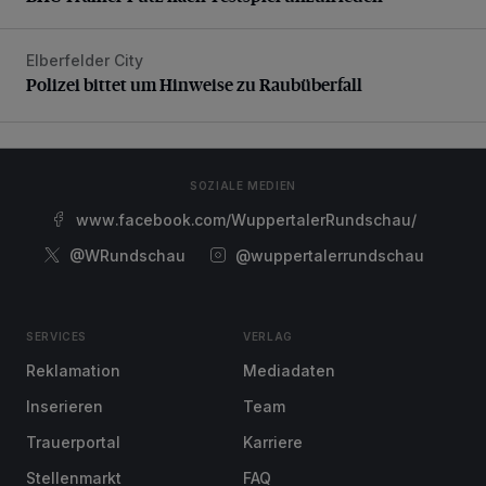
Elberfelder City
Polizei bittet um Hinweise zu Raubüberfall
Polizei bittet um Hinweise zu Raubüberfall
SOZIALE MEDIEN
www.facebook.com/WuppertalerRundschau/
@WRundschau
@wuppertalerrundschau
SERVICES
VERLAG
Reklamation
Mediadaten
Inserieren
Team
Trauerportal
Karriere
Stellenmarkt
FAQ