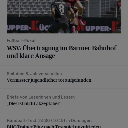
Fußball-Pokal
WSV: Übertragung im Barmer Bahnhof
und klare Ansage
Seit dem 8. Juli verschollen
Vermisster Jugendlicher tot aufgefunden
Vermisster Jugendlicher tot aufgefunden
Briefe von Leserinnen und Lesern
„Dies ist nicht akzeptabel“
„Dies ist nicht akzeptabel“
Handball-Test: 24:30 (10:15) in Dormagen
BHC-Trainer Pütz nach Testspiel unzufrieden
BHC-Trainer Pütz nach Testspiel unzufrieden