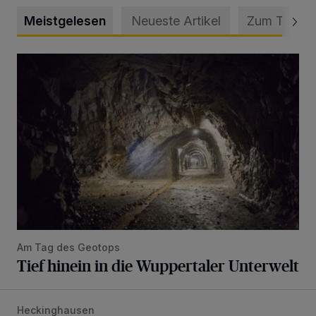
Meistgelesen
Neueste Artikel
Zum Thema
Tief hinein in die Wuppertaler Unterwelt
Am Tag des Geotops
Tief hinein in die Wuppertaler Unterwelt
Heckinghausen
Feuerwehr befreit Kind aus verschlossenem VW Bulli