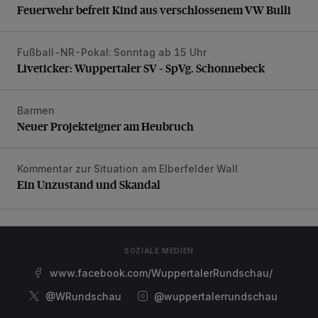
Feuerwehr befreit Kind aus verschlossenem VW Bulli
Fußball-NR-Pokal: Sonntag ab 15 Uhr
Liveticker: Wuppertaler SV – SpVg. Schonnebeck
Liveticker: Wuppertaler SV – SpVg. Schonnebeck
Barmen
Neuer Projekteigner am Heubruch
Neuer Projekteigner am Heubruch
Kommentar zur Situation am Elberfelder Wall
Ein Unzustand und Skandal
Ein Unzustand und Skandal
SOZIALE MEDIEN
www.facebook.com/WuppertalerRundschau/
@WRundschau
@wuppertalerrundschau