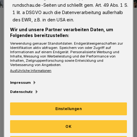
rundschau.de-Seiten und schließt gem. Art. 49 Abs. 1 S.
1 lit. a DSGVO auch die Datenverarbeitung außerhalb
Die neuen Azubis an der Bergischen Uni (v.l.): Marius Weiler
(Elektriker für Betriebstechnik), Max Jakub Ried, Kai Döring,
des EWR, z.B. in den USA ein.
Benedikt Diers (alle drei Fachinformatiker für Systemintegration),
Michael Szewczyk (Tischler) und Nina Kappenstein
Wir und unsere Partner verarbeiten Daten, um
(Mediengestalterin Digital und Print).
Folgendes bereitzustellen:
Foto: Friederike von Heyden
Verwendung genauer Standortdaten. Endgeräteeigenschaften zur
Identifikation aktiv abfragen. Speichern von oder Zugriff auf
Informationen auf einem Endgerät. Personalisierte Werbung und
Inhalte, Messung von Werbeleistung und der Performance von
Inhalten, Zielgruppenforschung sowie Entwicklung und
Verbesserung von Angeboten.
Ausführliche Informationen
Die neuen Azubis werden in der Verwaltung, in
Impressum
den Zentralen Einrichtungen und
Datenschutz
Fachbereichen ausgebildet als Elektriker für
Betriebstechnik, Fachinformatiker für
Einstellungen
Systemintegration, Tischler sowie
Mediengestalterin Digital und Print.
OK