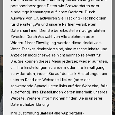
Wuppertal
·
An der Bergischen Universität Wuppertal
haben am Mittwoch (12. August 2015) sechs junge
personenbezogene Daten wie Browserdaten oder
Menschen ihre Berufsausbildung begonnen.
eindeutige Kennungen auf Ihrem Gerät zu. Durch
Auswahl von OK aktivieren Sie Tracking-Technologien
für die unter „Wir und unsere Partner verarbeiten
Daten, um Ihnen Dienste bereitzustellen“ aufgeführten
12.08.2015 , 15:58 Uhr
Eine Minute Lesezeit
Zwecke. Durch Auswahl von Alle ablehnen oder
Widerruf Ihrer Einwilligung werden diese deaktiviert.
Wenn Tracker deaktiviert sind, sind manche Inhalte und
Anzeigen möglicherweise nicht mehr so relevant für
Sie. Sie können dieses Menü jederzeit wieder aufrufen,
um Ihre Einstellungen zu ändern oder Ihre Einwilligung
zu widerrufen, indem Sie auf den Link Einstellungen am
unteren Rand der Webseite klicken [oder das
schwebende Symbol unten links auf der Webseite, falls
zutreffend]. Ihre Einstellungen gelten innerhalb unseres
Website. Weitere Informationen finden Sie in unserer
Datenschutzerklärung.
Ihre Zustimmung umfasst alle wuppertaler-