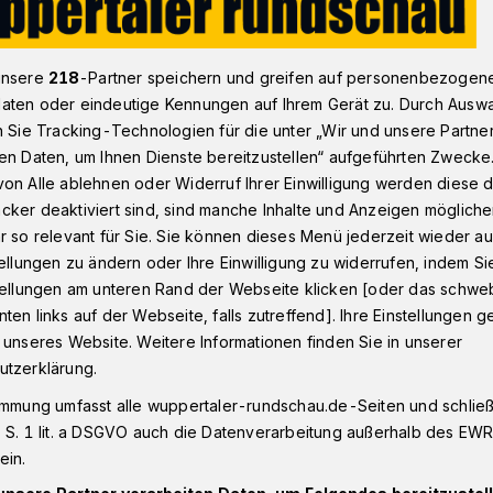
unsere
218
-Partner speichern und greifen auf personenbezogen
ehauptung für Kinder in Konflikten​
aten oder eindeutige Kennungen auf Ihrem Gerät zu. Durch Ausw
n Sie Tracking-Technologien für die unter „Wir und unsere Partne
en Daten, um Ihnen Dienste bereitzustellen“ aufgeführten Zwecke
rtal
on Alle ablehnen oder Widerruf Ihrer Einwilligung werden diese de
tung für Kinder in
cker deaktiviert sind, sind manche Inhalte und Anzeigen möglich
r so relevant für Sie. Sie können dieses Menü jederzeit wieder au
tellungen zu ändern oder Ihre Einwilligung zu widerrufen, indem Si
stellungen am unteren Rand der Webseite klicken [oder das schw
ten links auf der Webseite, falls zutreffend]. Ihre Einstellungen g
 unseres Website. Weitere Informationen finden Sie in unserer
nst, Kultur und Soziales der Sparda-Bank
utzerklärung.
ber und Dezember 2023 die Schülerinnen
immung umfasst alle wuppertaler-rundschau.de-Seiten und schließt
rtaler Grundschulen KGS Küllenhahn,
 S. 1 lit. a DSGVO auch die Datenverarbeitung außerhalb des EWR, 
nd Grundschule Peterstraße mit
ein.
ialtrainings.