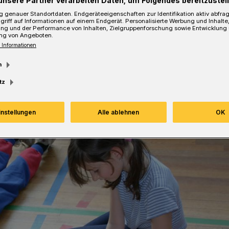
unsere Partner verarbeiten Daten, um Folgendes bereitzustell
 genauer Standortdaten. Endgeräteeigenschaften zur Identifikation aktiv abfra
griff auf Informationen auf einem Endgerät. Personalisierte Werbung und Inhalt
ung und der Performance von Inhalten, Zielgruppenforschung sowie Entwicklung
ng von Angeboten.
 Informationen
Lesezeit
m
tz
instellungen
Alle ablehnen
OK