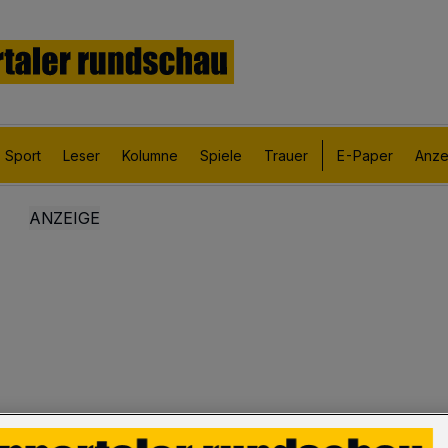
Sport
Leser
Kolumne
Spiele
Trauer
E-Paper
Anze