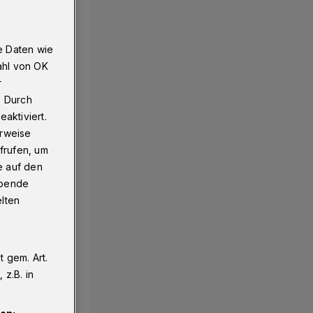
e Daten wie
ahl von OK
r
. Durch
aktiviert.
erweise
frufen, um
e auf den
ebende
elten
 gem. Art.
z.B. in