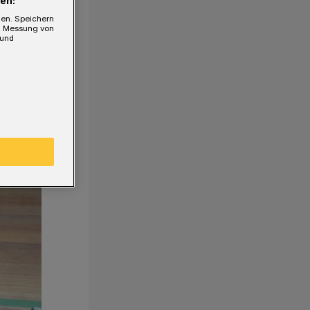
en:
gen. Speichern
e, Messung von
 und