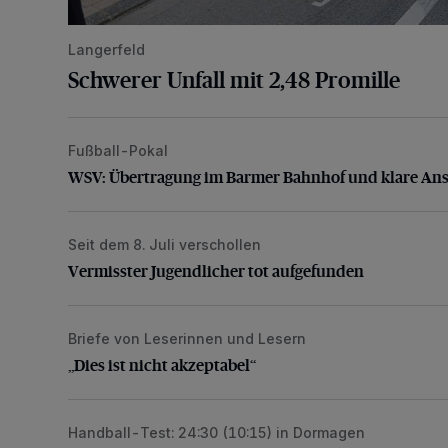
Langerfeld
Schwerer Unfall mit 2,48 Promille
Fußball-Pokal
WSV: Übertragung im Barmer Bahnhof und klare An
WSV: Übertragung im Barmer Bahnhof und klare An
Seit dem 8. Juli verschollen
Vermisster Jugendlicher tot aufgefunden
Vermisster Jugendlicher tot aufgefunden
Briefe von Leserinnen und Lesern
„Dies ist nicht akzeptabel“
„Dies ist nicht akzeptabel“
Handball-Test: 24:30 (10:15) in Dormagen
BHC-Trainer Pütz nach Testspiel unzufrieden