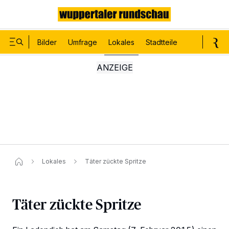
Bilder
Umfrage
Lokales
Stadtteile
Sport
Le
Lokales
Täter zückte Spritze
Täter zückte Spritze