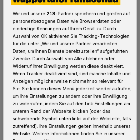
Energieversorgungstechnik von Prof. Dr.-Ing.
Wir und unsere
218
-Partner speichern und greifen auf
Markus Zdrallek der Ingenieur Dr. Petros
personenbezogene Daten wie Browserdaten oder
Dalamaras zusammen mit seinem Kollegen
eindeutige Kennungen auf Ihrem Gerät zu. Durch
Niklas Schmidt mit den Herausforderungen,
Auswahl von OK aktivieren Sie Tracking-Technologien
vor denen die Netze aufgrund der
für die unter „Wir und unsere Partner verarbeiten
Daten, um Ihnen Dienste bereitzustellen“ aufgeführten
Energiewende stehen. Die Frage, ob die
Zwecke. Durch Auswahl von Alle ablehnen oder
Netzbetreiber in diesem Zusammenhang die
Widerruf Ihrer Einwilligung werden diese deaktiviert.
Entwicklung verpasst haben, verneint der
Wenn Tracker deaktiviert sind, sind manche Inhalte und
Wissenschaftler kategorisch.
Anzeigen möglicherweise nicht mehr so relevant für
Sie. Sie können dieses Menü jederzeit wieder aufrufen,
um Ihre Einstellungen zu ändern oder Ihre Einwilligung
„Die Netzbetreiber haben bisher einen sehr
zu widerrufen, indem Sie auf den Link Einstellungen am
guten Job gemacht und machen diesen
unteren Rand der Webseite klicken [oder das
weiterhin sehr gewissenhaft“, konstatiert
schwebende Symbol unten links auf der Webseite, falls
Dalamaras den derzeitigen Stand der Dinge
zutreffend]. Ihre Einstellungen gelten innerhalb unseres
Website. Weitere Informationen finden Sie in unserer
und betont: „Deutschland belegt bei der