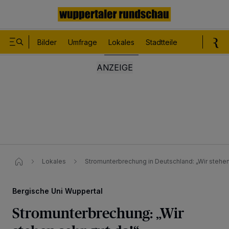
Bilder
Umfrage
Lokales
Stadtteile
Sport
Le
Lokales
Stromunterbrechung in Deutschland: „Wir stehen
Bergische Uni Wuppertal
Stromunterbrechung: „Wir