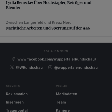
Lydia Benecke: Über Hochstapler, Betrüger und
Blender
Zwischen Langerfeld und Kreuz Nord
Nächtliche Arbeiten und Sperrung auf der A46
Nächtliche Arbeiten und Sperrung auf der A46
SOZIALE MEDIEN
www.facebook.com/WuppertalerRundschau/
@WRundschau
@wuppertalerrundschau
SERVICES
VERLAG
Reklamation
Mediadaten
Inserieren
Team
Trauerportal
Karriere