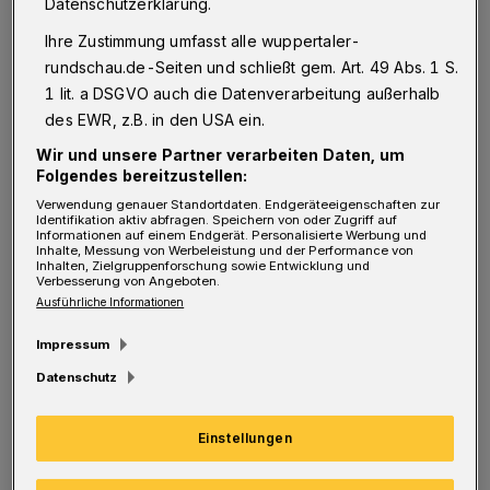
Datenschutzerklärung.
Zuverlässigkeit der Stromversorgung
Ihre Zustimmung umfasst alle wuppertaler-
international einen Spitzenplatz.“ Die
rundschau.de-Seiten und schließt gem. Art. 49 Abs. 1 S.
Hochspannungstransformatoren zeigten im
1 lit. a DSGVO auch die Datenverarbeitung außerhalb
Gegenteil keine extremen Störanfälligkeiten
des EWR, z.B. in den USA ein.
und wiesen sehr niedrige
Wir und unsere Partner verarbeiten Daten, um
Folgendes bereitzustellen:
Ausfallwahrscheinlichkeiten auf. „So ein
Verwendung genauer Standortdaten. Endgeräteeigenschaften zur
Hochspannungstransformator fällt statistisch
Identifikation aktiv abfragen. Speichern von oder Zugriff auf
Informationen auf einem Endgerät. Personalisierte Werbung und
gesehen alle 100 Jahre aus.
Inhalte, Messung von Werbeleistung und der Performance von
Inhalten, Zielgruppenforschung sowie Entwicklung und
Verbesserung von Angeboten.
Ausführliche Informationen
Sicher hätten die Umspanner bereits ein
Impressum
gewisses Alter erreicht, und daher sei auch
Datenschutz
das Projekt AHtra wichtig, damit auch in
Zukunft nichts verpasst würde, „aber die
Einstellungen
Zustände der Hochspannungstransformatoren