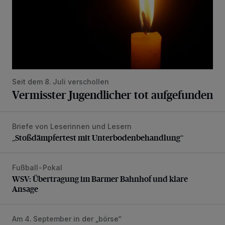
Seit dem 8. Juli verschollen
Vermisster Jugendlicher tot aufgefunden
Briefe von Leserinnen und Lesern
„Stoßdämpfertest mit Unterbodenbehandlung“
„Stoßdämpfertest mit Unterbodenbehandlung“
Fußball-Pokal
WSV: Übertragung im Barmer Bahnhof und klare Ansage
WSV: Übertragung im Barmer Bahnhof und klare
Ansage
Am 4. September in der „börse“
Lydia Benecke: Über Hochstapler, Betrüger und Blender