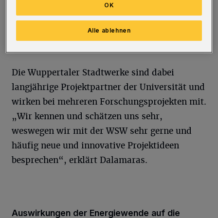
in der DACH-Region (DACH-Region meint das
OK
Gebiet Deutschland, Österreich und Schweiz,
Anm. d. Red.) weisen ein sehr hohes Niveau
Alle ablehnen
auf und bieten keinen Anlass zur Sorge.“
Die Wuppertaler Stadtwerke sind dabei
langjährige Projektpartner der Universität und
wirken bei mehreren Forschungsprojekten mit.
„Wir kennen und schätzen uns sehr,
weswegen wir mit der WSW sehr gerne und
häufig neue und innovative Projektideen
besprechen“, erklärt Dalamaras.
Auswirkungen der Energiewende auf die