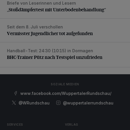
Briefe von Leserinnen und Lesern
„Stoßdämpfertest mit Unterbodenbehandlung“
„Stoßdämpfertest mit Unterbodenbehandlung“
Seit dem 8. Juli verschollen
Vermisster Jugendlicher tot aufgefunden
Vermisster Jugendlicher tot aufgefunden
Handball-Test: 24:30 (10:15) in Dormagen
BHC-Trainer Pütz nach Testspiel unzufrieden
BHC-Trainer Pütz nach Testspiel unzufrieden
SOZIALE MEDIEN
www.facebook.com/WuppertalerRundschau/
@WRundschau
@wuppertalerrundschau
SERVICES
VERLAG