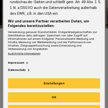
rundschau.de-Seiten und schließt gem. Art. 49 Abs. 1 S.
1 lit. a DSGVO auch die Datenverarbeitung außerhalb
des EWR, z.B. in den USA ein.
Wir und unsere Partner verarbeiten Daten, um
Folgendes bereitzustellen:
Verwendung genauer Standortdaten. Endgeräteeigenschaften zur
Arbeiter auf einer Baustelle.
Identifikation aktiv abfragen. Speichern von oder Zugriff auf
Foto: IG BAU
Informationen auf einem Endgerät. Personalisierte Werbung und
Inhalte, Messung von Werbeleistung und der Performance von
Inhalten, Zielgruppenforschung sowie Entwicklung und
Verbesserung von Angeboten.
Ausführliche Informationen
Impressum
„Jetzt müssen wir nur noch wieder bauen“, so
Datenschutz
der Vorsitzende Axel Löser. Zwar gebe es
„Leerstand und das Verdichtungspotential im
Einstellungen
Innenstadtbereich“, doch die Mieten im
OK
Neubau seien „einfach zu hoch für
Normalverdienerinnen und -verdiener sowie