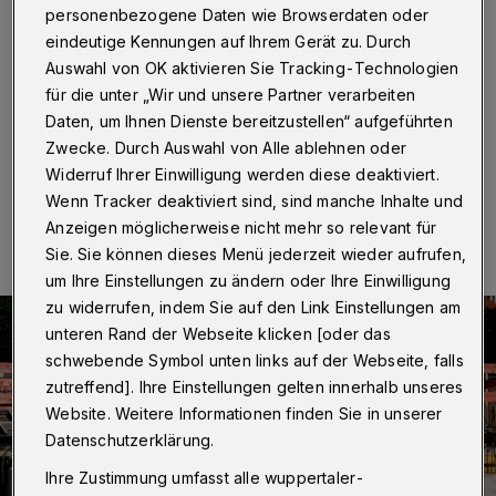
lobt Stadtrat
personenbezogene Daten wie Browserdaten oder
eindeutige Kennungen auf Ihrem Gerät zu. Durch
Wuppertal
·
Der Deutsche Mieterbund Wuppertal
Auswahl von OK aktivieren Sie Tracking-Technologien
begrüßt die Entscheidung des Stadtrates, die Quote für
für die unter „Wir und unsere Partner verarbeiten
Sozialwohnungen auf 30 Prozent zu erhöhen.
Daten, um Ihnen Dienste bereitzustellen“ aufgeführten
Zwecke. Durch Auswahl von Alle ablehnen oder
Widerruf Ihrer Einwilligung werden diese deaktiviert.
28.02.2024 , 09:00 Uhr
Eine Minute Lesezeit
Wenn Tracker deaktiviert sind, sind manche Inhalte und
Anzeigen möglicherweise nicht mehr so relevant für
Sie. Sie können dieses Menü jederzeit wieder aufrufen,
um Ihre Einstellungen zu ändern oder Ihre Einwilligung
zu widerrufen, indem Sie auf den Link Einstellungen am
unteren Rand der Webseite klicken [oder das
schwebende Symbol unten links auf der Webseite, falls
zutreffend]. Ihre Einstellungen gelten innerhalb unseres
Website. Weitere Informationen finden Sie in unserer
Datenschutzerklärung.
Ihre Zustimmung umfasst alle wuppertaler-