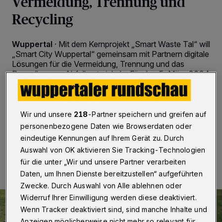
Vermeidung, Trennung und
Recycling
Wuppertal
·
Mit dem Kernprojekt „Smart Waste Tal“ will
„Smart City Wuppertal“ gemeinsam mit Partnern digitale
Lösungen für die Vermeidung, Trennung und das
Recycling von Abfall entwickeln. Für den 5. März 2024
lädt das „Competence Center Smart City Wuppertal“
zur Auftaktveranstaltung ein, um die Projektziele,
Inhalte und wichtigsten Fragestellungen vorzustellen.
Wir und unsere
218
-Partner speichern und greifen auf
personenbezogene Daten wie Browserdaten oder
eindeutige Kennungen auf Ihrem Gerät zu. Durch
27.02.2024 , 17:00 Uhr
2 Minuten Lesezeit
Auswahl von OK aktivieren Sie Tracking-Technologien
für die unter „Wir und unsere Partner verarbeiten
Daten, um Ihnen Dienste bereitzustellen“ aufgeführten
Zwecke. Durch Auswahl von Alle ablehnen oder
Widerruf Ihrer Einwilligung werden diese deaktiviert.
Wenn Tracker deaktiviert sind, sind manche Inhalte und
Anzeigen möglicherweise nicht mehr so relevant für