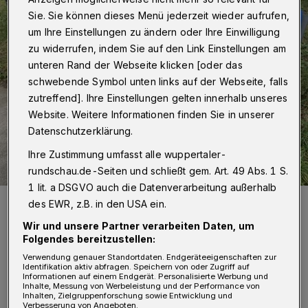
Sie. Sie können dieses Menü jederzeit wieder aufrufen,
um Ihre Einstellungen zu ändern oder Ihre Einwilligung
zu widerrufen, indem Sie auf den Link Einstellungen am
unteren Rand der Webseite klicken [oder das
schwebende Symbol unten links auf der Webseite, falls
zutreffend]. Ihre Einstellungen gelten innerhalb unseres
Website. Weitere Informationen finden Sie in unserer
Datenschutzerklärung.
Ihre Zustimmung umfasst alle wuppertaler-
rundschau.de-Seiten und schließt gem. Art. 49 Abs. 1 S.
1 lit. a DSGVO auch die Datenverarbeitung außerhalb
Müll möglichst sinnvoll zu verwerten – das ist das Ziel des Projekts.
des EWR, z.B. in den USA ein.
Foto: Wuppertaler Rundschau/jak
Wir und unsere Partner verarbeiten Daten, um
Folgendes bereitzustellen:
Verwendung genauer Standortdaten. Endgeräteeigenschaften zur
Identifikation aktiv abfragen. Speichern von oder Zugriff auf
Informationen auf einem Endgerät. Personalisierte Werbung und
Inhalte, Messung von Werbeleistung und der Performance von
Inhalten, Zielgruppenforschung sowie Entwicklung und
ie Veranstaltung findet von 17.30 bis 20
Verbesserung von Angeboten.