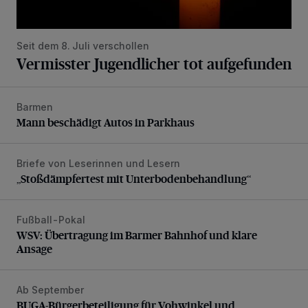
Seit dem 8. Juli verschollen
Vermisster Jugendlicher tot aufgefunden
Barmen
Mann beschädigt Autos in Parkhaus
Mann beschädigt Autos in Parkhaus
Briefe von Leserinnen und Lesern
„Stoßdämpfertest mit Unterbodenbehandlung“
„Stoßdämpfertest mit Unterbodenbehandlung“
Fußball-Pokal
WSV: Übertragung im Barmer Bahnhof und klare Ansage
WSV: Übertragung im Barmer Bahnhof und klare
Ansage
Ab September
BUGA-Bürgerbeteiligung für Vohwinkel und Nützenberg
BUGA-Bürgerbeteiligung für Vohwinkel und