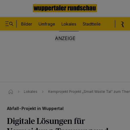
Bilder
Umfrage
Lokales
Stadtteile
Sport
Le
Lokales
Kernprojekt Projekt „Smart Waste Tal“ zum The
Abfall-Projekt in Wuppertal
Digitale Lösungen für