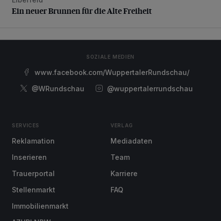
Ein neuer Brunnen für die Alte Freiheit
Ein neuer Brunnen für die Alte Freiheit
SOZIALE MEDIEN
www.facebook.com/WuppertalerRundschau/
@WRundschau
@wuppertalerrundschau
SERVICES
VERLAG
Reklamation
Mediadaten
Inserieren
Team
Trauerportal
Karriere
Stellenmarkt
FAQ
Immobilienmarkt