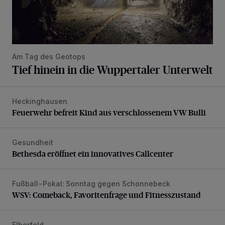
Am Tag des Geotops
Tief hinein in die Wuppertaler Unterwelt
Heckinghausen
Feuerwehr befreit Kind aus verschlossenem VW Bulli
Feuerwehr befreit Kind aus verschlossenem VW Bulli
Gesundheit
Bethesda eröffnet ein innovatives Callcenter
Bethesda eröffnet ein innovatives Callcenter
Fußball-Pokal: Sonntag gegen Schonnebeck
WSV: Comeback, Favoritenfrage und Fitnesszustand
WSV: Comeback, Favoritenfrage und Fitnesszustand
Elberfeld