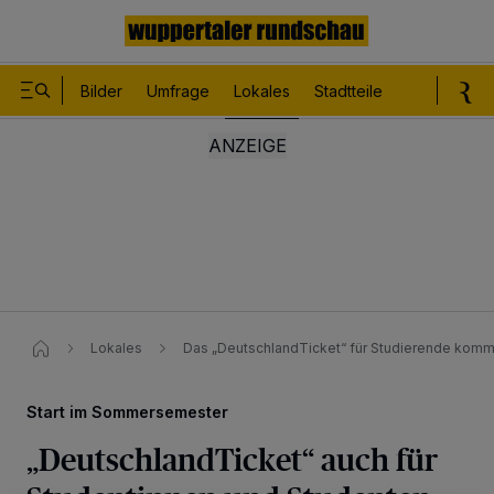
Bilder
Umfrage
Lokales
Stadtteile
Sport
Le
Lokales
Das „DeutschlandTicket“ für Studierende kommt
Start im Sommersemester
„DeutschlandTicket“ auch für