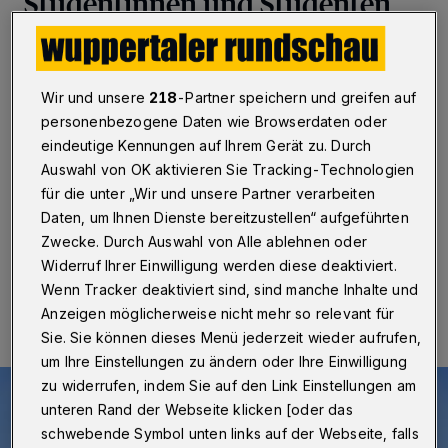
Studentinnen und Studenten
Wuppertal
·
Ab dem kommenden Sommersemester
können Studentinnen und Studenten im
Verkehrsverbund Rhein-Ruhr (VRR) das
Wir und unsere
218
-Partner speichern und greifen auf
„DeutschlandTicket“ nutzen. Ende 2023 hatten sich
personenbezogene Daten wie Browserdaten oder
Bund und Länder auf ein ermäßigtes Angebot für
eindeutige Kennungen auf Ihrem Gerät zu. Durch
Studierende geeinigt und somit den Weg frei gemacht,
Auswahl von OK aktivieren Sie Tracking-Technologien
mit den Bussen und Bahnen des ÖPNV
deutschlandweit unterwegs zu sein.
für die unter „Wir und unsere Partner verarbeiten
Daten, um Ihnen Dienste bereitzustellen“ aufgeführten
Zwecke. Durch Auswahl von Alle ablehnen oder
Widerruf Ihrer Einwilligung werden diese deaktiviert.
27.02.2024 , 20:00 Uhr
Eine Minute Lesezeit
Wenn Tracker deaktiviert sind, sind manche Inhalte und
Anzeigen möglicherweise nicht mehr so relevant für
Sie. Sie können dieses Menü jederzeit wieder aufrufen,
um Ihre Einstellungen zu ändern oder Ihre Einwilligung
zu widerrufen, indem Sie auf den Link Einstellungen am
unteren Rand der Webseite klicken [oder das
schwebende Symbol unten links auf der Webseite, falls