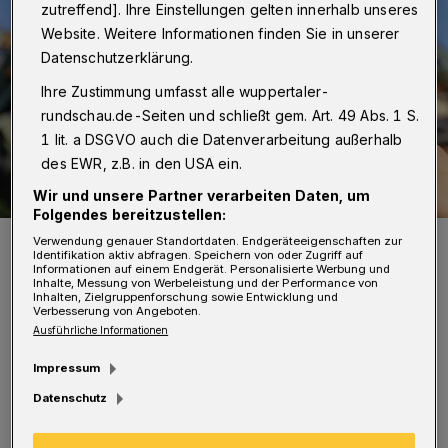
zutreffend]. Ihre Einstellungen gelten innerhalb unseres
Website. Weitere Informationen finden Sie in unserer
Datenschutzerklärung.
Ihre Zustimmung umfasst alle wuppertaler-
rundschau.de-Seiten und schließt gem. Art. 49 Abs. 1 S.
1 lit. a DSGVO auch die Datenverarbeitung außerhalb
des EWR, z.B. in den USA ein.
Wir und unsere Partner verarbeiten Daten, um
Folgendes bereitzustellen:
Das „DeutschlandTicket“ wird erweitert.
Verwendung genauer Standortdaten. Endgeräteeigenschaften zur
Identifikation aktiv abfragen. Speichern von oder Zugriff auf
Foto: Christoph Petersen
Informationen auf einem Endgerät. Personalisierte Werbung und
Inhalte, Messung von Werbeleistung und der Performance von
Inhalten, Zielgruppenforschung sowie Entwicklung und
Verbesserung von Angeboten.
Ausführliche Informationen
Impressum
F
ür Studierende an den Fachhochschulen
Datenschutz
im VRR gibt es das erweitere