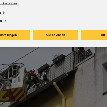
 Informationen
m
tz
instellungen
Alle ablehnen
OK