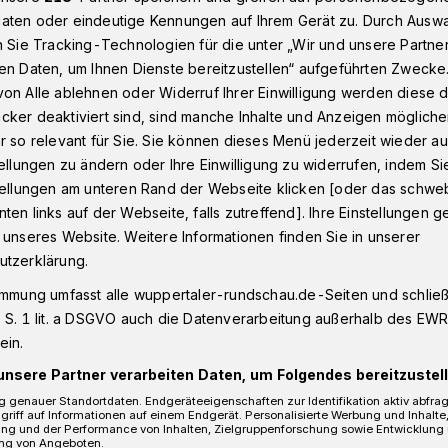
aten oder eindeutige Kennungen auf Ihrem Gerät zu. Durch Ausw
n Sie Tracking-Technologien für die unter „Wir und unsere Partne
en Daten, um Ihnen Dienste bereitzustellen“ aufgeführten Zwecke
ng Feuer
on Alle ablehnen oder Widerruf Ihrer Einwilligung werden diese de
cker deaktiviert sind, sind manche Inhalte und Anzeigen möglich
r so relevant für Sie. Sie können dieses Menü jederzeit wieder au
tellungen zu ändern oder Ihre Einwilligung zu widerrufen, indem Si
stellungen am unteren Rand der Webseite klicken [oder das schw
m fing Feuer
ten links auf der Webseite, falls zutreffend]. Ihre Einstellungen g
 unseres Website. Weitere Informationen finden Sie in unserer
utzerklärung.
 hat die Wuppertaler Feuerwehr am
immung umfasst alle wuppertaler-rundschau.de-Seiten und schließt
6) den Brand auf einer Dachterrasse in
 S. 1 lit. a DSGVO auch die Datenverarbeitung außerhalb des EWR, 
.
ein.
unsere Partner verarbeiten Daten, um Folgendes bereitzustell
 genauer Standortdaten. Endgeräteeigenschaften zur Identifikation aktiv abfra
griff auf Informationen auf einem Endgerät. Personalisierte Werbung und Inhalt
ung und der Performance von Inhalten, Zielgruppenforschung sowie Entwicklung
Lesezeit
ng von Angeboten.