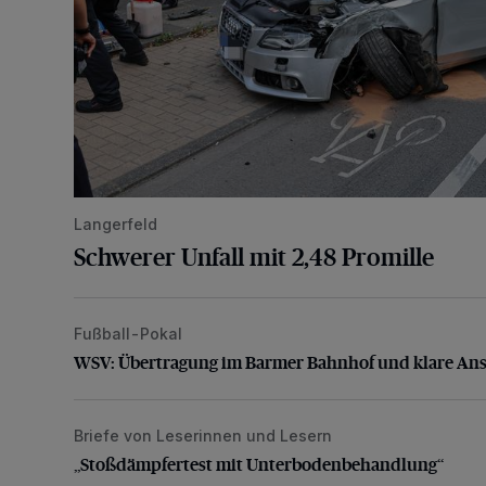
Langerfeld
Schwerer Unfall mit 2,48 Promille
Fußball-Pokal
WSV: Übertragung im Barmer Bahnhof und klare An
WSV: Übertragung im Barmer Bahnhof und klare An
Briefe von Leserinnen und Lesern
„Stoßdämpfertest mit Unterbodenbehandlung“
„Stoßdämpfertest mit Unterbodenbehandlung“