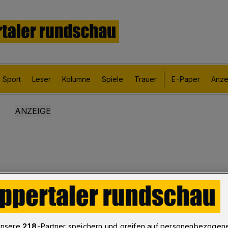
Sport
Leser
Kolumne
Spiele
Trauer
E-Paper
Anze
unsere
218
-Partner speichern und greifen auf personenbezogen