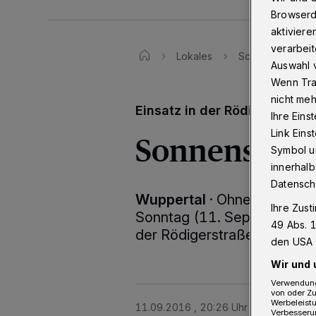
Browserd
aktiviere
verarbeit
Lokales
Sonnenschirm fi
Auswahl v
Wenn Tra
nicht meh
Einsatz in der Rödigerstraße
Ihre Eins
Link Ein
Sonnenschir
Symbol un
innerhalb
Datensch
Wuppertal
·
Ohne Probleme
Ihre Zust
Sonntag (11. September 201
49 Abs. 1
der Rödigerstraße gelöscht
den USA 
Wir und 
Verwendung
von oder Zu
Werbeleist
11.09.2016 , 20:26 Uhr
Eine Minute 
Verbesseru