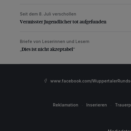
Seit dem 8. Juli verschollen
Vermisster Jugendlicher tot aufgefunden
Vermisster Jugendlicher tot aufgefunden
Briefe von Leserinnen und Lesern
„Dies ist nicht akzeptabel“
„Dies ist nicht akzeptabel“
www.facebook.com/WuppertalerRunds
Reklamation
Inserieren
Trauerp