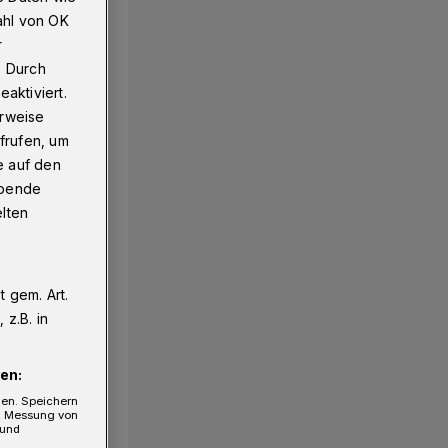
ahl von OK
r
. Durch
aktiviert.
erweise
frufen, um
e auf den
ebende
elten
 gem. Art.
z.B. in
en:
gen. Speichern
e, Messung von
 und