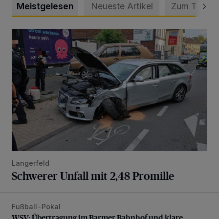
Meistgelesen
Neueste Artikel
Zum Thema
Schwerer Unfall mit 2,48 Promille
Langerfeld
Schwerer Unfall mit 2,48 Promille
Fußball-Pokal
WSV: Übertragung im Barmer Bahnhof und klare Ansage
WSV: Übertragung im Barmer Bahnhof und klare