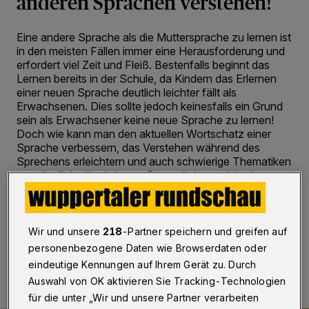
anderen Sprachen verstehen!
Eine andere Sprache als die Muttersprache zu lernen ist
in den meisten Fällen immer eine Herausforderung und
erfordert viel Zeit und Fleiß. Bestenfalls beginnt das
Lernen bereits in der Schule, da Kindern das Erlernen
einer neuen Sprache deutlich leichter fällt als
Erwachsenen. Dies sollte jedoch keinesfalls ein Grund
sein als Erwachsener keine neue Sprache zu lernen!
Doch wie kann man den aktuellen Wortschatz einer
Sprache verbessern, das Verstehen während des
Sprechens erleichtern und auch schwierige Thematiken
verständlich rüberbringen. Dies möchten wir in diesem
Beitrag vereinfacht darstellen und einige Tipps geben.
Wir und unsere
218
-Partner speichern und greifen auf
11.07.2022 , 12:25 Uhr
2 Minuten Lesezeit
personenbezogene Daten wie Browserdaten oder
eindeutige Kennungen auf Ihrem Gerät zu. Durch
Auswahl von OK aktivieren Sie Tracking-Technologien
für die unter „Wir und unsere Partner verarbeiten