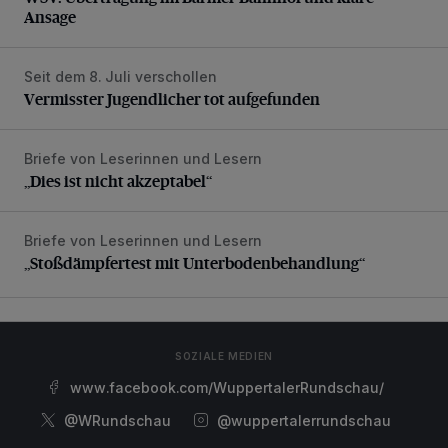
Ansage
Seit dem 8. Juli verschollen
Vermisster Jugendlicher tot aufgefunden
Vermisster Jugendlicher tot aufgefunden
Briefe von Leserinnen und Lesern
„Dies ist nicht akzeptabel“
„Dies ist nicht akzeptabel“
Briefe von Leserinnen und Lesern
„Stoßdämpfertest mit Unterbodenbehandlung“
„Stoßdämpfertest mit Unterbodenbehandlung“
SOZIALE MEDIEN
www.facebook.com/WuppertalerRundschau/
@WRundschau
@wuppertalerrundschau