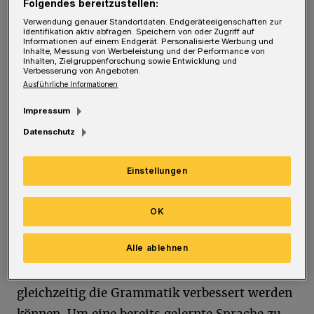
Folgendes bereitzustellen:
Verwendung genauer Standortdaten. Endgeräteeigenschaften zur
Verschiedene Lernmöglichkeiten für die
Identifikation aktiv abfragen. Speichern von oder Zugriff auf
Informationen auf einem Endgerät. Personalisierte Werbung und
Sprache nutzen!
Inhalte, Messung von Werbeleistung und der Performance von
Inhalten, Zielgruppenforschung sowie Entwicklung und
Verbesserung von Angeboten.
Eine neue Sprache zu lernen oder eine bereits
Ausführliche Informationen
gelernte Sprache zu verbessern, muss nicht
Impressum
zwingend nur über stumpfes Auswendiglernen
Datenschutz
erfolgen. Es sollte im Gegenteil dazu sogar
bestenfalls mit möglichst vielen Reizen
Einstellungen
verknüpft sein, damit sich das Gehirn die neu
gelernten Wörter und Ausdrücke schneller
OK
einprägt. Hierfür kann es beispielsweise
Alle ablehnen
hilfreich sein, wenn es Lernvideos gibt, sodass
die Aussprache der einzelnen Wörter und auch
gleichzeitig die Grammatik verbessert werden
können. Um eine bereits gelernte Sprache zu