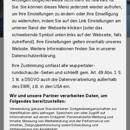
Sie. Sie können dieses Menü jederzeit wieder aufrufen,
um Ihre Einstellungen zu ändern oder Ihre Einwilligung
zu widerrufen, indem Sie auf den Link Einstellungen am
unteren Rand der Webseite klicken [oder das
schwebende Symbol unten links auf der Webseite, falls
zutreffend]. Ihre Einstellungen gelten innerhalb unseres
Mit praxisorientierten Experimenten entdecken die Schülerinnen
und Schüler des Johannes-Rau-Ganztagsgymnasiums
Website. Weitere Informationen finden Sie in unserer
verschiedene Naturwissenschaften.
Datenschutzerklärung.
Foto: Janina Busse
Ihre Zustimmung umfasst alle wuppertaler-
rundschau.de-Seiten und schließt gem. Art. 49 Abs. 1 S.
1 lit. a DSGVO auch die Datenverarbeitung außerhalb
des EWR, z.B. in den USA ein.
J
eden Mittwoch tauschen 14 Schülerinnen
Wir und unsere Partner verarbeiten Daten, um
Folgendes bereitzustellen:
und Schüler des Johannes-Rau-
Verwendung genauer Standortdaten. Endgeräteeigenschaften zur
Ganztagsgymnasiums im Alter von 12 bis 15
Identifikation aktiv abfragen. Speichern von oder Zugriff auf
Informationen auf einem Endgerät. Personalisierte Werbung und
Jahren ihren Klassenraum gegen die
Inhalte, Messung von Werbeleistung und der Performance von
Inhalten, Zielgruppenforschung sowie Entwicklung und
Verbesserung von Angeboten.