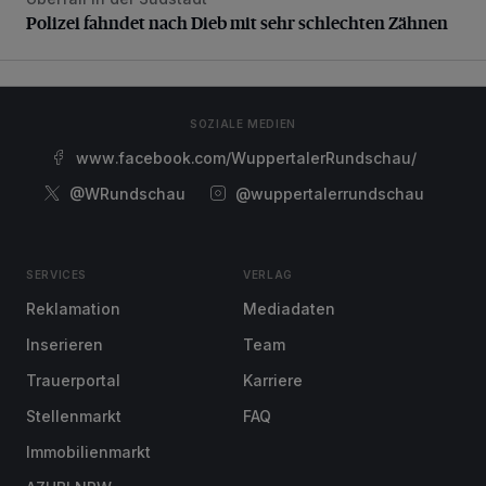
Polizei fahndet nach Dieb mit sehr schlechten Zähnen
Polizei fahndet nach Dieb mit sehr schlechten Zähnen
SOZIALE MEDIEN
www.facebook.com/WuppertalerRundschau/
@WRundschau
@wuppertalerrundschau
SERVICES
VERLAG
Reklamation
Mediadaten
Inserieren
Team
Trauerportal
Karriere
Stellenmarkt
FAQ
Immobilienmarkt