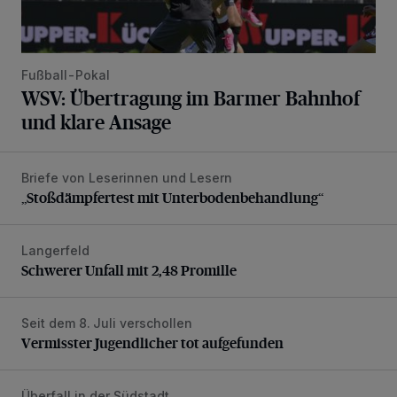
Fußball-Pokal
WSV: Übertragung im Barmer Bahnhof
und klare Ansage
Briefe von Leserinnen und Lesern
„Stoßdämpfertest mit Unterbodenbehandlung“
„Stoßdämpfertest mit Unterbodenbehandlung“
Langerfeld
Schwerer Unfall mit 2,48 Promille
Schwerer Unfall mit 2,48 Promille
Seit dem 8. Juli verschollen
Vermisster Jugendlicher tot aufgefunden
Vermisster Jugendlicher tot aufgefunden
Überfall in der Südstadt