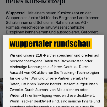
neues Kurs-Konzept
Wuppertal
·
Mit einem neuen Kurskonzept an der
Wuppertaler Junior Uni für das Bergische Land können
Schülerinnen und Schüler im Rahmen eines AG-
Formats verschiedene naturwissenschaftliche
Disziplinen kennenlernen und ausprobieren. Gefördert
wird das Projekt von der Reichert-Alanod-Stiftung.
Wir und unsere
218
-Partner speichern und greifen auf
06.05.2022 , 10:30 Uhr
2 Minuten Lesezeit
personenbezogene Daten wie Browserdaten oder
eindeutige Kennungen auf Ihrem Gerät zu. Durch
Auswahl von OK aktivieren Sie Tracking-Technologien
für die unter „Wir und unsere Partner verarbeiten
Daten, um Ihnen Dienste bereitzustellen“ aufgeführten
Zwecke. Durch Auswahl von Alle ablehnen oder
Widerruf Ihrer Einwilligung werden diese deaktiviert.
Wenn Tracker deaktiviert sind, sind manche Inhalte und
Anzeigen möglicherweise nicht mehr so relevant für