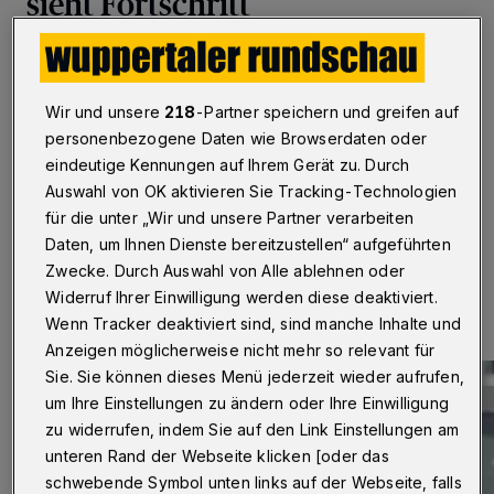
sieht Fortschritt
Wuppertal
·
Im Gegensatz zur Gewerkschaft
Erziehung und Wissenschaft (GEW) in Wuppertal lobt
der CDU-Landtagsabgeordnete Rainer Spiecker das
Wir und unsere
218
-Partner speichern und greifen auf
neues NRW-Programm zur Schulsozialarbeit. Es
personenbezogene Daten wie Browserdaten oder
bewirke die „Ausweitung, Sicherung und Stärkung“ vor
eindeutige Kennungen auf Ihrem Gerät zu. Durch
Ort.
Auswahl von OK aktivieren Sie Tracking-Technologien
für die unter „Wir und unsere Partner verarbeiten
Daten, um Ihnen Dienste bereitzustellen“ aufgeführten
30.12.2021 , 09:00 Uhr
Eine Minute Lesezeit
Zwecke. Durch Auswahl von Alle ablehnen oder
Widerruf Ihrer Einwilligung werden diese deaktiviert.
Wenn Tracker deaktiviert sind, sind manche Inhalte und
Anzeigen möglicherweise nicht mehr so relevant für
Sie. Sie können dieses Menü jederzeit wieder aufrufen,
um Ihre Einstellungen zu ändern oder Ihre Einwilligung
zu widerrufen, indem Sie auf den Link Einstellungen am
unteren Rand der Webseite klicken [oder das
schwebende Symbol unten links auf der Webseite, falls