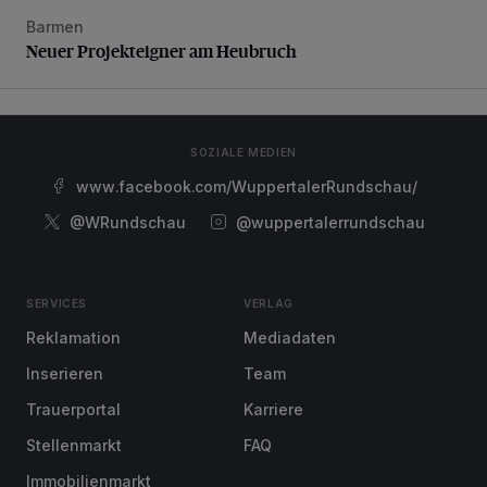
Barmen
Neuer Projekteigner am Heubruch
Neuer Projekteigner am Heubruch
SOZIALE MEDIEN
www.facebook.com/WuppertalerRundschau/
@WRundschau
@wuppertalerrundschau
SERVICES
VERLAG
Reklamation
Mediadaten
Inserieren
Team
Trauerportal
Karriere
Stellenmarkt
FAQ
Immobilienmarkt