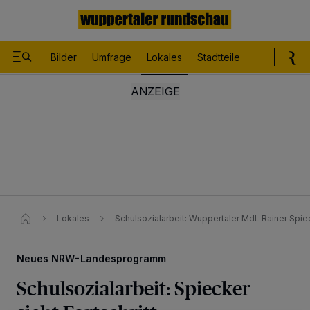
Bilder
Umfrage
Lokales
Stadtteile
Sport
Le
Lokales
Schulsozialarbeit: Wuppertaler MdL Rainer Spieck
Neues NRW-Landesprogramm
Schulsozialarbeit: Spiecker