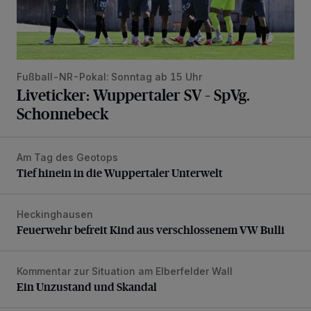
Fußball-NR-Pokal: Sonntag ab 15 Uhr
Liveticker: Wuppertaler SV – SpVg.
Schonnebeck
Am Tag des Geotops
Tief hinein in die Wuppertaler Unterwelt
Tief hinein in die Wuppertaler Unterwelt
Heckinghausen
Feuerwehr befreit Kind aus verschlossenem VW Bulli
Feuerwehr befreit Kind aus verschlossenem VW Bulli
Kommentar zur Situation am Elberfelder Wall
Ein Unzustand und Skandal
Ein Unzustand und Skandal