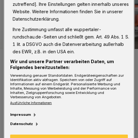
zutreffend]. Ihre Einstellungen gelten innerhalb unseres
Website. Weitere Informationen finden Sie in unserer
Datenschutzerklärung.
Ihre Zustimmung umfasst alle wuppertaler-
rundschau.de-Seiten und schließt gem. Art. 49 Abs. 1 S.
1 lit. a DSGVO auch die Datenverarbeitung außerhalb
des EWR, z.B. in den USA ein.
Rainer Spiecker.
Wir und unsere Partner verarbeiten Daten, um
Foto: Wolf Sondermann
Folgendes bereitzustellen:
Verwendung genauer Standortdaten. Endgeräteeigenschaften zur
Identifikation aktiv abfragen. Speichern von oder Zugriff auf
Informationen auf einem Endgerät. Personalisierte Werbung und
Inhalte, Messung von Werbeleistung und der Performance von
Inhalten, Zielgruppenforschung sowie Entwicklung und
Verbesserung von Angeboten.
„Mit einer neuen Berechnungsgrundlage mit
Ausführliche Informationen
Hilfe des Schulsozialindex’ werden die
Impressum
bisherigen Landesmittel für die
Datenschutz
Schulsozialarbeit von rund 47,7 Millionen