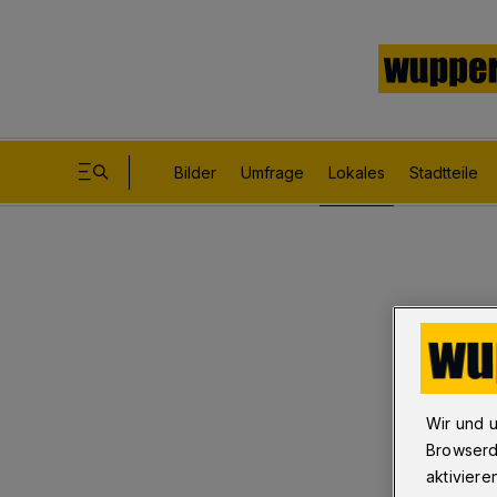
Bilder
Umfrage
Lokales
Stadtteile
Wir und 
Browserd
aktiviere