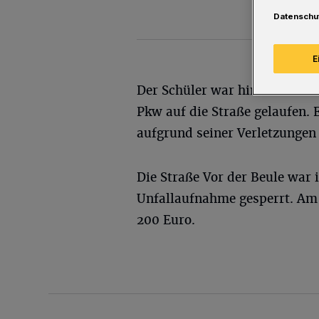
Datenschu
E
Der Schüler war hinter einem
Pkw auf die Straße gelaufen. 
aufgrund seiner Verletzungen i
Die Straße Vor der Beule war
Unfallaufnahme gesperrt. Am
200 Euro.