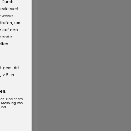
. Durch
aktiviert.
erweise
frufen, um
e auf den
ebende
elten
 gem. Art.
z.B. in
en:
gen. Speichern
e, Messung von
 und