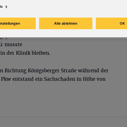
tz
instellungen
Alle ablehnen
OK
 geparkten
Er musste
n der Klinik bleiben.
 in Richtung Königsberger Straße während der
 Pkw entstand ein Sachschaden in Höhe von