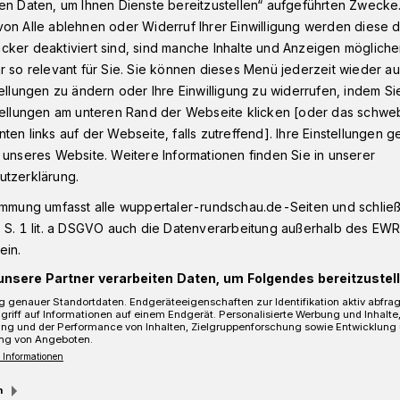
en Daten, um Ihnen Dienste bereitzustellen“ aufgeführten Zwecke
on Alle ablehnen oder Widerruf Ihrer Einwilligung werden diese de
cker deaktiviert sind, sind manche Inhalte und Anzeigen möglich
r so relevant für Sie. Sie können dieses Menü jederzeit wieder au
ren
tellungen zu ändern oder Ihre Einwilligung zu widerrufen, indem Si
stellungen am unteren Rand der Webseite klicken [oder das schw
ten links auf der Webseite, falls zutreffend]. Ihre Einstellungen g
efahren
 unseres Website. Weitere Informationen finden Sie in unserer
utzerklärung.
immung umfasst alle wuppertaler-rundschau.de-Seiten und schließt
 S. 1 lit. a DSGVO auch die Datenverarbeitung außerhalb des EWR, 
 alter Junge ist am Montagabend (20. Juni
ein.
der Straße Vor der Beule vom Opel einer
. Er wurde ins Krankenhaus gebracht.
unsere Partner verarbeiten Daten, um Folgendes bereitzustell
 genauer Standortdaten. Endgeräteeigenschaften zur Identifikation aktiv abfra
griff auf Informationen auf einem Endgerät. Personalisierte Werbung und Inhalt
ung und der Performance von Inhalten, Zielgruppenforschung sowie Entwicklung
ng von Angeboten.
 Informationen
Lesezeit
m