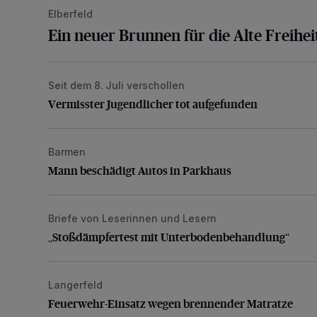
Elberfeld
Ein neuer Brunnen für die Alte Freihei
Seit dem 8. Juli verschollen
Vermisster Jugendlicher tot aufgefunden
Vermisster Jugendlicher tot aufgefunden
Barmen
Mann beschädigt Autos in Parkhaus
Mann beschädigt Autos in Parkhaus
Briefe von Leserinnen und Lesern
„Stoßdämpfertest mit Unterbodenbehandlung“
„Stoßdämpfertest mit Unterbodenbehandlung“
Langerfeld
Feuerwehr-Einsatz wegen brennender Matratze
Feuerwehr-Einsatz wegen brennender Matratze