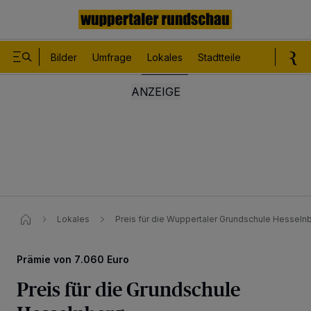
Bilder
Umfrage
Lokales
Stadtteile
Sport
Le
Lokales
Preis für die Wuppertaler Grundschule Hesselnb
Prämie von 7.060 Euro
Preis für die Grundschule