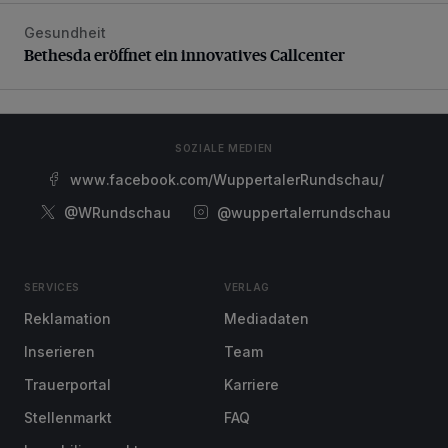
Gesundheit
Bethesda eröffnet ein innovatives Callcenter
Bethesda eröffnet ein innovatives Callcenter
SOZIALE MEDIEN
www.facebook.com/WuppertalerRundschau/
@WRundschau
@wuppertalerrundschau
SERVICES
VERLAG
Reklamation
Mediadaten
Inserieren
Team
Trauerportal
Karriere
Stellenmarkt
FAQ