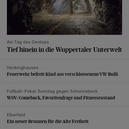
Am Tag des Geotops
Tief hinein in die Wuppertaler Unterwelt
Heckinghausen
Feuerwehr befreit Kind aus verschlossenem VW Bulli
Feuerwehr befreit Kind aus verschlossenem VW Bulli
Fußball-Pokal: Sonntag gegen Schonnebeck
WSV: Comeback, Favoritenfrage und Fitnesszustand
WSV: Comeback, Favoritenfrage und Fitnesszustand
Elberfeld
Ein neuer Brunnen für die Alte Freiheit
Ein neuer Brunnen für die Alte Freiheit