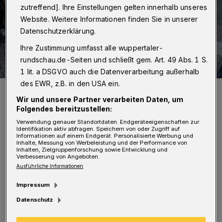
zutreffend]. Ihre Einstellungen gelten innerhalb unseres
Website. Weitere Informationen finden Sie in unserer
Datenschutzerklärung.
Ihre Zustimmung umfasst alle wuppertaler-
rundschau.de-Seiten und schließt gem. Art. 49 Abs. 1 S.
1 lit. a DSGVO auch die Datenverarbeitung außerhalb
des EWR, z.B. in den USA ein.
Schülerinnen und Schülern der OGGS Hesselnberg bei einer
Verkehrssicherheitsaktion.
Wir und unsere Partner verarbeiten Daten, um
Foto: Christoph Petersen
Folgendes bereitzustellen:
Verwendung genauer Standortdaten. Endgeräteeigenschaften zur
Identifikation aktiv abfragen. Speichern von oder Zugriff auf
Informationen auf einem Endgerät. Personalisierte Werbung und
Inhalte, Messung von Werbeleistung und der Performance von
Inhalten, Zielgruppenforschung sowie Entwicklung und
Verbesserung von Angeboten.
A
Ausführliche Informationen
usgezeichnet fand die Unfallkasse die
schulischen Konzepte im Bereich des
Impressum
selbstgesteuerten, projektorientierten,
Datenschutz
ganzheitlichen Lernens. Sie seien, heißt es in