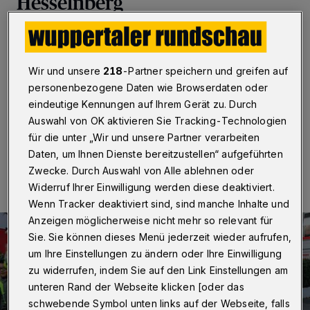
Hesselnberg
Wuppertal
·
Die Unfallkasse NRW hat den diesjährigen
Schulentwicklungspreis verliehen. Zu den
Ausgezeichneten gehört auch die OGGS Hesselnberg.
Wir und unsere
218
-Partner speichern und greifen auf
Als „Gute gesunde Schule“ erhielt sie eine Prämie in
personenbezogene Daten wie Browserdaten oder
Höhe von 7.060 Euro.
eindeutige Kennungen auf Ihrem Gerät zu. Durch
Auswahl von OK aktivieren Sie Tracking-Technologien
für die unter „Wir und unsere Partner verarbeiten
16.11.2022 , 13:31 Uhr
Eine Minute Lesezeit
Daten, um Ihnen Dienste bereitzustellen“ aufgeführten
Zwecke. Durch Auswahl von Alle ablehnen oder
Widerruf Ihrer Einwilligung werden diese deaktiviert.
Wenn Tracker deaktiviert sind, sind manche Inhalte und
Anzeigen möglicherweise nicht mehr so relevant für
Sie. Sie können dieses Menü jederzeit wieder aufrufen,
um Ihre Einstellungen zu ändern oder Ihre Einwilligung
zu widerrufen, indem Sie auf den Link Einstellungen am
unteren Rand der Webseite klicken [oder das
schwebende Symbol unten links auf der Webseite, falls