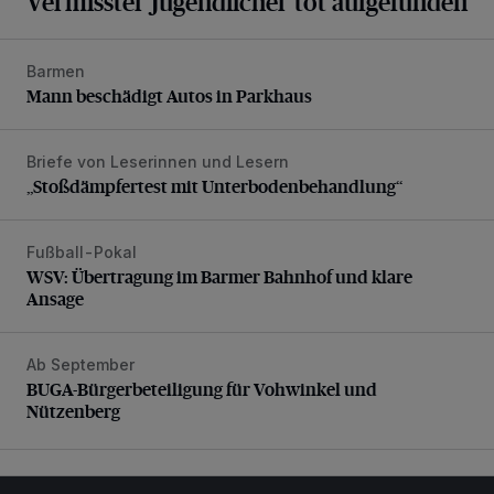
Vermisster Jugendlicher tot aufgefunden
Barmen
Mann beschädigt Autos in Parkhaus
Mann beschädigt Autos in Parkhaus
Briefe von Leserinnen und Lesern
„Stoßdämpfertest mit Unterbodenbehandlung“
„Stoßdämpfertest mit Unterbodenbehandlung“
Fußball-Pokal
WSV: Übertragung im Barmer Bahnhof und klare Ansage
WSV: Übertragung im Barmer Bahnhof und klare
Ansage
Ab September
BUGA-Bürgerbeteiligung für Vohwinkel und Nützenberg
BUGA-Bürgerbeteiligung für Vohwinkel und
Nützenberg