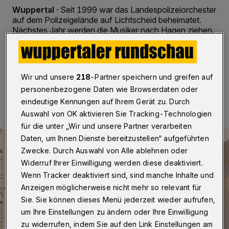
Wuppertal
·
Seit 1999 war das Landespolizeiorchester
auf dem Polizeigelände auf Lichtscheid beheimatet.
Nächstes Jahr werden die Musiker nach Hagen ziehen.
Dafür gibt es musikalische und politische Gründe.
Wir und unsere
218
-Partner speichern und greifen auf
08.02.2018 , 07:52 Uhr
Eine Minute Lesezeit
personenbezogene Daten wie Browserdaten oder
eindeutige Kennungen auf Ihrem Gerät zu. Durch
Auswahl von OK aktivieren Sie Tracking-Technologien
für die unter „Wir und unsere Partner verarbeiten
Daten, um Ihnen Dienste bereitzustellen“ aufgeführten
Zwecke. Durch Auswahl von Alle ablehnen oder
Widerruf Ihrer Einwilligung werden diese deaktiviert.
Wenn Tracker deaktiviert sind, sind manche Inhalte und
Anzeigen möglicherweise nicht mehr so relevant für
Sie. Sie können dieses Menü jederzeit wieder aufrufen,
um Ihre Einstellungen zu ändern oder Ihre Einwilligung
zu widerrufen, indem Sie auf den Link Einstellungen am