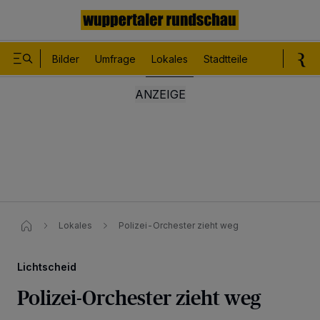
Bilder
Umfrage
Lokales
Stadtteile
Sport
Le
Lokales
Polizei-Orchester zieht weg
Lichtscheid
Polizei-Orchester zieht weg