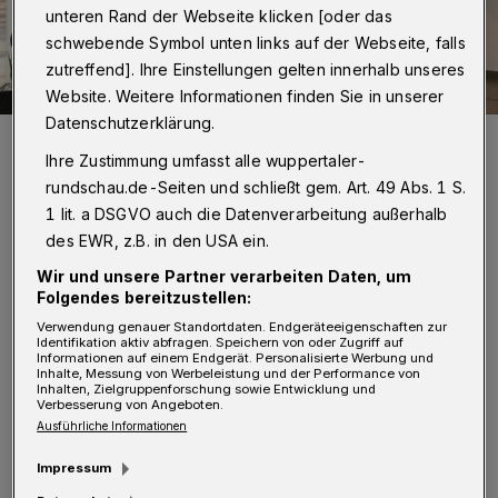
unteren Rand der Webseite klicken [oder das
schwebende Symbol unten links auf der Webseite, falls
zutreffend]. Ihre Einstellungen gelten innerhalb unseres
Website. Weitere Informationen finden Sie in unserer
Datenschutzerklärung.
Das Landespolizei-Orchester spielt nicht nur Märsche sondern
auch Symphonische Werke und Jazz.
Ihre Zustimmung umfasst alle wuppertaler-
Foto: LPO
rundschau.de-Seiten und schließt gem. Art. 49 Abs. 1 S.
1 lit. a DSGVO auch die Datenverarbeitung außerhalb
des EWR, z.B. in den USA ein.
Wir und unsere Partner verarbeiten Daten, um
Folgendes bereitzustellen:
Von Hendrik Walder
Verwendung genauer Standortdaten. Endgeräteeigenschaften zur
Identifikation aktiv abfragen. Speichern von oder Zugriff auf
Informationen auf einem Endgerät. Personalisierte Werbung und
V
Inhalte, Messung von Werbeleistung und der Performance von
or 20 Jahren waren die übers Land
Inhalten, Zielgruppenforschung sowie Entwicklung und
Verbesserung von Angeboten.
verstreuten Polizeimusikkorps aufgelöst
Ausführliche Informationen
worden — zugunsten eines zentralen
Impressum
Landespolizei-Orchesters, erläutert dessen