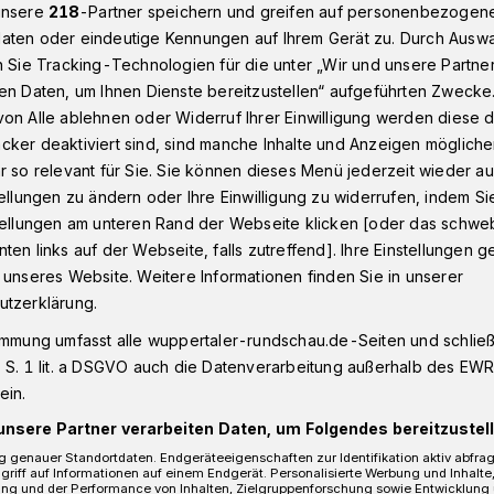
unsere
218
-Partner speichern und greifen auf personenbezogen
aten oder eindeutige Kennungen auf Ihrem Gerät zu. Durch Ausw
n Sie Tracking-Technologien für die unter „Wir und unsere Partne
t Bus
en Daten, um Ihnen Dienste bereitzustellen“ aufgeführten Zwecke
on Alle ablehnen oder Widerruf Ihrer Einwilligung werden diese de
cker deaktiviert sind, sind manche Inhalte und Anzeigen möglich
r so relevant für Sie. Sie können dieses Menü jederzeit wieder au
tellungen zu ändern oder Ihre Einwilligung zu widerrufen, indem Si
rt mit Bus
stellungen am unteren Rand der Webseite klicken [oder das schw
ten links auf der Webseite, falls zutreffend]. Ihre Einstellungen g
 unseres Website. Weitere Informationen finden Sie in unserer
utzerklärung.
allee / Ecke Sophienstraße hat sich am
ein Unfall mit zwei Verletzten und
immung umfasst alle wuppertaler-rundschau.de-Seiten und schließt
et.
 S. 1 lit. a DSGVO auch die Datenverarbeitung außerhalb des EWR, 
ein.
unsere Partner verarbeiten Daten, um Folgendes bereitzustell
 genauer Standortdaten. Endgeräteeigenschaften zur Identifikation aktiv abfra
griff auf Informationen auf einem Endgerät. Personalisierte Werbung und Inhalt
Lesezeit
ung und der Performance von Inhalten, Zielgruppenforschung sowie Entwicklung