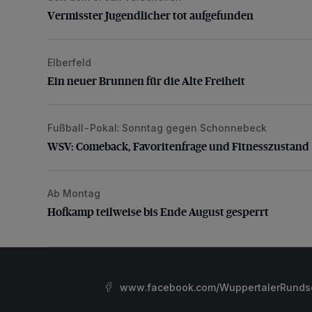
Vermisster Jugendlicher tot aufgefunden
Elberfeld
Ein neuer Brunnen für die Alte Freiheit
Ein neuer Brunnen für die Alte Freiheit
Fußball-Pokal: Sonntag gegen Schonnebeck
WSV: Comeback, Favoritenfrage und Fitnesszustan
WSV: Comeback, Favoritenfrage und Fitnesszustand
Ab Montag
Hofkamp teilweise bis Ende August gesperrt
Hofkamp teilweise bis Ende August gesperrt
www.facebook.com/WuppertalerRunds