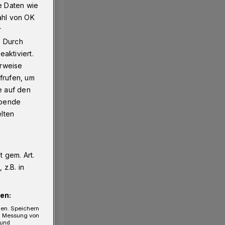
e Daten wie
ahl von OK
r
. Durch
aktiviert.
erweise
frufen, um
e auf den
ebende
elten
 gem. Art.
z.B. in
en:
gen. Speichern
e, Messung von
 und