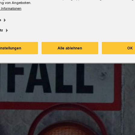
ng von Angeboten.
 Informationen
m
tz
instellungen
Alle ablehnen
OK