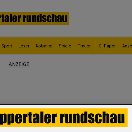
Sport
Leser
Kolumne
Spiele
Trauer
E-Paper
Anze