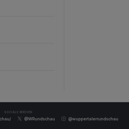
d
SOZIALE MEDIEN
chau/
@WRundschau
@wuppertalerrundschau