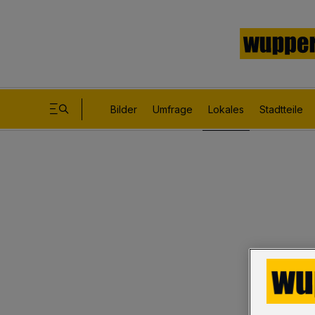
Bilder
Umfrage
Lokales
Stadtteile