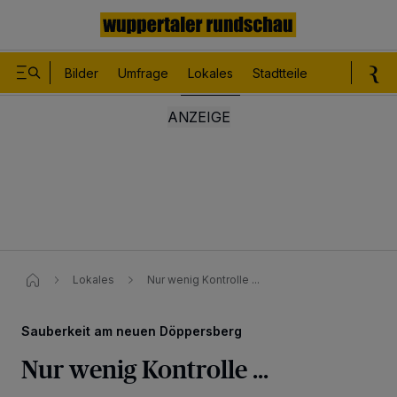
Bilder
Umfrage
Lokales
Stadtteile
Sport
Le
Lokales
Nur wenig Kontrolle ...
Sauberkeit am neuen Döppersberg
Nur wenig Kontrolle ...