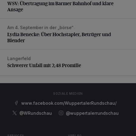
WSV: Übertragung im Barmer Bahnhof und klare
Ansage
Am 4. September in der „börse“
Lydia Benecke: Über Hochstapler, Betrüger und Blender
Lydia Benecke: Über Hochstapler, Betrüger und
Blender
Langerfeld
Schwerer Unfall mit 2,48 Promille
Schwerer Unfall mit 2,48 Promille
SOZIALE MEDIEN
www.facebook.com/WuppertalerRundschau/
@WRundschau
@wuppertalerrundschau
SERVICES
VERLAG