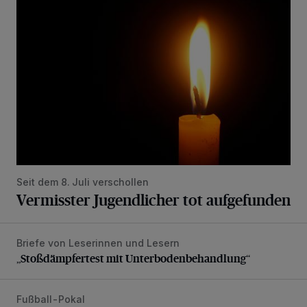
Vermisster Jugendlicher tot aufgefunden
Seit dem 8. Juli verschollen
Vermisster Jugendlicher tot aufgefunden
Briefe von Leserinnen und Lesern
„Stoßdämpfertest mit Unterbodenbehandlung“
„Stoßdämpfertest mit Unterbodenbehandlung“
Fußball-Pokal
WSV: Übertragung im Barmer Bahnhof und klare Ansage