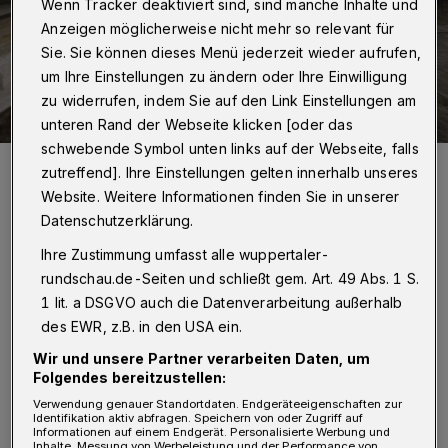
Wenn Tracker deaktiviert sind, sind manche Inhalte und
Anzeigen möglicherweise nicht mehr so relevant für
Sie. Sie können dieses Menü jederzeit wieder aufrufen,
um Ihre Einstellungen zu ändern oder Ihre Einwilligung
zu widerrufen, indem Sie auf den Link Einstellungen am
unteren Rand der Webseite klicken [oder das
schwebende Symbol unten links auf der Webseite, falls
Viel Fläche am neuen Döpps: Jetzt geht es um Sicherheit und
zutreffend]. Ihre Einstellungen gelten innerhalb unseres
Sauberkeit auf dem Areal.
Website. Weitere Informationen finden Sie in unserer
Foto: Olaf Joachimsmeier
Datenschutzerklärung.
Ihre Zustimmung umfasst alle wuppertaler-
rundschau.de-Seiten und schließt gem. Art. 49 Abs. 1 S.
1 lit. a DSGVO auch die Datenverarbeitung außerhalb
Von Roderich Trapp
des EWR, z.B. in den USA ein.
Wir und unsere Partner verarbeiten Daten, um
M
Folgendes bereitzustellen:
it der Öffnung des Busbahnhofs und
Verwendung genauer Standortdaten. Endgeräteeigenschaften zur
der oberen Platzflächen ist der neue
Identifikation aktiv abfragen. Speichern von oder Zugriff auf
Informationen auf einem Endgerät. Personalisierte Werbung und
Döppersberg seit vorigem Wochenende
Inhalte, Messung von Werbeleistung und der Performance von