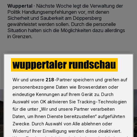
Wuppertal
·
Nächste Woche legt die Verwaltung der
Politik Handlungsempfehlungen vor, mit denen
Sicherheit und Sauberkeit am Döppersberg
gewährleistet werden sollen. Durch die personelle
Situation halten sich die Möglichkeiten dazu allerdings
in Grenzen.
03.12.2018 , 12:04 Uhr
2 Minuten Lesezeit
Wir und unsere
218
-Partner speichern und greifen auf
personenbezogene Daten wie Browserdaten oder
eindeutige Kennungen auf Ihrem Gerät zu. Durch
Auswahl von OK aktivieren Sie Tracking-Technologien
für die unter „Wir und unsere Partner verarbeiten
Daten, um Ihnen Dienste bereitzustellen“ aufgeführten
Zwecke. Durch Auswahl von Alle ablehnen oder
Widerruf Ihrer Einwilligung werden diese deaktiviert.