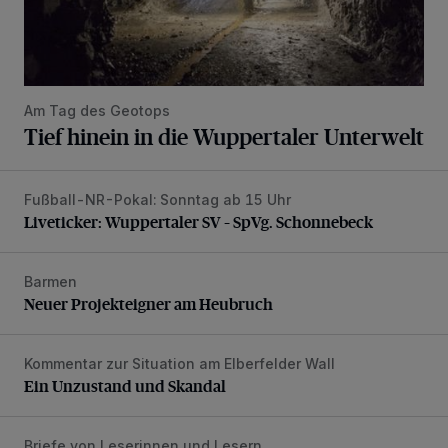
Am Tag des Geotops
Tief hinein in die Wuppertaler Unterwelt
Fußball-NR-Pokal: Sonntag ab 15 Uhr
Liveticker: Wuppertaler SV – SpVg. Schonnebeck
Liveticker: Wuppertaler SV – SpVg. Schonnebeck
Barmen
Neuer Projekteigner am Heubruch
Neuer Projekteigner am Heubruch
Kommentar zur Situation am Elberfelder Wall
Ein Unzustand und Skandal
Ein Unzustand und Skandal
Briefe von Leserinnen und Lesern