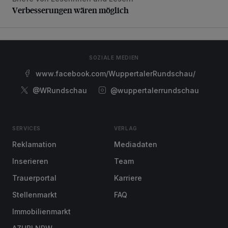
Verbesserungen wären möglich
Verbesserungen wären möglich
SOZIALE MEDIEN
www.facebook.com/WuppertalerRundschau/
@WRundschau
@wuppertalerrundschau
SERVICES
VERLAG
Reklamation
Mediadaten
Inserieren
Team
Trauerportal
Karriere
Stellenmarkt
FAQ
Immobilienmarkt