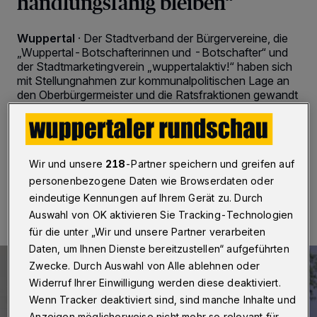
handlungsfähig bleiben“
Wuppertal
·
Der Stadtverband der Bürgervereine, die
„Wuppertal-Botschafterinnen und -Botschafter“ und
der Stadtmarketingverein „wuppertalaktiv!“ haben sich
mit Stellungnahmen zur kommunalpolitischen Lage an
den Oberbürgermeister und die Ratsfraktionen gewandt
(die Rundschau berichtete). In seiner Antwort bedankt
sich Schneidewind. Der Wortlaut.
Wir und unsere
218
-Partner speichern und greifen auf
personenbezogene Daten wie Browserdaten oder
13.07.2023 , 17:52 Uhr
2 Minuten Lesezeit
eindeutige Kennungen auf Ihrem Gerät zu. Durch
Auswahl von OK aktivieren Sie Tracking-Technologien
für die unter „Wir und unsere Partner verarbeiten
Daten, um Ihnen Dienste bereitzustellen“ aufgeführten
Zwecke. Durch Auswahl von Alle ablehnen oder
Widerruf Ihrer Einwilligung werden diese deaktiviert.
Wenn Tracker deaktiviert sind, sind manche Inhalte und
Anzeigen möglicherweise nicht mehr so relevant für