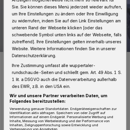
Sie. Sie können dieses Menü jederzeit wieder aufrufen,
um Ihre Einstellungen zu ändern oder Ihre Einwilligung
zu widerrufen, indem Sie auf den Link Einstellungen am
unteren Rand der Webseite klicken [oder das
schwebende Symbol unten links auf der Webseite, falls
zutreffend]. Ihre Einstellungen gelten innerhalb unseres
Website. Weitere Informationen finden Sie in unserer
Datenschutzerklärung.
OB Uwe Schneidewind-
Foto: Christoph Petersen
Ihre Zustimmung umfasst alle wuppertaler-
rundschau.de-Seiten und schließt gem. Art. 49 Abs. 1 S.
1 lit. a DSGVO auch die Datenverarbeitung außerhalb
des EWR, z.B. in den USA ein.
Wir und unsere Partner verarbeiten Daten, um
„Wir sind uns völlig einig in der
Folgendes bereitzustellen:
Verwendung genauer Standortdaten. Endgeräteeigenschaften zur
Einschätzung: Die Entwicklung der
Identifikation aktiv abfragen. Speichern von oder Zugriff auf
Informationen auf einem Endgerät. Personalisierte Werbung und
vergangenen Wochen, die in der gescheiterten
Inhalte, Messung von Werbeleistung und der Performance von
Inhalten, Zielgruppenforschung sowie Entwicklung und
Wahl eines Dezernenten ihren traurigen
Verbesserung von Angeboten.