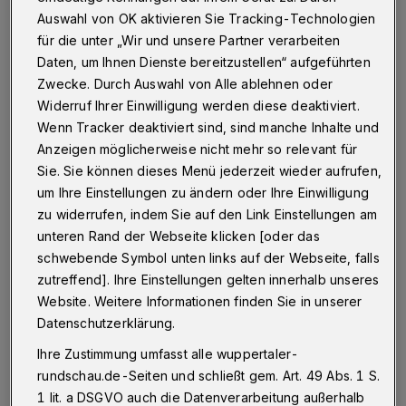
Wuppertal
·
Es ist wie in der Bundesliga: Kaum fängt
Auswahl von OK aktivieren Sie Tracking-Technologien
die neue Saison an, werden die ersten schon wieder mit
dem Thema Abstieg konfrontiert. Auch in den Schulen
für die unter „Wir und unsere Partner verarbeiten
werden sich manche anstrengen müssen, nicht
Daten, um Ihnen Dienste bereitzustellen“ aufgeführten
frühzeitig abgehängt zu werden.
Zwecke. Durch Auswahl von Alle ablehnen oder
Widerruf Ihrer Einwilligung werden diese deaktiviert.
Wenn Tracker deaktiviert sind, sind manche Inhalte und
Anzeigen möglicherweise nicht mehr so relevant für
23.09.2016 , 12:21 Uhr
Eine Minute Lesezeit
Sie. Sie können dieses Menü jederzeit wieder aufrufen,
um Ihre Einstellungen zu ändern oder Ihre Einwilligung
zu widerrufen, indem Sie auf den Link Einstellungen am
unteren Rand der Webseite klicken [oder das
schwebende Symbol unten links auf der Webseite, falls
zutreffend]. Ihre Einstellungen gelten innerhalb unseres
Website. Weitere Informationen finden Sie in unserer
D
abei ist Wuppertal für Sitzenbleiber ein
Datenschutzerklärung.
durchschnittliches Pflaster, was deren
Ihre Zustimmung umfasst alle wuppertaler-
Zahl angeht. Nach einer aufwändigen Studie
rundschau.de-Seiten und schließt gem. Art. 49 Abs. 1 S.
1 lit. a DSGVO auch die Datenverarbeitung außerhalb
des Portals billiger.de liegt Wuppertal auf