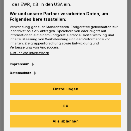
des EWR, z.B. in den USA ein.
Platz 45 von 122 untersuchten Städten.
Wir und unsere Partner verarbeiten Daten, um
Folgendes bereitzustellen:
Verwendung genauer Standortdaten. Endgeräteeigenschaften zur
Mit 760 Klassenwiederholern bei 34.553
Identifikation aktiv abfragen. Speichern von oder Zugriff auf
Informationen auf einem Endgerät. Personalisierte Werbung und
Schülern lag die Quote für das Schuljahr 14/15
Inhalte, Messung von Werbeleistung und der Performance von
Inhalten, Zielgruppenforschung sowie Entwicklung und
bei 2,2 Prozent. Zum Vergleich: Berlin kommt
Verbesserung von Angeboten.
Ausführliche Informationen
auf 1,3 Prozent, München auf 3,9, Prozent. Ein
weiteres interessantes Studienergebnis: Die
Impressum
Zahl der Sitzenbleiber steht in keinem
Datenschutz
unmittelbaren Zusammenhang mit dem
Einstellungen
Wohlstand der untersuchten Städte.
Obwohl Wuppertal eine Hochburg von
OK
Sozialleistungsbeziehern ist, färbt dieser
Alle ablehnen
Zustand nicht auf die Zahl von