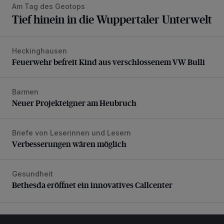
Am Tag des Geotops
Tief hinein in die Wuppertaler Unterwelt
Heckinghausen
Feuerwehr befreit Kind aus verschlossenem VW Bulli
Feuerwehr befreit Kind aus verschlossenem VW Bulli
Barmen
Neuer Projekteigner am Heubruch
Neuer Projekteigner am Heubruch
Briefe von Leserinnen und Lesern
Verbesserungen wären möglich
Verbesserungen wären möglich
Gesundheit
Bethesda eröffnet ein innovatives Callcenter
Bethesda eröffnet ein innovatives Callcenter