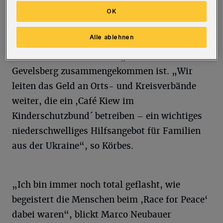
OK
Nordrhein-Westfalen).
Alle ablehnen
Das Geld kam im Mai beim „Race for Peace“
auf der Indoor-Kartbahn „Cool Runners“ in
Gevelsberg zusammengekommen ist. „Wir
leiten das Geld an Orts- und Kreisverbände
weiter, die ein ,Café Kiew im
Kinderschutzbund´ betreiben – ein wichtiges
niederschwelliges Hilfsangebot für Familien
aus der Ukraine“, so Körbes.
„Ich bin immer noch total geflasht, wie
begeistert die Menschen beim ,Race for Peace‘
dabei waren“, blickt Marco Neubauer