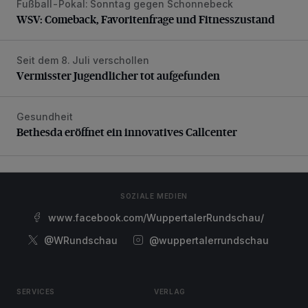
Fußball-Pokal: Sonntag gegen Schonnebeck
WSV: Comeback, Favoritenfrage und Fitnesszustand
WSV: Comeback, Favoritenfrage und Fitnesszustand
Seit dem 8. Juli verschollen
Vermisster Jugendlicher tot aufgefunden
Vermisster Jugendlicher tot aufgefunden
Gesundheit
Bethesda eröffnet ein innovatives Callcenter
Bethesda eröffnet ein innovatives Callcenter
SOZIALE MEDIEN
www.facebook.com/WuppertalerRundschau/
@WRundschau
@wuppertalerrundschau
SERVICES
VERLAG