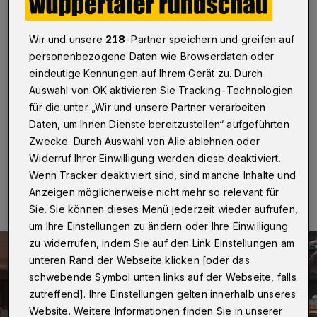
Scheck
Wuppertal
·
Der NRW-Landesverband des
Wir und unsere
218
-Partner speichern und greifen auf
Kinderschutzbundes mit Sitz in Wuppertal hat eine
personenbezogene Daten wie Browserdaten oder
Spende in Höhe von 5.300 Euro von der Cool Runners
eindeutige Kennungen auf Ihrem Gerät zu. Durch
GmbH aus Gevelsberg erhalten. Damit werden die
Auswahl von OK aktivieren Sie Tracking-Technologien
Hilfsangebote im „Café Kiew im Kinderschutzbund“
für die unter „Wir und unsere Partner verarbeiten
unterstützt.
Daten, um Ihnen Dienste bereitzustellen“ aufgeführten
Zwecke. Durch Auswahl von Alle ablehnen oder
Widerruf Ihrer Einwilligung werden diese deaktiviert.
20.06.2022 , 08:00 Uhr
Eine Minute Lesezeit
Wenn Tracker deaktiviert sind, sind manche Inhalte und
Anzeigen möglicherweise nicht mehr so relevant für
Sie. Sie können dieses Menü jederzeit wieder aufrufen,
um Ihre Einstellungen zu ändern oder Ihre Einwilligung
zu widerrufen, indem Sie auf den Link Einstellungen am
unteren Rand der Webseite klicken [oder das
schwebende Symbol unten links auf der Webseite, falls
zutreffend]. Ihre Einstellungen gelten innerhalb unseres
Website. Weitere Informationen finden Sie in unserer