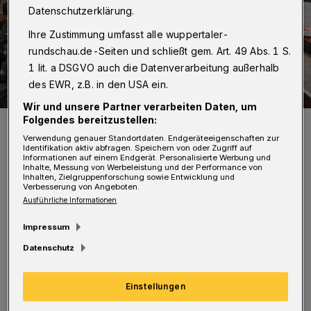
Datenschutzerklärung.
Ihre Zustimmung umfasst alle wuppertaler-
rundschau.de-Seiten und schließt gem. Art. 49 Abs. 1 S.
1 lit. a DSGVO auch die Datenverarbeitung außerhalb
des EWR, z.B. in den USA ein.
Wir und unsere Partner verarbeiten Daten, um
Folgendes bereitzustellen:
Krista Körbes (Landesgeschäftsführerin des Kinderschutzbundes in
NRW) und Marco Neubauer (Geschäftsführer der Cool Runners
Verwendung genauer Standortdaten. Endgeräteeigenschaften zur
GmbH) bei der Spendenübergabe.
Identifikation aktiv abfragen. Speichern von oder Zugriff auf
Informationen auf einem Endgerät. Personalisierte Werbung und
Foto: Kinderschutzbund
Inhalte, Messung von Werbeleistung und der Performance von
Inhalten, Zielgruppenforschung sowie Entwicklung und
Verbesserung von Angeboten.
Ausführliche Informationen
Impressum
„Diese Spende hilft uns, Geflüchteten aus der
Datenschutz
Ukraine eine Anlaufstelle vor Ort zu bieten und
Einstellungen
sie zu unterstützen“, so Krista Körbes
(Geschäftsführerin des Kinderschutzbundes in