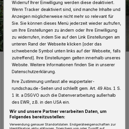
Widerruf Ihrer Einwilligung werden diese deaktiviert.
Wenn Tracker deaktiviert sind, sind manche Inhalte und
Anzeigen möglicherweise nicht mehr so relevant für
Sie. Sie können dieses Menü jederzeit wieder aufrufen,
um Ihre Einstellungen zu ändern oder Ihre Einwilligung
zu widerrufen, indem Sie auf den Link Einstellungen am
unteren Rand der Webseite klicken [oder das
schwebende Symbol unten links auf der Webseite, falls
Das ver.di-Logo.
zutreffend]. Ihre Einstellungen gelten innerhalb unseres
Foto: Christoph Petersen
Website. Weitere Informationen finden Sie in unserer
Datenschutzerklärung.
Ihre Zustimmung umfasst alle wuppertaler-
rundschau.de-Seiten und schließt gem. Art. 49 Abs. 1 S.
1 lit. a DSGVO auch die Datenverarbeitung außerhalb
v
er.di will nach eigenen Angaben im
des EWR, z.B. in den USA ein.
Rahmen der laufenden
Wir und unsere Partner verarbeiten Daten, um
Folgendes bereitzustellen:
Tarifverhandlungen den Druck erhöhen. Ziel
Verwendung genauer Standortdaten. Endgeräteeigenschaften zur
sei „eine Verbesserung der
Identifikation aktiv abfragen. Speichern von oder Zugriff auf