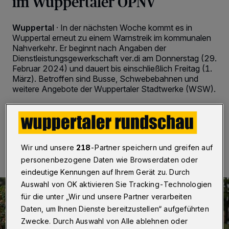
im Wuppertaler ÖPNV
Wuppertal
·
In der nächsten Woche kommt es in
Wuppertal erneut zu einem Warnstreik im kommunalen
Nahverkehr. Er beginnt nach Angaben der
Dienstleistungsgewerkschaft ver.di am Donnerstag (29.
Februar 2024) und dauert bis einschließlich Freitag (1.
März). Betroffen sind Busse, Schwebebahnen und
weitere Angebote der Wuppertaler Stadtwerke (WSW).
22.02.2024 , 15:48 Uhr
2 Minuten Lesezeit
Wir und unsere
218
-Partner speichern und greifen auf
personenbezogene Daten wie Browserdaten oder
eindeutige Kennungen auf Ihrem Gerät zu. Durch
Auswahl von OK aktivieren Sie Tracking-Technologien
für die unter „Wir und unsere Partner verarbeiten
Daten, um Ihnen Dienste bereitzustellen“ aufgeführten
Zwecke. Durch Auswahl von Alle ablehnen oder