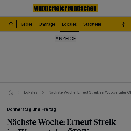
Bilder
Umfrage
Lokales
Stadtteile
Sport
Le
Lokales
Nächste Woche: Erneut Streik im Wuppertaler Ö
Donnerstag und Freitag
Nächste Woche: Erneut Streik