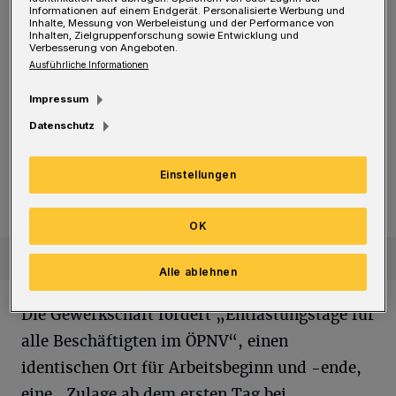
Informationen auf einem Endgerät. Personalisierte Werbung und
Arbeitsbedingungen und eine Entlastung der
Inhalte, Messung von Werbeleistung und der Performance von
Inhalten, Zielgruppenforschung sowie Entwicklung und
Beschäftigten“. In Nordrhein-Westfalen
Verbesserung von Angeboten.
Ausführliche Informationen
arbeiten rund 30.000 Beschäftigte im ÖPNV
der Kommunen und Gemeinden.
Impressum
Datenschutz
Am 1. März in Elberfeld
FFF-Demo gemeinsam mit der Gewerkschaft ver.di
FFF-Demo gemeinsam mit der
Einstellungen
Gewerkschaft ver.di
OK
Alle ablehnen
Die Gewerkschaft fordert „Entlastungstage für
alle Beschäftigten im ÖPNV“, einen
identischen Ort für Arbeitsbeginn und -ende,
eine „Zulage ab dem ersten Tag bei