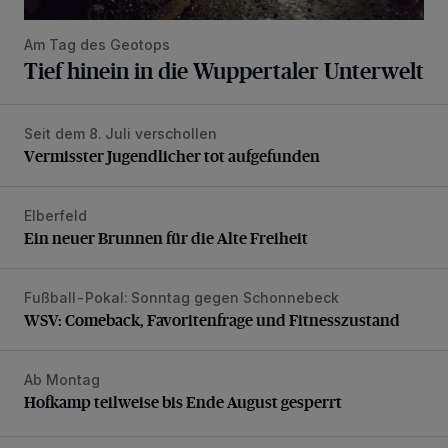
Am Tag des Geotops
Tief hinein in die Wuppertaler Unterwelt
Seit dem 8. Juli verschollen
Vermisster Jugendlicher tot aufgefunden
Vermisster Jugendlicher tot aufgefunden
Elberfeld
Ein neuer Brunnen für die Alte Freiheit
Ein neuer Brunnen für die Alte Freiheit
Fußball-Pokal: Sonntag gegen Schonnebeck
WSV: Comeback, Favoritenfrage und Fitnesszustand
WSV: Comeback, Favoritenfrage und Fitnesszustand
Ab Montag
Hofkamp teilweise bis Ende August gesperrt
Hofkamp teilweise bis Ende August gesperrt