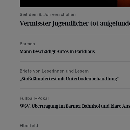
Seit dem 8. Juli verschollen
Vermisster Jugendlicher tot aufgefund
Barmen
Mann beschädigt Autos in Parkhaus
Mann beschädigt Autos in Parkhaus
Briefe von Leserinnen und Lesern
„Stoßdämpfertest mit Unterbodenbehandlung“
„Stoßdämpfertest mit Unterbodenbehandlung“
Fußball-Pokal
WSV: Übertragung im Barmer Bahnhof und klare An
WSV: Übertragung im Barmer Bahnhof und klare An
Elberfeld
Ein neuer Brunnen für die Alte Freiheit