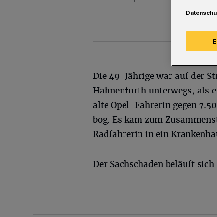
Datenschu
E
Die 49-Jährige war auf der St
Hahnenfurth unterwegs, als e
alte Opel-Fahrerin gegen 7.5
bog. Es kam zum Zusammensto
Radfahrerin in ein Krankenha
Der Sachschaden beläuft sich 