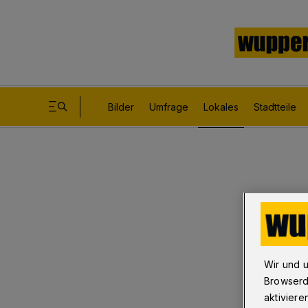
Bilder
Umfrage
Lokales
Stadtteile
Wir und 
Browserd
aktiviere