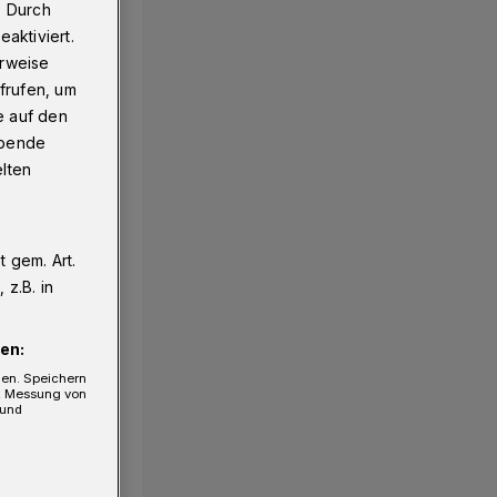
. Durch
aktiviert.
erweise
frufen, um
e auf den
ebende
elten
 gem. Art.
z.B. in
en:
gen. Speichern
e, Messung von
 und