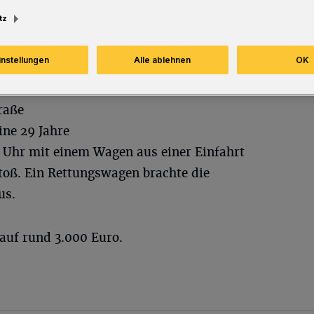
tz
instellungen
Alle ablehnen
OK
raße
ine 29 Jahre
0 Uhr mit einem Wagen aus einer Einfahrt
ß. Ein Rettungswagen brachte die
us.
auf rund 3.000 Euro.