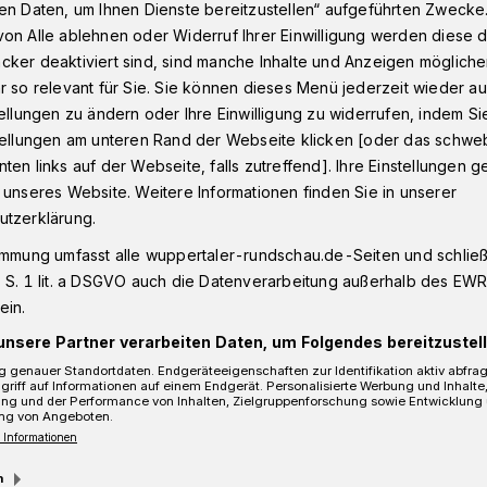
en Daten, um Ihnen Dienste bereitzustellen“ aufgeführten Zwecke
on Alle ablehnen oder Widerruf Ihrer Einwilligung werden diese de
cker deaktiviert sind, sind manche Inhalte und Anzeigen möglich
en ins Krankenhaus
r so relevant für Sie. Sie können dieses Menü jederzeit wieder au
tellungen zu ändern oder Ihre Einwilligung zu widerrufen, indem Si
stellungen am unteren Rand der Webseite klicken [oder das schw
ten links auf der Webseite, falls zutreffend]. Ihre Einstellungen g
swagen ins
 unseres Website. Weitere Informationen finden Sie in unserer
utzerklärung.
s
immung umfasst alle wuppertaler-rundschau.de-Seiten und schließt
 S. 1 lit. a DSGVO auch die Datenverarbeitung außerhalb des EWR, 
ein.
nstag (2. Juni 2015) bei einem
unsere Partner verarbeiten Daten, um Folgendes bereitzustell
 schwer verletzt worden.
 genauer Standortdaten. Endgeräteeigenschaften zur Identifikation aktiv abfra
griff auf Informationen auf einem Endgerät. Personalisierte Werbung und Inhalt
ung und der Performance von Inhalten, Zielgruppenforschung sowie Entwicklung
ng von Angeboten.
 Informationen
m
Lesezeit