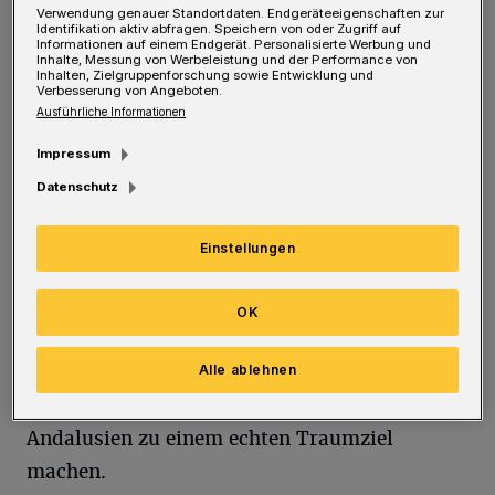
unvergleichliche Landschaften,
Verwendung genauer Standortdaten. Endgeräteeigenschaften zur
Identifikation aktiv abfragen. Speichern von oder Zugriff auf
malerische Küsten und grandiose Städte auf
Informationen auf einem Endgerät. Personalisierte Werbung und
Inhalte, Messung von Werbeleistung und der Performance von
sich wirken zu lassen. Ihre Reisebegleiterin
Inhalten, Zielgruppenforschung sowie Entwicklung und
Verbesserung von Angeboten.
Dagmar Wimmer: „Wir werden die
Ausführliche Informationen
weltberühmten Sehenswürdigkeiten wie die
Impressum
Alhambra in Granada und die Mezquita in
Datenschutz
Cordoba sehen, köstliche spanische Tapas
probieren und idyllische Altstätte besuchen!“
Einstellungen
Mit Eurowings geht’s dazu (inklusive Zug zum
Flug) direkt von Düsseldorf nach Malaga und
OK
dann Richtung Algecieras, dem
Ausgangspunkt für eine großartige Bus-
Alle ablehnen
Rundreise mit vielen der Höhepunkte, die
Andalusien zu einem echten Traumziel
machen.