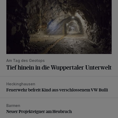
Am Tag des Geotops
Tief hinein in die Wuppertaler Unterwelt
Heckinghausen
Feuerwehr befreit Kind aus verschlossenem VW Bulli
Feuerwehr befreit Kind aus verschlossenem VW Bulli
Barmen
Neuer Projekteigner am Heubruch
Neuer Projekteigner am Heubruch