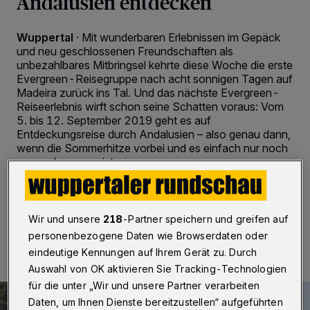
Andalusien entdecken
Wuppertal
·
Mit wunderbaren Erlebnissen im Gepäck
und neu geschlossenen Freundschaften als
unbezahlbares Mitbringsel kehrte diese Woche die erste
Evergreen-Reisegruppe nach acht sonnigen Tagen auf
Madeira zurück ins Tal. Und das nächste Evergreen-
Reiseerlebnis wirft schon seine Schatten voraus: Vom
5. bis 12. September 2019 geht es auf
Entdeckungsreise durch Andalusien – also genau dann,
wenn die Sommerhitze vorbei und es einfach nur noch
angenehm warm ist.
Wir und unsere
218
-Partner speichern und greifen auf
07.03.2019 , 13:33 Uhr
2 Minuten Lesezeit
personenbezogene Daten wie Browserdaten oder
eindeutige Kennungen auf Ihrem Gerät zu. Durch
Auswahl von OK aktivieren Sie Tracking-Technologien
für die unter „Wir und unsere Partner verarbeiten
Daten, um Ihnen Dienste bereitzustellen“ aufgeführten