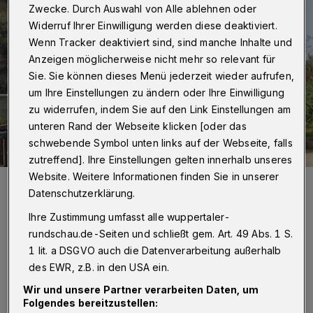
Zwecke. Durch Auswahl von Alle ablehnen oder
Widerruf Ihrer Einwilligung werden diese deaktiviert.
Wenn Tracker deaktiviert sind, sind manche Inhalte und
Anzeigen möglicherweise nicht mehr so relevant für
Sie. Sie können dieses Menü jederzeit wieder aufrufen,
um Ihre Einstellungen zu ändern oder Ihre Einwilligung
zu widerrufen, indem Sie auf den Link Einstellungen am
unteren Rand der Webseite klicken [oder das
schwebende Symbol unten links auf der Webseite, falls
zutreffend]. Ihre Einstellungen gelten innerhalb unseres
Website. Weitere Informationen finden Sie in unserer
Die Evergreen-Reisegruppe in Madeiras ehemaliger
Inselhauptstadt Machico – einer von vielen Tour-Höhepunkten.
Datenschutzerklärung.
Foto: Rundschau
Ihre Zustimmung umfasst alle wuppertaler-
rundschau.de-Seiten und schließt gem. Art. 49 Abs. 1 S.
1 lit. a DSGVO auch die Datenverarbeitung außerhalb
des EWR, z.B. in den USA ein.
P
Wir und unsere Partner verarbeiten Daten, um
erfekte Voraussetzungen, um
Folgendes bereitzustellen: