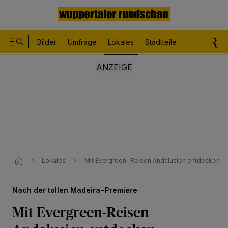
Bilder
Umfrage
Lokales
Stadtteile
Sport
Le
Lokales
Mit Evergreen-Reisen Andalusien entdecken
Nach der tollen Madeira-Premiere
Mit Evergreen-Reisen