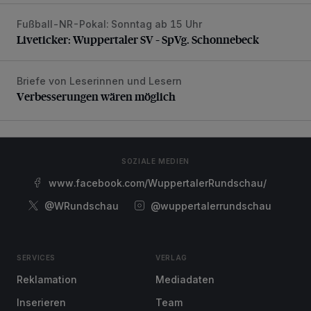
Fußball-NR-Pokal: Sonntag ab 15 Uhr
Liveticker: Wuppertaler SV – SpVg. Schonnebeck
Liveticker: Wuppertaler SV – SpVg. Schonnebeck
Briefe von Leserinnen und Lesern
Verbesserungen wären möglich
Verbesserungen wären möglich
SOZIALE MEDIEN
www.facebook.com/WuppertalerRundschau/
@WRundschau
@wuppertalerrundschau
SERVICES
VERLAG
Reklamation
Mediadaten
Inserieren
Team