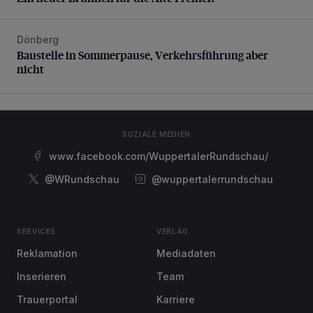
Dönberg
Baustelle in Sommerpause, Verkehrsführung aber nicht
Baustelle in Sommerpause, Verkehrsführung aber
nicht
SOZIALE MEDIEN
www.facebook.com/WuppertalerRundschau/
@WRundschau
@wuppertalerrundschau
SERVICES
VERLAG
Reklamation
Mediadaten
Inserieren
Team
Trauerportal
Karriere