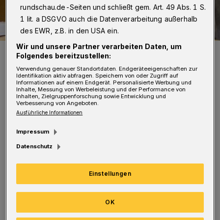
rundschau.de-Seiten und schließt gem. Art. 49 Abs. 1 S.
1 lit. a DSGVO auch die Datenverarbeitung außerhalb
des EWR, z.B. in den USA ein.
Wir und unsere Partner verarbeiten Daten, um
20 Jahre soll dieser Wuppertaler (im Hintergrund sein Rechtsanwalt)
Folgendes bereitzustellen:
als Kopf einer Räuberbande aktiv gewesen sein. Die Beute wird auf
über 5 Millionen Euro beziffert. Vor dem Landgericht Hagen wird der
Verwendung genauer Standortdaten. Endgeräteeigenschaften zur
Fall jetzt verhandelt.
Identifikation aktiv abfragen. Speichern von oder Zugriff auf
Informationen auf einem Endgerät. Personalisierte Werbung und
Foto: Schümmelfeder
Inhalte, Messung von Werbeleistung und der Performance von
Inhalten, Zielgruppenforschung sowie Entwicklung und
Verbesserung von Angeboten.
Ausführliche Informationen
Impressum
Von Mikko Schümmelfeder und Sabine Maguire
Datenschutz
V
or dem Landgericht Hagen geht es jetzt
Einstellungen
in 38 Verhandlungstagen um eine über
OK
20 Jahre anhaltende Raubserie.
Hauptangeklagter ist ein 49-jähriger