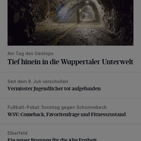
Am Tag des Geotops
Tief hinein in die Wuppertaler Unterwelt
Seit dem 8. Juli verschollen
Vermisster Jugendlicher tot aufgefunden
Vermisster Jugendlicher tot aufgefunden
Fußball-Pokal: Sonntag gegen Schonnebeck
WSV: Comeback, Favoritenfrage und Fitnesszustand
WSV: Comeback, Favoritenfrage und Fitnesszustand
Elberfeld
Ein neuer Brunnen für die Alte Freiheit
Ein neuer Brunnen für die Alte Freiheit