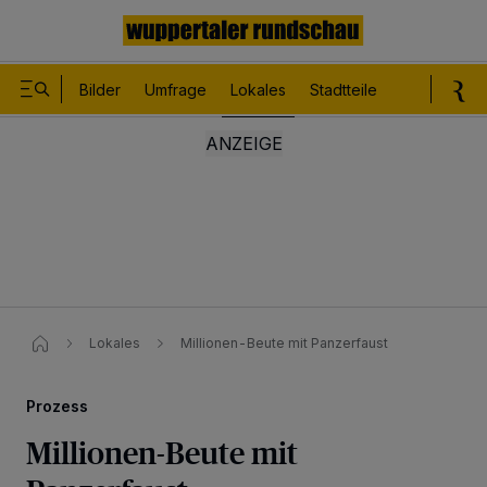
Bilder
Umfrage
Lokales
Stadtteile
Sport
Le
Lokales
Millionen-Beute mit Panzerfaust
Prozess
Millionen-Beute mit