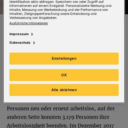
Identifikation aktiv abfragen. Speichern von oder Zugriff auf
Informationen auf einem Endgerät. Personalisierte Werbung und
Inhalte, Messung von Werbeleistung und der Performance von
Inhalten, Zielgruppenforschung sowie Entwicklung und
Verbesserung von Angeboten.
Katja Heck, Geschäftsführerin Operativ der Agentur für Arbeit
Ausführliche Informationen
Solingen-Wuppertal.
Foto: Agentur für Arbeit
Impressum
Datenschutz
Einstellungen
A
llerdings befinden sich weitere 14.492 in
OK
Maßnahmen oder haben einen
Sonderstatus.
Alle ablehnen
In Wuppertal meldeten sich im Juni 2.964
Personen neu oder erneut arbeitslos, auf der
anderen Seite konnten 3.179 Personen ihre
Arbeitslosigkeit beenden. Im Dezember 2017