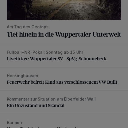
Am Tag des Geotops
Tief hinein in die Wuppertaler Unterwelt
Fußball-NR-Pokal: Sonntag ab 15 Uhr
Liveticker: Wuppertaler SV – SpVg. Schonnebeck
Liveticker: Wuppertaler SV – SpVg. Schonnebeck
Heckinghausen
Feuerwehr befreit Kind aus verschlossenem VW Bulli
Feuerwehr befreit Kind aus verschlossenem VW Bulli
Kommentar zur Situation am Elberfelder Wall
Ein Unzustand und Skandal
Ein Unzustand und Skandal
Barmen
Neuer Projekteigner am Heubruch