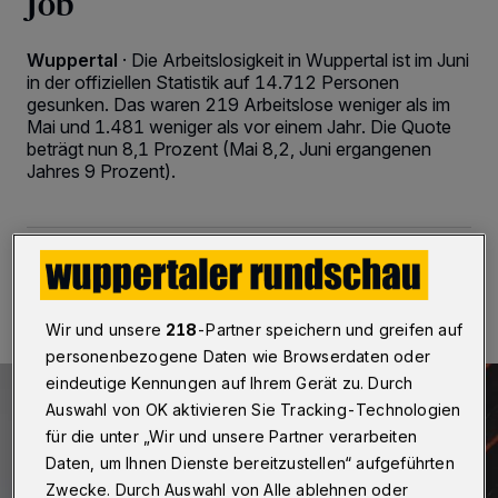
Job
Wuppertal
·
Die Arbeitslosigkeit in Wuppertal ist im Juni
in der offiziellen Statistik auf 14.712 Personen
gesunken. Das waren 219 Arbeitslose weniger als im
Mai und 1.481 weniger als vor einem Jahr. Die Quote
beträgt nun 8,1 Prozent (Mai 8,2, Juni ergangenen
Jahres 9 Prozent).
29.06.2018 , 23:41 Uhr
2 Minuten Lesezeit
Wir und unsere
218
-Partner speichern und greifen auf
personenbezogene Daten wie Browserdaten oder
eindeutige Kennungen auf Ihrem Gerät zu. Durch
Auswahl von OK aktivieren Sie Tracking-Technologien
für die unter „Wir und unsere Partner verarbeiten
Daten, um Ihnen Dienste bereitzustellen“ aufgeführten
Zwecke. Durch Auswahl von Alle ablehnen oder