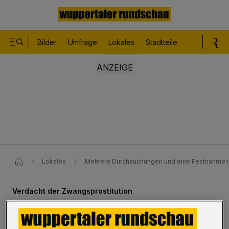
Bilder
Umfrage
Lokales
Stadtteile
Sport
Le
Lokales
Mehrere Durchsuchungen und eine Festnahme​ i
Verdacht der Zwangsprostitution
Mehrere Durchsuchungen und