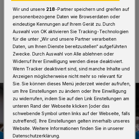
eine Festnahme
Wir und unsere
218
-Partner speichern und greifen auf
Wuppertal
·
Die Polizei hat am Mittwoch (4. Oktober
personenbezogene Daten wie Browserdaten oder
2023) in Wuppertal mehrere
eindeutige Kennungen auf Ihrem Gerät zu. Durch
Durchsuchungsbeschlüsse vollstreckt.
Auswahl von OK aktivieren Sie Tracking-Technologien
für die unter „Wir und unsere Partner verarbeiten
Daten, um Ihnen Dienste bereitzustellen“ aufgeführten
Zwecke. Durch Auswahl von Alle ablehnen oder
05.10.2023 , 15:49 Uhr
Eine Minute Lesezeit
Widerruf Ihrer Einwilligung werden diese deaktiviert.
Wenn Tracker deaktiviert sind, sind manche Inhalte und
Anzeigen möglicherweise nicht mehr so relevant für
Sie. Sie können dieses Menü jederzeit wieder aufrufen,
um Ihre Einstellungen zu ändern oder Ihre Einwilligung
zu widerrufen, indem Sie auf den Link Einstellungen am
unteren Rand der Webseite klicken [oder das
schwebende Symbol unten links auf der Webseite, falls
zutreffend]. Ihre Einstellungen gelten innerhalb unseres
Website. Weitere Informationen finden Sie in unserer
Datenschutzerklärung.