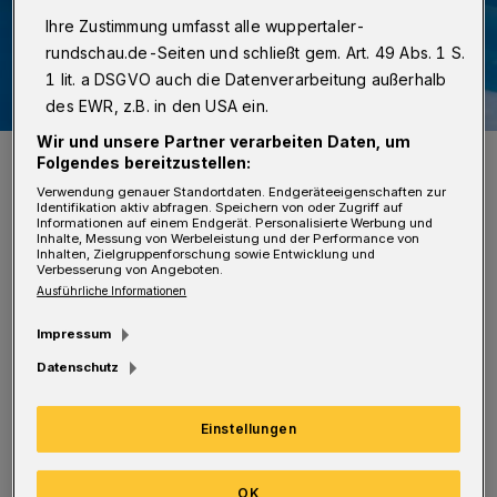
Ihre Zustimmung umfasst alle wuppertaler-
rundschau.de-Seiten und schließt gem. Art. 49 Abs. 1 S.
1 lit. a DSGVO auch die Datenverarbeitung außerhalb
des EWR, z.B. in den USA ein.
Wir und unsere Partner verarbeiten Daten, um
Symbolbild.
Folgendes bereitzustellen:
Foto: Christoph Petersen
Verwendung genauer Standortdaten. Endgeräteeigenschaften zur
Identifikation aktiv abfragen. Speichern von oder Zugriff auf
Informationen auf einem Endgerät. Personalisierte Werbung und
Inhalte, Messung von Werbeleistung und der Performance von
Inhalten, Zielgruppenforschung sowie Entwicklung und
Verbesserung von Angeboten.
Ausführliche Informationen
D
ie Durchsuchungen begannen um 6 Uhr
Impressum
in insgesamt vier Wohnungen und einer
Datenschutz
Kleingartenparzelle. Dabei kamen
Spezialeinheiten der Polizei zum Einsatz. In
Einstellungen
dem anhängigen Strafverfahren wird vier
Hauptbeschuldigten vorgeworfen, unter
OK