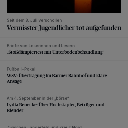
Seit dem 8. Juli verschollen
Vermisster Jugendlicher tot aufgefunden
Briefe von Leserinnen und Lesern
„Stoßdämpfertest mit Unterbodenbehandlung“
„Stoßdämpfertest mit Unterbodenbehandlung“
Fußball-Pokal
WSV: Übertragung im Barmer Bahnhof und klare Ansage
WSV: Übertragung im Barmer Bahnhof und klare
Ansage
Am 4. September in der „börse“
Lydia Benecke: Über Hochstapler, Betrüger und Blender
Lydia Benecke: Über Hochstapler, Betrüger und
Blender
Zwischen Langerfeld und Kreuz Nord
Nächtliche Arbeiten und Sperrung auf der A46