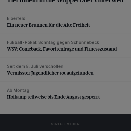
Elberfeld
Ein neuer Brunnen für die Alte Freiheit
Ein neuer Brunnen für die Alte Freiheit
Fußball-Pokal: Sonntag gegen Schonnebeck
WSV: Comeback, Favoritenfrage und Fitnesszustand
WSV: Comeback, Favoritenfrage und Fitnesszustand
Seit dem 8. Juli verschollen
Vermisster Jugendlicher tot aufgefunden
Vermisster Jugendlicher tot aufgefunden
Ab Montag
Hofkamp teilweise bis Ende August gesperrt
Hofkamp teilweise bis Ende August gesperrt
SOZIALE MEDIEN