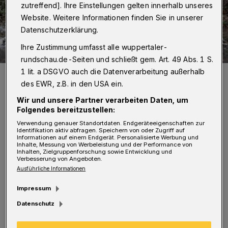
zutreffend]. Ihre Einstellungen gelten innerhalb unseres
Website. Weitere Informationen finden Sie in unserer
Datenschutzerklärung.
Ihre Zustimmung umfasst alle wuppertaler-
rundschau.de-Seiten und schließt gem. Art. 49 Abs. 1 S.
1 lit. a DSGVO auch die Datenverarbeitung außerhalb
Mark Mitterbacher wog 170 Kilo — jetzt startet er mit 50 Kilo
weniger seinen „Lauf für die Liebe“.
des EWR, z.B. in den USA ein.
Foto: Bettina Osswald
Wir und unsere Partner verarbeiten Daten, um
Folgendes bereitzustellen:
Verwendung genauer Standortdaten. Endgeräteeigenschaften zur
Identifikation aktiv abfragen. Speichern von oder Zugriff auf
Informationen auf einem Endgerät. Personalisierte Werbung und
Inhalte, Messung von Werbeleistung und der Performance von
Inhalten, Zielgruppenforschung sowie Entwicklung und
"Ich wollte damals unbedingt was an meinem
Verbesserung von Angeboten.
Ausführliche Informationen
Leben ändern", erinnert sich der 31-Jährige an
seinen mutigen Entschluss, vor laufenden TV-
Impressum
Kameras gegen die Pfunde zu kämpfen. 169,7
Datenschutz
Kilogramm brachte er vor dem Show-Start auf