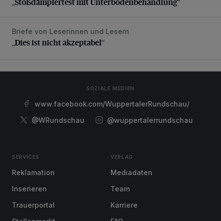
„Stoßdämpfertest mit Unterbodenbehandlung“
Briefe von Leserinnen und Lesern
„Dies ist nicht akzeptabel“
„Dies ist nicht akzeptabel“
SOZIALE MEDIEN
www.facebook.com/WuppertalerRundschau/
@WRundschau
@wuppertalerrundschau
SERVICES
VERLAG
Reklamation
Mediadaten
Inserieren
Team
Trauerportal
Karriere