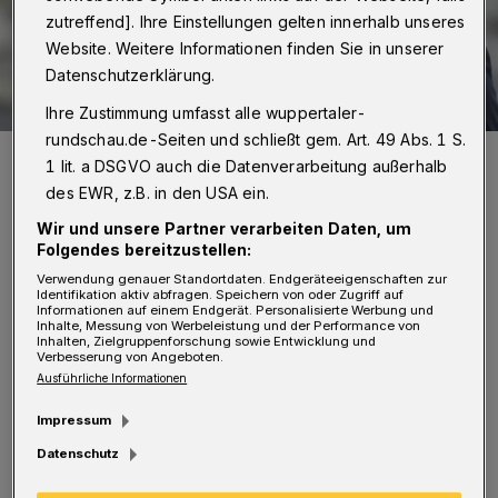
zutreffend]. Ihre Einstellungen gelten innerhalb unseres
Website. Weitere Informationen finden Sie in unserer
Datenschutzerklärung.
Ihre Zustimmung umfasst alle wuppertaler-
rundschau.de-Seiten und schließt gem. Art. 49 Abs. 1 S.
Marcel Hafke.
1 lit. a DSGVO auch die Datenverarbeitung außerhalb
Foto: FDP-Landtagsfraktion NRW
des EWR, z.B. in den USA ein.
Wir und unsere Partner verarbeiten Daten, um
Folgendes bereitzustellen:
Verwendung genauer Standortdaten. Endgeräteeigenschaften zur
Identifikation aktiv abfragen. Speichern von oder Zugriff auf
D
Informationen auf einem Endgerät. Personalisierte Werbung und
ie Situation der Wuppertaler Tafel etwa
Inhalte, Messung von Werbeleistung und der Performance von
Inhalten, Zielgruppenforschung sowie Entwicklung und
sei bereits lange angespannt. Nun
Verbesserung von Angeboten.
Ausführliche Informationen
sorgten Inflation und Ukraine-Krieg für
zusätzliche Belastung. Die alte
Impressum
Landesregierung aus CDU und FDP habe daher
Datenschutz
für zusätzliche finanzielle Unterstützung