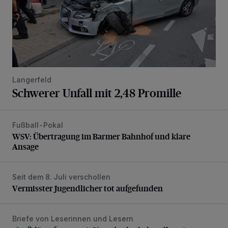
Langerfeld
Schwerer Unfall mit 2,48 Promille
Fußball-Pokal
WSV: Übertragung im Barmer Bahnhof und klare Ansage
WSV: Übertragung im Barmer Bahnhof und klare
Ansage
Seit dem 8. Juli verschollen
Vermisster Jugendlicher tot aufgefunden
Vermisster Jugendlicher tot aufgefunden
Briefe von Leserinnen und Lesern
„Stoßdämpfertest mit Unterbodenbehandlung“