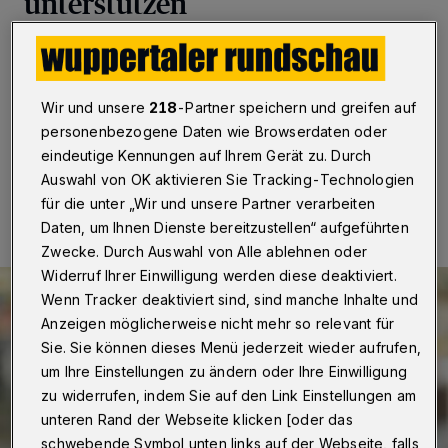
unterstützen
Wuppertal
·
Der Wuppertaler FDP-
Landtagsabgeordnete Marcel Hafke fordert, die Tafeln
besser zu unterstützen.
Wir und unsere
218
-Partner speichern und greifen auf
personenbezogene Daten wie Browserdaten oder
eindeutige Kennungen auf Ihrem Gerät zu. Durch
04.08.2022 , 12:11 Uhr
Eine Minute Lesezeit
Auswahl von OK aktivieren Sie Tracking-Technologien
für die unter „Wir und unsere Partner verarbeiten
Daten, um Ihnen Dienste bereitzustellen“ aufgeführten
Zwecke. Durch Auswahl von Alle ablehnen oder
Widerruf Ihrer Einwilligung werden diese deaktiviert.
Wenn Tracker deaktiviert sind, sind manche Inhalte und
Anzeigen möglicherweise nicht mehr so relevant für
Sie. Sie können dieses Menü jederzeit wieder aufrufen,
um Ihre Einstellungen zu ändern oder Ihre Einwilligung
zu widerrufen, indem Sie auf den Link Einstellungen am
unteren Rand der Webseite klicken [oder das
schwebende Symbol unten links auf der Webseite, falls