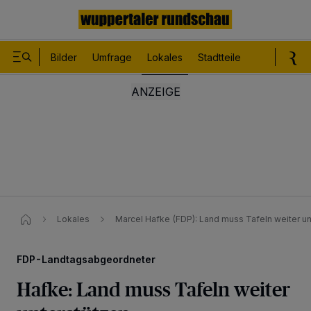
Bilder
Umfrage
Lokales
Stadtteile
Sport
Le
Lokales
Marcel Hafke (FDP): Land muss Tafeln weiter un
FDP-Landtagsabgeordneter
Hafke: Land muss Tafeln weiter