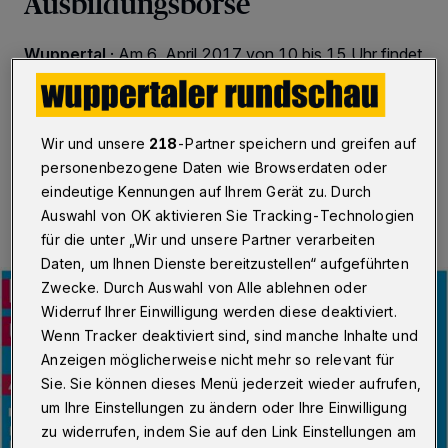
Ausbildungsbörse
Wuppertal
·
Am 6. April 2017 von 10 bis 15 Uhr findet
im Berufsinformationszentrum (BIZ) der Agentur für
Arbeit die Ausbildungsbörse des Handwerks statt.
Wir und unsere
218
-Partner speichern und greifen auf
personenbezogene Daten wie Browserdaten oder
27.03.2017 , 10:06 Uhr
Eine Minute Lesezeit
eindeutige Kennungen auf Ihrem Gerät zu. Durch
Auswahl von OK aktivieren Sie Tracking-Technologien
für die unter „Wir und unsere Partner verarbeiten
Daten, um Ihnen Dienste bereitzustellen“ aufgeführten
Zwecke. Durch Auswahl von Alle ablehnen oder
Widerruf Ihrer Einwilligung werden diese deaktiviert.
Wenn Tracker deaktiviert sind, sind manche Inhalte und
Anzeigen möglicherweise nicht mehr so relevant für
Sie. Sie können dieses Menü jederzeit wieder aufrufen,
um Ihre Einstellungen zu ändern oder Ihre Einwilligung
zu widerrufen, indem Sie auf den Link Einstellungen am