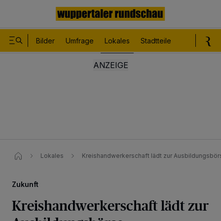
Bilder
Umfrage
Lokales
Stadtteile
Sport
Le
Lokales
Kreishandwerkerschaft lädt zur Ausbildungsbör
Zukunft
Kreishandwerkerschaft lädt zur