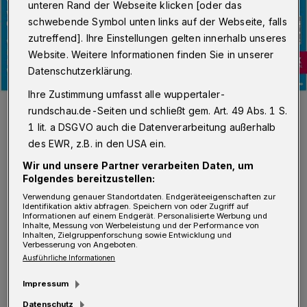
unteren Rand der Webseite klicken [oder das
schwebende Symbol unten links auf der Webseite, falls
zutreffend]. Ihre Einstellungen gelten innerhalb unseres
Website. Weitere Informationen finden Sie in unserer
Datenschutzerklärung.
Ihre Zustimmung umfasst alle wuppertaler-
Foto: Kreishandwerkerschaft
rundschau.de-Seiten und schließt gem. Art. 49 Abs. 1 S.
1 lit. a DSGVO auch die Datenverarbeitung außerhalb
des EWR, z.B. in den USA ein.
Wir und unsere Partner verarbeiten Daten, um
Folgendes bereitzustellen:
D
ie Agentur für Arbeit Solingen-
Verwendung genauer Standortdaten. Endgeräteeigenschaften zur
Identifikation aktiv abfragen. Speichern von oder Zugriff auf
Wuppertal und die
Informationen auf einem Endgerät. Personalisierte Werbung und
Inhalte, Messung von Werbeleistung und der Performance von
Kreishandwerkerschaft Solingen-Wuppertal
Inhalten, Zielgruppenforschung sowie Entwicklung und
Verbesserung von Angeboten.
laden alle Schüler, die sich für eine
Ausführliche Informationen
Ausbildung im Handwerk interessieren, zur
Impressum
Handwerksbörse am Donnerstag, 6. April von
Datenschutz