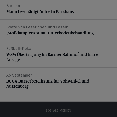
Barmen
Mann beschädigt Autos in Parkhaus
Mann beschädigt Autos in Parkhaus
Briefe von Leserinnen und Lesern
„Stoßdämpfertest mit Unterbodenbehandlung“
„Stoßdämpfertest mit Unterbodenbehandlung“
Fußball-Pokal
WSV: Übertragung im Barmer Bahnhof und klare Ansage
WSV: Übertragung im Barmer Bahnhof und klare
Ansage
Ab September
BUGA-Bürgerbeteiligung für Vohwinkel und Nützenberg
BUGA-Bürgerbeteiligung für Vohwinkel und
Nützenberg
SOZIALE MEDIEN