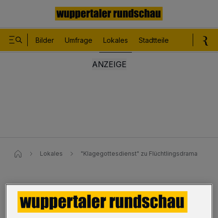
Bilder
Umfrage
Lokales
Stadtteile
Sport
Le
Lokales
"Klagegottesdienst" zu Flüchtlingsdrama
"Klagegottesdienst" zu
Flüchtlingsdrama