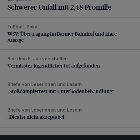
Schwerer Unfall mit 2,48 Promille
Fußball-Pokal
WSV: Übertragung im Barmer Bahnhof und klare Ansage
WSV: Übertragung im Barmer Bahnhof und klare
Ansage
Seit dem 8. Juli verschollen
Vermisster Jugendlicher tot aufgefunden
Vermisster Jugendlicher tot aufgefunden
Briefe von Leserinnen und Lesern
„Stoßdämpfertest mit Unterbodenbehandlung“
„Stoßdämpfertest mit Unterbodenbehandlung“
Briefe von Leserinnen und Lesern
„Dies ist nicht akzeptabel“
„Dies ist nicht akzeptabel“