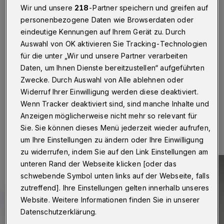
Wir und unsere
218
-Partner speichern und greifen auf
Die tödlichen Flüchtlingsdramen im Mittelmeer
personenbezogene Daten wie Browserdaten oder
erschüttern Europa. Deshalb gestaltet Manfred
eindeutige Kennungen auf Ihrem Gerät zu. Durch
Rekowski, Präses der evangelischen Kirche im
Auswahl von OK aktivieren Sie Tracking-Technologien
Rheinland, am Samstag (25. April 2015) den
für die unter „Wir und unsere Partner verarbeiten
Minutengottesdienst in der City-Kirche Elberfeld
(Kirchplatz 2) als "Klagegottesdienst".
Daten, um Ihnen Dienste bereitzustellen“ aufgeführten
Zwecke. Durch Auswahl von Alle ablehnen oder
Widerruf Ihrer Einwilligung werden diese deaktiviert.
Wenn Tracker deaktiviert sind, sind manche Inhalte und
23.04.2015 , 10:29 Uhr
Eine Minute Lesezeit
Anzeigen möglicherweise nicht mehr so relevant für
Sie. Sie können dieses Menü jederzeit wieder aufrufen,
um Ihre Einstellungen zu ändern oder Ihre Einwilligung
zu widerrufen, indem Sie auf den Link Einstellungen am
unteren Rand der Webseite klicken [oder das
schwebende Symbol unten links auf der Webseite, falls
zutreffend]. Ihre Einstellungen gelten innerhalb unseres
Website. Weitere Informationen finden Sie in unserer
Datenschutzerklärung.