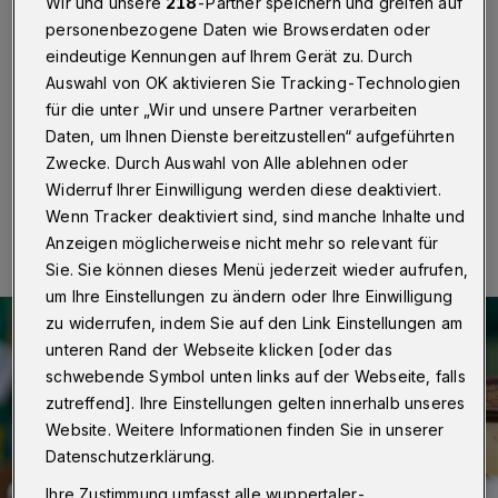
Pauluskirche
Wir und unsere
218
-Partner speichern und greifen auf
personenbezogene Daten wie Browserdaten oder
eindeutige Kennungen auf Ihrem Gerät zu. Durch
Wuppertal
·
Am 14. März findet in der Pauluskirche in
Wuppertal-Unterbarmen wieder ein
Auswahl von OK aktivieren Sie Tracking-Technologien
Kindersachenflohmarkt statt.
für die unter „Wir und unsere Partner verarbeiten
Daten, um Ihnen Dienste bereitzustellen“ aufgeführten
Zwecke. Durch Auswahl von Alle ablehnen oder
Widerruf Ihrer Einwilligung werden diese deaktiviert.
13.02.2020 , 09:46 Uhr
Eine Minute Lesezeit
Wenn Tracker deaktiviert sind, sind manche Inhalte und
Anzeigen möglicherweise nicht mehr so relevant für
Sie. Sie können dieses Menü jederzeit wieder aufrufen,
um Ihre Einstellungen zu ändern oder Ihre Einwilligung
zu widerrufen, indem Sie auf den Link Einstellungen am
unteren Rand der Webseite klicken [oder das
schwebende Symbol unten links auf der Webseite, falls
zutreffend]. Ihre Einstellungen gelten innerhalb unseres
Website. Weitere Informationen finden Sie in unserer
Datenschutzerklärung.
Ihre Zustimmung umfasst alle wuppertaler-