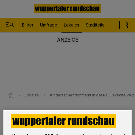
Bilder
Umfrage
Lokales
Stadtteile
Sport
Le
Lokales
Kindersachenflohmarkt in der Pauluskirche Wup
Unterbarmen
Kindersachenflohmarkt in der