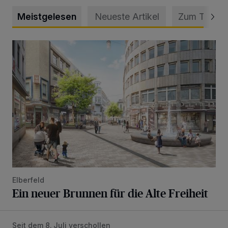
Meistgelesen
Neueste Artikel
Zum Thema
Ein neuer Brunnen für die Alte Freiheit
Elberfeld
Ein neuer Brunnen für die Alte Freiheit
Seit dem 8. Juli verschollen
Vermisster Jugendlicher tot aufgefunden