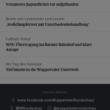
Vermisster Jugendlicher tot aufgefunden
Briefe von Leserinnen und Lesern
„Stoßdämpfertest mit Unterbodenbehandlung“
„Stoßdämpfertest mit Unterbodenbehandlung“
Fußball-Pokal
WSV: Übertragung im Barmer Bahnhof und klare Ansage
WSV: Übertragung im Barmer Bahnhof und klare
Ansage
Am Tag des Geotops
Tief hinein in die Wuppertaler Unterwelt
Tief hinein in die Wuppertaler Unterwelt
SOZIALE MEDIEN
www.facebook.com/WuppertalerRundschau/
@WRundschau
@wuppertalerrundschau