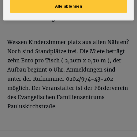
Alle ablehnen
Cafeteria belegte Brötchen, Tee, Kaffee und
andere Getränke geben.
Wessen Kinderzimmer platz aus allen Nähten?
Noch sind Standplätze frei. Die Miete beträgt
zehn Euro pro Tisch ( 2,20m x 0,70 m ), der
Aufbau beginnt 9 Uhr. Anmeldungen sind
unter der Rufnummer 0202/974-43-202
möglich. Der Veranstalter ist der Förderverein
des Evangelischen Familienzentrums
Pauluskirchstraße.