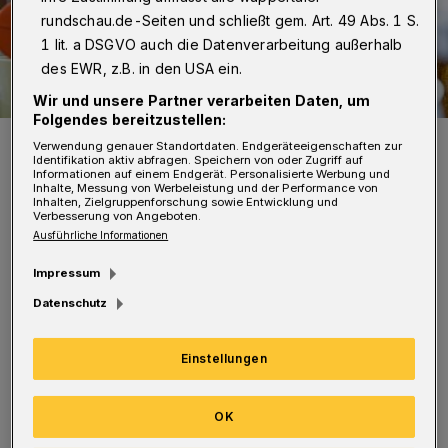
rundschau.de-Seiten und schließt gem. Art. 49 Abs. 1 S.
1 lit. a DSGVO auch die Datenverarbeitung außerhalb
des EWR, z.B. in den USA ein.
Wir und unsere Partner verarbeiten Daten, um
Folgendes bereitzustellen:
So manches Schätzchen wartet auf dem Kindersachenflohmarkt auf
Verwendung genauer Standortdaten. Endgeräteeigenschaften zur
einen neuen Besitzer.
Identifikation aktiv abfragen. Speichern von oder Zugriff auf
Informationen auf einem Endgerät. Personalisierte Werbung und
Foto: Wuppertaler Rundschau/Max Höllwarth
Inhalte, Messung von Werbeleistung und der Performance von
Inhalten, Zielgruppenforschung sowie Entwicklung und
Verbesserung von Angeboten.
Ausführliche Informationen
Impressum
A
m Samstag, 14. März, findet von 10 bis 13
Datenschutz
Uhr wieder ein Kindersachenflohmarkt
Einstellungen
in der Pauluskirche an der Pauluskirchstraße
8 in Unterbarmen statt.
OK
Neben vielen Schnäppchen wird es in der