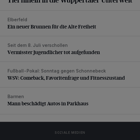
Elberfeld
Ein neuer Brunnen für die Alte Freiheit
Ein neuer Brunnen für die Alte Freiheit
Seit dem 8. Juli verschollen
Vermisster Jugendlicher tot aufgefunden
Vermisster Jugendlicher tot aufgefunden
Fußball-Pokal: Sonntag gegen Schonnebeck
WSV: Comeback, Favoritenfrage und Fitnesszustand
WSV: Comeback, Favoritenfrage und Fitnesszustand
Barmen
Mann beschädigt Autos in Parkhaus
Mann beschädigt Autos in Parkhaus
SOZIALE MEDIEN