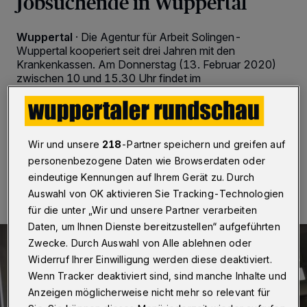
Jobsuchende in Wuppertal
Wuppertal
·
Die Agentur für Arbeit Solingen-
Wuppertal kooperiert seit drei Jahren mit den
Krankenkassen. Am Donnerstag (13. Februar 2020)
zwischen 10 und 15.30 Uhr findet im
Berufsinformationszentrum (BiZ) die Messe
„Gesundheitsförderung bei Arbeitslosen“ statt.
Wir und unsere
218
-Partner speichern und greifen auf
personenbezogene Daten wie Browserdaten oder
12.02.2020 , 21:48 Uhr
2 Minuten Lesezeit
eindeutige Kennungen auf Ihrem Gerät zu. Durch
Auswahl von OK aktivieren Sie Tracking-Technologien
für die unter „Wir und unsere Partner verarbeiten
Daten, um Ihnen Dienste bereitzustellen“ aufgeführten
Zwecke. Durch Auswahl von Alle ablehnen oder
Widerruf Ihrer Einwilligung werden diese deaktiviert.
Wenn Tracker deaktiviert sind, sind manche Inhalte und
Anzeigen möglicherweise nicht mehr so relevant für