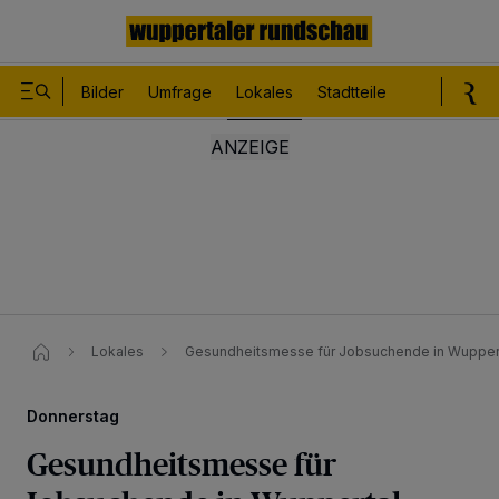
Bilder
Umfrage
Lokales
Stadtteile
Sport
Le
Lokales
Gesundheitsmesse für Jobsuchende in Wupper
Donnerstag
Gesundheitsmesse für