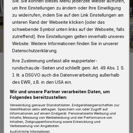
Sie. Sie können dieses Menü jederzeit wieder aufrufen,
um Ihre Einstellungen zu ändern oder Ihre Einwilligung
zu widerrufen, indem Sie auf den Link Einstellungen am
unteren Rand der Webseite klicken [oder das
schwebende Symbol unten links auf der Webseite, falls
zutreffend]. Ihre Einstellungen gelten innerhalb unseres
Website. Weitere Informationen finden Sie in unserer
Datenschutzerklärung.
Symbolfoto.
Ihre Zustimmung umfasst alle wuppertaler-
Foto: Agentur für Arbeit
rundschau.de-Seiten und schließt gem. Art. 49 Abs. 1 S.
1 lit. a DSGVO auch die Datenverarbeitung außerhalb
des EWR, z.B. in den USA ein.
Wir und unsere Partner verarbeiten Daten, um
Folgendes bereitzustellen:
M
artin Klebe, Vorsitzender der
Verwendung genauer Standortdaten. Endgeräteeigenschaften zur
Identifikation aktiv abfragen. Speichern von oder Zugriff auf
Geschäftsführung der Agentur für
Informationen auf einem Endgerät. Personalisierte Werbung und
Inhalte, Messung von Werbeleistung und der Performance von
Arbeit Solingen-Wuppertal: „Anhaltende
Inhalten, Zielgruppenforschung sowie Entwicklung und
Verbesserung von Angeboten.
Arbeitslosigkeit bedeutet für viele Betroffene
Ausführliche Informationen