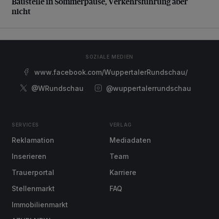
Baustelle in Sommerpause, Verkehrsführung aber
nicht
SOZIALE MEDIEN
www.facebook.com/WuppertalerRundschau/
@WRundschau
@wuppertalerrundschau
SERVICES
VERLAG
Reklamation
Mediadaten
Inserieren
Team
Trauerportal
Karriere
Stellenmarkt
FAQ
Immobilienmarkt