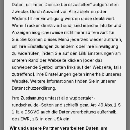
Daten, um Ihnen Dienste bereitzustellen“ aufgeführten
Wuppertal
·
Rekordtemperaturen und viel Niederschlag
Zwecke. Durch Auswahl von Alle ablehnen oder
— das war der Juli 2015 in Wuppertal. Nach Angaben
Widerruf Ihrer Einwilligung werden diese deaktiviert.
des Wupperverbandes regnete es an der Messstelle im
Wenn Tracker deaktiviert sind, sind manche Inhalte und
Klärwerk Buchenhofen mit 117 Litern pro Quadratmeter
Anzeigen möglicherweise nicht mehr so relevant für
etwa 16 Liter mehr als im Durchschnitt.
Sie. Sie können dieses Menü jederzeit wieder aufrufen,
um Ihre Einstellungen zu ändern oder Ihre Einwilligung
zu widerrufen, indem Sie auf den Link Einstellungen am
24.08.2015 , 22:31 Uhr
Eine Minute Lesezeit
unteren Rand der Webseite klicken [oder das
schwebende Symbol unten links auf der Webseite, falls
zutreffend]. Ihre Einstellungen gelten innerhalb unseres
Website. Weitere Informationen finden Sie in unserer
Datenschutzerklärung.
Ihre Zustimmung umfasst alle wuppertaler-
rundschau.de-Seiten und schließt gem. Art. 49 Abs. 1 S.
In Sachen Temperaturen wurden Anfang des
1 lit. a DSGVO auch die Datenverarbeitung außerhalb
des EWR, z.B. in den USA ein.
Monats Spitzenwerte erreicht. Vom 2. bis zum
Wir und unsere Partner verarbeiten Daten, um
4. Juli kletterte das Thermometer deutlich