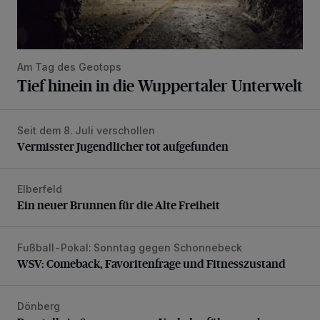
Am Tag des Geotops
Tief hinein in die Wuppertaler Unterwelt
Seit dem 8. Juli verschollen
Vermisster Jugendlicher tot aufgefunden
Vermisster Jugendlicher tot aufgefunden
Elberfeld
Ein neuer Brunnen für die Alte Freiheit
Ein neuer Brunnen für die Alte Freiheit
Fußball-Pokal: Sonntag gegen Schonnebeck
WSV: Comeback, Favoritenfrage und Fitnesszustand
WSV: Comeback, Favoritenfrage und Fitnesszustand
Dönberg
Baustelle in Sommerpause, Verkehrsführung aber nicht