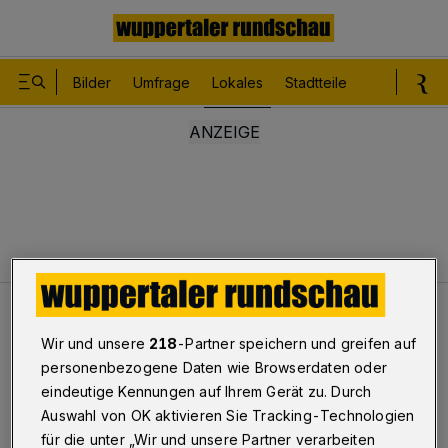
Bilder
Umfrage
Lokales
Stadtteile
Sport
Le
Lokales
Juli in Wuppertal: Hitze und Regen
Wir und unsere
218
-Partner speichern und greifen auf
personenbezogene Daten wie Browserdaten oder
Juli in Wuppertal: Hitze und
eindeutige Kennungen auf Ihrem Gerät zu. Durch
Auswahl von OK aktivieren Sie Tracking-Technologien
Regen
für die unter „Wir und unsere Partner verarbeiten