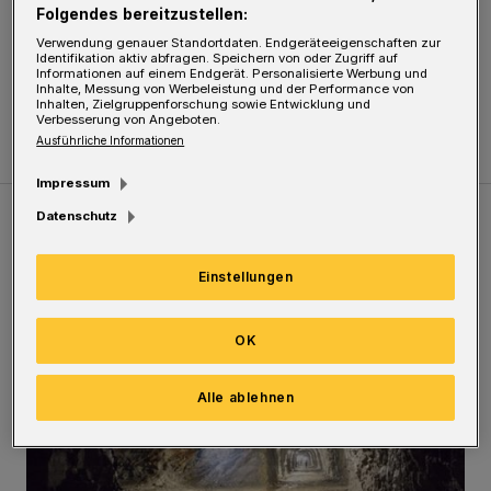
Folgendes bereitzustellen:
über die 30-Grad-Marke. Am 2. Juli wurden in
Verwendung genauer Standortdaten. Endgeräteeigenschaften zur
Identifikation aktiv abfragen. Speichern von oder Zugriff auf
Barmen 37 Grad Celsius gemessen. Das galt
Informationen auf einem Endgerät. Personalisierte Werbung und
Inhalte, Messung von Werbeleistung und der Performance von
auch für den 4. Juli.
Inhalten, Zielgruppenforschung sowie Entwicklung und
Verbesserung von Angeboten.
Ausführliche Informationen
Impressum
Datenschutz
Meistgelesen
Neueste Artikel
Zum Thema
Einstellungen
Tief hinein in die Wuppertaler Unterwelt
OK
Alle ablehnen