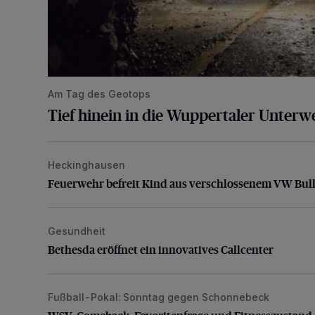
Am Tag des Geotops
Tief hinein in die Wuppertaler Unterwe
Heckinghausen
Feuerwehr befreit Kind aus verschlossenem VW Bulli
Feuerwehr befreit Kind aus verschlossenem VW Bull
Gesundheit
Bethesda eröffnet ein innovatives Callcenter
Bethesda eröffnet ein innovatives Callcenter
Fußball-Pokal: Sonntag gegen Schonnebeck
WSV: Comeback, Favoritenfrage und Fitnesszustan