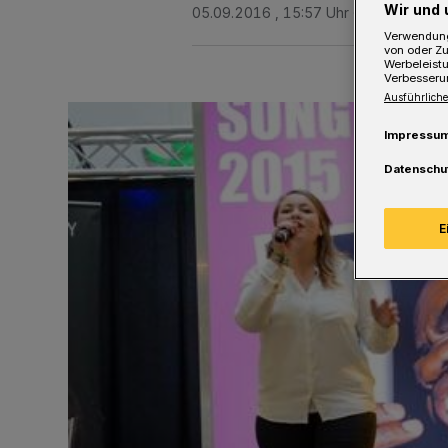
Wir und 
05.09.2016 , 15:57 Uhr
Eine Minute 
Verwendung
von oder Zu
Werbeleist
Verbesseru
Ausführliche
Impressu
Datenschu
E