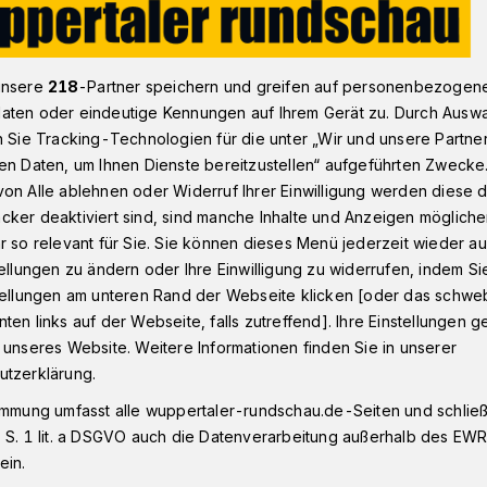
unsere
218
-Partner speichern und greifen auf personenbezogen
die Battles
aten oder eindeutige Kennungen auf Ihrem Gerät zu. Durch Ausw
n Sie Tracking-Technologien für die unter „Wir und unsere Partne
en Daten, um Ihnen Dienste bereitzustellen“ aufgeführten Zwecke
tember, 13 Uhr
on Alle ablehnen oder Widerruf Ihrer Einwilligung werden diese de
in die Battles
cker deaktiviert sind, sind manche Inhalte und Anzeigen möglich
r so relevant für Sie. Sie können dieses Menü jederzeit wieder au
tellungen zu ändern oder Ihre Einwilligung zu widerrufen, indem Si
stellungen am unteren Rand der Webseite klicken [oder das schw
s, Zlata, Ferdinando, Sebastian, Mark,
ten links auf der Webseite, falls zutreffend]. Ihre Einstellungen g
einsam? Ganz einfach: Diese zehn jungen
 unseres Website. Weitere Informationen finden Sie in unserer
ben sich beim Vorausscheid des
utzerklärung.
 für die Battles qualifiziert.
immung umfasst alle wuppertaler-rundschau.de-Seiten und schließt
 S. 1 lit. a DSGVO auch die Datenverarbeitung außerhalb des EWR, 
ein.