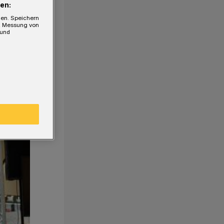
en:
gen. Speichern
e, Messung von
 und