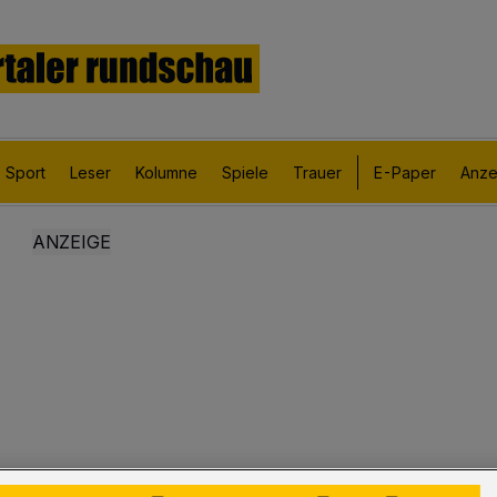
Sport
Leser
Kolumne
Spiele
Trauer
E-Paper
Anze