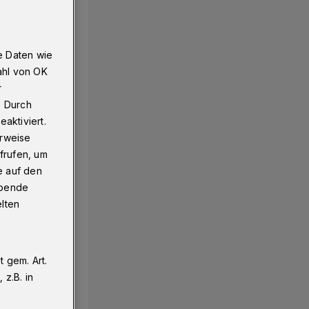
e Daten wie
ahl von OK
r
. Durch
aktiviert.
erweise
frufen, um
e auf den
ebende
elten
 gem. Art.
z.B. in