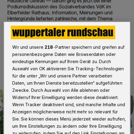
Häusliche Gewalt — darum ging es jetzt bei einer
Podiumsdiskussion des Sozialverbandes VdK im
Elberfelder Rathaus. Information, Meinungen und
Hintergründe lieferten zahlreiche, mit dem Thema
beruflich vertraute Experten.
Wir und unsere
218
-Partner speichern und greifen auf
01.07.2015 , 15:03 Uhr
2 Minuten Lesezeit
personenbezogene Daten wie Browserdaten oder
eindeutige Kennungen auf Ihrem Gerät zu. Durch
Auswahl von OK aktivieren Sie Tracking-Technologien
für die unter „Wir und unsere Partner verarbeiten
Daten, um Ihnen Dienste bereitzustellen“ aufgeführten
Zwecke. Durch Auswahl von Alle ablehnen oder
Widerruf Ihrer Einwilligung werden diese deaktiviert.
Wenn Tracker deaktiviert sind, sind manche Inhalte und
Anzeigen möglicherweise nicht mehr so relevant für
Sie. Sie können dieses Menü jederzeit wieder aufrufen,
um Ihre Einstellungen zu ändern oder Ihre Einwilligung
zu widerrufen, indem Sie auf den Link Einstellungen am