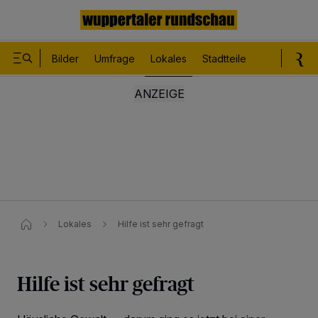
Bilder
Umfrage
Lokales
Stadtteile
Sport
Le
Lokales
Hilfe ist sehr gefragt
Hilfe ist sehr gefragt