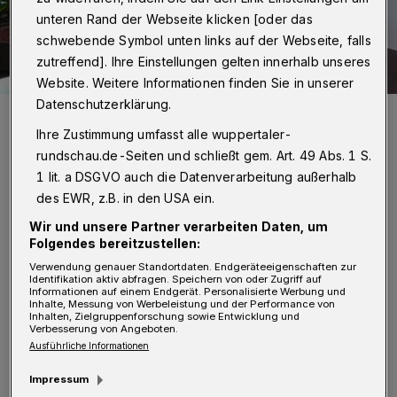
unteren Rand der Webseite klicken [oder das
schwebende Symbol unten links auf der Webseite, falls
zutreffend]. Ihre Einstellungen gelten innerhalb unseres
Website. Weitere Informationen finden Sie in unserer
Datenschutzerklärung.
Viel Sachverstand beim Thema "Gemeinsam gegen häusliche
Gewalt (v.l.n.r.): Martin Kölling (LVR), Carola Hartung (Frauenhaus),
Ihre Zustimmung umfasst alle wuppertaler-
Haldis Hünting-Kiefer (Weißer Ring), Axel Wiehager (Polizei),
Manuela Anacker (VdK), Detlef Kerber (Sozialgericht Düsseldorf),
rundschau.de-Seiten und schließt gem. Art. 49 Abs. 1 S.
Georgina Manfredi (Migrationsberaterin) sowie Heike Herrig und
1 lit. a DSGVO auch die Datenverarbeitung außerhalb
Berthold Gottschalk (VdK).
des EWR, z.B. in den USA ein.
Foto: VdK
Wir und unsere Partner verarbeiten Daten, um
Folgendes bereitzustellen:
Verwendung genauer Standortdaten. Endgeräteeigenschaften zur
Identifikation aktiv abfragen. Speichern von oder Zugriff auf
Informationen auf einem Endgerät. Personalisierte Werbung und
L
Inhalte, Messung von Werbeleistung und der Performance von
ähmende Bedrückung machte sich breit,
Inhalten, Zielgruppenforschung sowie Entwicklung und
Verbesserung von Angeboten.
als eine betroffene Muslima ihren
Ausführliche Informationen
Leidensweg beschrieb. So schilderte die Frau,
Impressum
dass sie gegen ihren Willen auf drängen ihrer