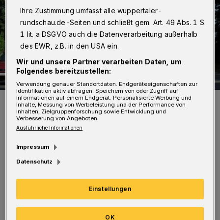
Ihre Zustimmung umfasst alle wuppertaler-
rundschau.de-Seiten und schließt gem. Art. 49 Abs. 1 S.
1 lit. a DSGVO auch die Datenverarbeitung außerhalb
des EWR, z.B. in den USA ein.
Wir und unsere Partner verarbeiten Daten, um
Folgendes bereitzustellen:
Verwendung genauer Standortdaten. Endgeräteeigenschaften zur
Identifikation aktiv abfragen. Speichern von oder Zugriff auf
Informationen auf einem Endgerät. Personalisierte Werbung und
Hier soll der Verkehr künftig auf mehreren Spuren rollen.
Inhalte, Messung von Werbeleistung und der Performance von
Foto: Jörn Koldehoff
Inhalten, Zielgruppenforschung sowie Entwicklung und
Verbesserung von Angeboten.
Ausführliche Informationen
Impressum
Datenschutz
Diese ist nunmehr erfolgt. Damit kann das
weitere Planungsverfahren zügig
Einstellungen
voranschreiten. Das Land erweist sich als
verlässlicher Partner Wuppertals. Mit der im
OK