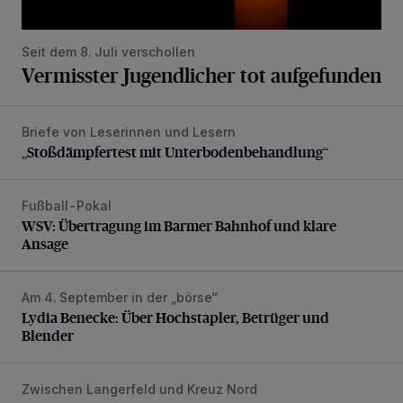
Seit dem 8. Juli verschollen
Vermisster Jugendlicher tot aufgefunden
Briefe von Leserinnen und Lesern
„Stoßdämpfertest mit Unterbodenbehandlung“
„Stoßdämpfertest mit Unterbodenbehandlung“
Fußball-Pokal
WSV: Übertragung im Barmer Bahnhof und klare Ansage
WSV: Übertragung im Barmer Bahnhof und klare
Ansage
Am 4. September in der „börse“
Lydia Benecke: Über Hochstapler, Betrüger und Blender
Lydia Benecke: Über Hochstapler, Betrüger und
Blender
Zwischen Langerfeld und Kreuz Nord
Nächtliche Arbeiten und Sperrung auf der A46