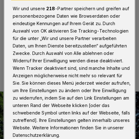
Wuppertal / Düsseldorf
·
Die bergischen SPD-
Landtagsabgeordeten Bell, Bialas und Neumann: "Mit
Wir und unsere
218
-Partner speichern und greifen auf
dieser Einstufung ist der wesentliche Meilenstein auf
personenbezogene Daten wie Browserdaten oder
dem Weg zur Realisierung der L419 gesetzt. Auf der
eindeutige Kennungen auf Ihrem Gerät zu. Durch
letzten Liste von 2011 fehlte aufgrund des laufenden
Auswahl von OK aktivieren Sie Tracking-Technologien
Vorentwurfes noch eine abschließende Beurteilung der
Prioritätsstufe.
für die unter „Wir und unsere Partner verarbeiten
Daten, um Ihnen Dienste bereitzustellen“ aufgeführten
Zwecke. Durch Auswahl von Alle ablehnen oder
Widerruf Ihrer Einwilligung werden diese deaktiviert.
17.07.2015 , 10:52 Uhr
Eine Minute Lesezeit
Wenn Tracker deaktiviert sind, sind manche Inhalte und
Anzeigen möglicherweise nicht mehr so relevant für
Sie. Sie können dieses Menü jederzeit wieder aufrufen,
um Ihre Einstellungen zu ändern oder Ihre Einwilligung
zu widerrufen, indem Sie auf den Link Einstellungen am
unteren Rand der Webseite klicken [oder das
schwebende Symbol unten links auf der Webseite, falls
zutreffend]. Ihre Einstellungen gelten innerhalb unseres
Website. Weitere Informationen finden Sie in unserer
Datenschutzerklärung.