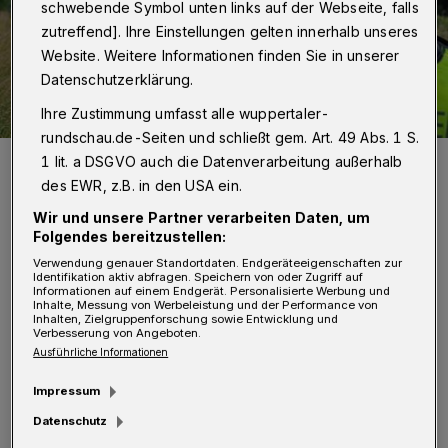
schwebende Symbol unten links auf der Webseite, falls
zutreffend]. Ihre Einstellungen gelten innerhalb unseres
Website. Weitere Informationen finden Sie in unserer
Datenschutzerklärung.
Ihre Zustimmung umfasst alle wuppertaler-
rundschau.de-Seiten und schließt gem. Art. 49 Abs. 1 S.
Die Grünen regen an, eine Seite der L 74 möglicherweise für den
1 lit. a DSGVO auch die Datenverarbeitung außerhalb
Radverkehr zu nutzen. Momentan sind sie Autos (hier eine
des EWR, z.B. in den USA ein.
Verkehrskontrolle der Polizei) vorbehalten.
Foto: Christoph Petersen
Wir und unsere Partner verarbeiten Daten, um
Folgendes bereitzustellen:
Verwendung genauer Standortdaten. Endgeräteeigenschaften zur
Identifikation aktiv abfragen. Speichern von oder Zugriff auf
Informationen auf einem Endgerät. Personalisierte Werbung und
Inhalte, Messung von Werbeleistung und der Performance von
Inhalten, Zielgruppenforschung sowie Entwicklung und
Verbesserung von Angeboten.
„Im Sommer 2022 wurden mehrere
Ausführliche Informationen
Streckenabschnitte der Kfz-Fahrbahnen der L
Impressum
74 zwischen Kohlfurth und Müngsten saniert.
Datenschutz
Leider wurde dabei der parallel laufende Geh-