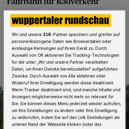
Fahrbahn für Radverkehr
Wuppertal
·
Die Wuppertaler Grünen regen
Verbesserungen für den Radweg entlang der L 74 an.
Das Thema steht am Dienstag (6. Dezember 2022)
auf der Tagesordnung des Verkehrsausschusses.
Wir und unsere
218
-Partner speichern und greifen auf
personenbezogene Daten wie Browserdaten oder
eindeutige Kennungen auf Ihrem Gerät zu. Durch
Auswahl von OK aktivieren Sie Tracking-Technologien
06.12.2022 , 07:30 Uhr
Eine Minute Lesezeit
für die unter „Wir und unsere Partner verarbeiten
Daten, um Ihnen Dienste bereitzustellen“ aufgeführten
Zwecke. Durch Auswahl von Alle ablehnen oder
Widerruf Ihrer Einwilligung werden diese deaktiviert.
Wenn Tracker deaktiviert sind, sind manche Inhalte und
Anzeigen möglicherweise nicht mehr so relevant für
Sie. Sie können dieses Menü jederzeit wieder aufrufen,
um Ihre Einstellungen zu ändern oder Ihre Einwilligung
zu widerrufen, indem Sie auf den Link Einstellungen am
unteren Rand der Webseite klicken [oder das