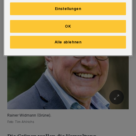
und Radweg nicht gleich mit saniert“,
Einstellungen
bedauert Ausschussmitglied Rainer Widmann
(Grüne).
OK
Alle ablehnen
Rainer Widmann (Grüne).
Foto: Tim Ahlrichs