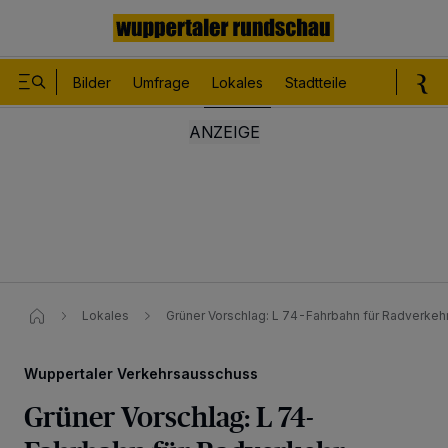
Bilder
Umfrage
Lokales
Stadtteile
Sport
Le
Lokales
Grüner Vorschlag: L 74-Fahrbahn für Radverkehr
Wuppertaler Verkehrsausschuss
Grüner Vorschlag: L 74-