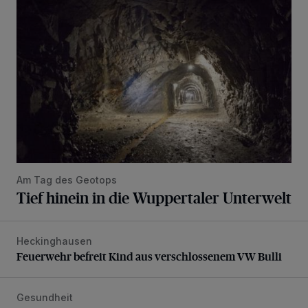
Am Tag des Geotops
Tief hinein in die Wuppertaler Unterwelt
Heckinghausen
Feuerwehr befreit Kind aus verschlossenem VW Bulli
Feuerwehr befreit Kind aus verschlossenem VW Bulli
Gesundheit
Bethesda eröffnet ein innovatives Callcenter