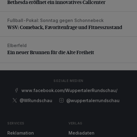
Bethesda eröffnet ein innovatives Callcenter
Fußball-Pokal: Sonntag gegen Schonnebeck
WSV: Comeback, Favoritenfrage und Fitnesszustand
WSV: Comeback, Favoritenfrage und Fitnesszustand
Elberfeld
Ein neuer Brunnen für die Alte Freiheit
Ein neuer Brunnen für die Alte Freiheit
SOZIALE MEDIEN
www.facebook.com/WuppertalerRundschau/
@WRundschau
@wuppertalerrundschau
SERVICES
VERLAG
Reklamation
Mediadaten