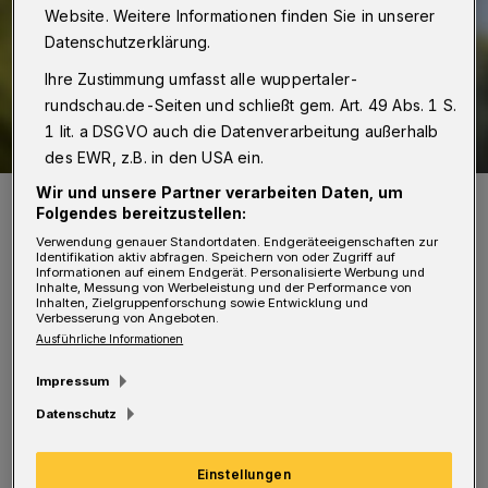
Website. Weitere Informationen finden Sie in unserer
Datenschutzerklärung.
Ihre Zustimmung umfasst alle wuppertaler-
rundschau.de-Seiten und schließt gem. Art. 49 Abs. 1 S.
1 lit. a DSGVO auch die Datenverarbeitung außerhalb
des EWR, z.B. in den USA ein.
Wir und unsere Partner verarbeiten Daten, um
Gregor Ahlmann.
Folgendes bereitzustellen:
Foto: Wolf Sondermann
Verwendung genauer Standortdaten. Endgeräteeigenschaften zur
Identifikation aktiv abfragen. Speichern von oder Zugriff auf
Informationen auf einem Endgerät. Personalisierte Werbung und
Inhalte, Messung von Werbeleistung und der Performance von
Inhalten, Zielgruppenforschung sowie Entwicklung und
Verbesserung von Angeboten.
W
Ausführliche Informationen
uppertals ehemaliger Stadtdirektor
Impressum
(68, CDU) war bekanntlich Ende
Datenschutz
Oktober 2022 in Pension gegangen und könnte
jetzt ein Comeback auf Parteiebene starten.
Einstellungen