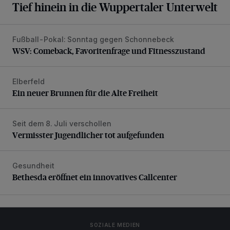
Tief hinein in die Wuppertaler Unterwelt
Fußball-Pokal: Sonntag gegen Schonnebeck
WSV: Comeback, Favoritenfrage und Fitnesszustand
WSV: Comeback, Favoritenfrage und Fitnesszustand
Elberfeld
Ein neuer Brunnen für die Alte Freiheit
Ein neuer Brunnen für die Alte Freiheit
Seit dem 8. Juli verschollen
Vermisster Jugendlicher tot aufgefunden
Vermisster Jugendlicher tot aufgefunden
Gesundheit
Bethesda eröffnet ein innovatives Callcenter
Bethesda eröffnet ein innovatives Callcenter
SOZIALE MEDIEN