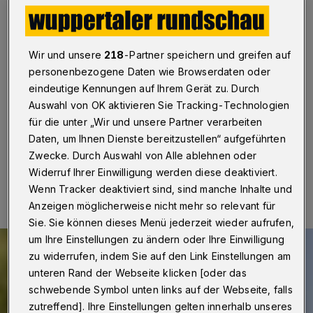
Vorsitz ab
Wuppertal
·
Der derzeitige CDU-Kreisvorsitzende
Gregor Ahlmann gibt sein Amt im kommenden Monat
Wir und unsere
218
-Partner speichern und greifen auf
ab. Das hat er am Dienstag (10. Oktober 2023)
personenbezogene Daten wie Browserdaten oder
angekündigt. Mit dem ehemaligen Stadtkämmerer
eindeutige Kennungen auf Ihrem Gerät zu. Durch
Johannes Slawig hat ein potenzieller Nachfolger seinen
Auswahl von OK aktivieren Sie Tracking-Technologien
Hut in den Ring geworfen.
für die unter „Wir und unsere Partner verarbeiten
Daten, um Ihnen Dienste bereitzustellen“ aufgeführten
Zwecke. Durch Auswahl von Alle ablehnen oder
10.10.2023 , 14:00 Uhr
Eine Minute Lesezeit
Widerruf Ihrer Einwilligung werden diese deaktiviert.
Wenn Tracker deaktiviert sind, sind manche Inhalte und
Anzeigen möglicherweise nicht mehr so relevant für
Sie. Sie können dieses Menü jederzeit wieder aufrufen,
um Ihre Einstellungen zu ändern oder Ihre Einwilligung
zu widerrufen, indem Sie auf den Link Einstellungen am
unteren Rand der Webseite klicken [oder das
schwebende Symbol unten links auf der Webseite, falls
zutreffend]. Ihre Einstellungen gelten innerhalb unseres