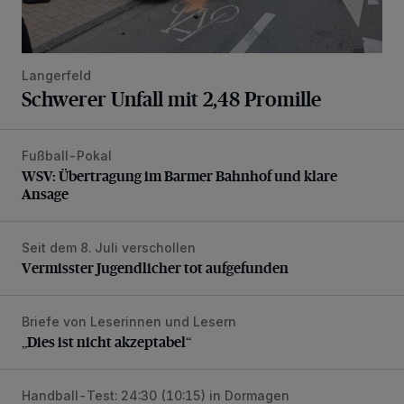
Langerfeld
Schwerer Unfall mit 2,48 Promille
Fußball-Pokal
WSV: Übertragung im Barmer Bahnhof und klare Ansage
WSV: Übertragung im Barmer Bahnhof und klare
Ansage
Seit dem 8. Juli verschollen
Vermisster Jugendlicher tot aufgefunden
Vermisster Jugendlicher tot aufgefunden
Briefe von Leserinnen und Lesern
„Dies ist nicht akzeptabel“
„Dies ist nicht akzeptabel“
Handball-Test: 24:30 (10:15) in Dormagen
BHC-Trainer Pütz nach Testspiel unzufrieden