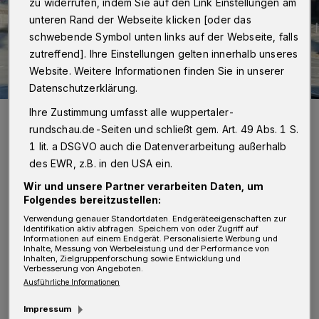
zu widerrufen, indem Sie auf den Link Einstellungen am
unteren Rand der Webseite klicken [oder das
schwebende Symbol unten links auf der Webseite, falls
zutreffend]. Ihre Einstellungen gelten innerhalb unseres
Website. Weitere Informationen finden Sie in unserer
Datenschutzerklärung.
Ihre Zustimmung umfasst alle wuppertaler-
Bus und Schwebebahn am Alten Markt in Barmen.
rundschau.de-Seiten und schließt gem. Art. 49 Abs. 1 S.
Foto: Achim Otto
1 lit. a DSGVO auch die Datenverarbeitung außerhalb
des EWR, z.B. in den USA ein.
Wir und unsere Partner verarbeiten Daten, um
Folgendes bereitzustellen:
T
icketpreis, Ausbau, Sicherheit,
Verwendung genauer Standortdaten. Endgeräteeigenschaften zur
Identifikation aktiv abfragen. Speichern von oder Zugriff auf
Informationen auf einem Endgerät. Personalisierte Werbung und
Barrierefreiheit, Hygiene und Komfort –
Inhalte, Messung von Werbeleistung und der Performance von
Inhalten, Zielgruppenforschung sowie Entwicklung und
es ist bereits eine Auswahl an Themen im
Verbesserung von Angeboten.
öffentlichen Nahverkehr vorbereitet, die von
Ausführliche Informationen
Passantinnen und Passanten ausgewählt, mit
Impressum