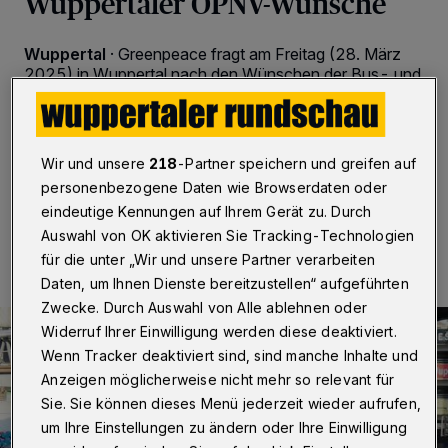
Wuppertaler ÖPNV-Wünsche
Wuppertal
·
Greenpeace fragt am Freitag (28. März
2025) in Wuppertal nach den Wünschen der Bus- und
Bahnkundinnen und -kunden für ein besseres Angebot
der öffentlichen Verkehrsmittel – von 16 bis 18 Uhr auf
dem Elberfelder Laurentiusplatz.
Wir und unsere
218
-Partner speichern und greifen auf
personenbezogene Daten wie Browserdaten oder
eindeutige Kennungen auf Ihrem Gerät zu. Durch
28.03.2025 , 08:00 Uhr
Eine Minute Lesezeit
Auswahl von OK aktivieren Sie Tracking-Technologien
für die unter „Wir und unsere Partner verarbeiten
Daten, um Ihnen Dienste bereitzustellen“ aufgeführten
Zwecke. Durch Auswahl von Alle ablehnen oder
Widerruf Ihrer Einwilligung werden diese deaktiviert.
Wenn Tracker deaktiviert sind, sind manche Inhalte und
Anzeigen möglicherweise nicht mehr so relevant für
Sie. Sie können dieses Menü jederzeit wieder aufrufen,
um Ihre Einstellungen zu ändern oder Ihre Einwilligung