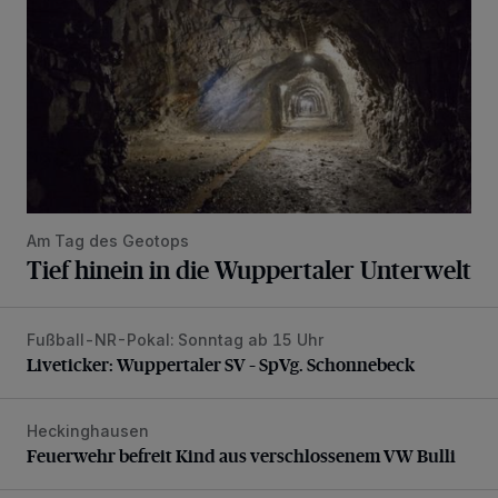
Am Tag des Geotops
Tief hinein in die Wuppertaler Unterwelt
Fußball-NR-Pokal: Sonntag ab 15 Uhr
Liveticker: Wuppertaler SV – SpVg. Schonnebeck
Liveticker: Wuppertaler SV – SpVg. Schonnebeck
Heckinghausen
Feuerwehr befreit Kind aus verschlossenem VW Bulli
Feuerwehr befreit Kind aus verschlossenem VW Bulli