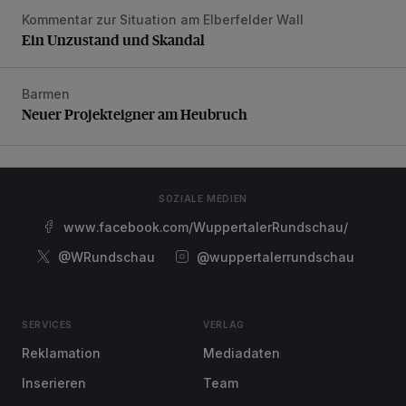
Kommentar zur Situation am Elberfelder Wall
Ein Unzustand und Skandal
Ein Unzustand und Skandal
Barmen
Neuer Projekteigner am Heubruch
Neuer Projekteigner am Heubruch
SOZIALE MEDIEN
www.facebook.com/WuppertalerRundschau/
@WRundschau
@wuppertalerrundschau
SERVICES
VERLAG
Reklamation
Mediadaten
Inserieren
Team