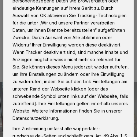
Friedenshort und die Tafel
personenbezogene Daten wie Browserdaten oder
eindeutige Kennungen auf Ihrem Gerät zu. Durch
Auswahl von OK aktivieren Sie Tracking-Technologien
Wuppertal
·
Der Soroptimist Club Wuppertal spendet
den Erlös des Benefizkonzertes „Sing, Song,
für die unter „Wir und unsere Partner verarbeiten
Soroptimist“ an zwei Wuppertaler Institutionen.
Daten, um Ihnen Dienste bereitzustellen“ aufgeführten
Zwecke. Durch Auswahl von Alle ablehnen oder
Widerruf Ihrer Einwilligung werden diese deaktiviert.
Wenn Tracker deaktiviert sind, sind manche Inhalte und
27.03.2025 , 09:00 Uhr
Eine Minute Lesezeit
Anzeigen möglicherweise nicht mehr so relevant für
Sie. Sie können dieses Menü jederzeit wieder aufrufen,
um Ihre Einstellungen zu ändern oder Ihre Einwilligung
zu widerrufen, indem Sie auf den Link Einstellungen am
unteren Rand der Webseite klicken [oder das
schwebende Symbol unten links auf der Webseite, falls
zutreffend]. Ihre Einstellungen gelten innerhalb unseres
Website. Weitere Informationen finden Sie in unserer
Datenschutzerklärung.
Ihre Zustimmung umfasst alle wuppertaler-
rundschau.de-Seiten und schließt gem. Art. 49 Abs. 1 S.