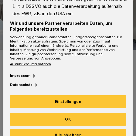
1 lit. a DSGVO auch die Datenverarbeitung außerhalb
des EWR, z.B. in den USA ein.
Wir und unsere Partner verarbeiten Daten, um
Folgendes bereitzustellen:
Verwendung genauer Standortdaten. Endgeräteeigenschaften zur
Identifikation aktiv abfragen. Speichern von oder Zugriff auf
Informationen auf einem Endgerät. Personalisierte Werbung und
Inhalte, Messung von Werbeleistung und der Performance von
Inhalten, Zielgruppenforschung sowie Entwicklung und
Stehend von li.: Barbara Steins (SI Club Wuppertal), Peter Vorsteher
Verbesserung von Angeboten.
(Wuppertaler Tafel), Andrea Schulz (Heimleitung Friedenshort),
Ausführliche Informationen
Doris Andernach-Schröder und Dr. Gabi Beckers (SI Club
Wuppertal). Sitzend von li.: Frau Maus und Frau Selbach vom
Heimbeirat Friedenshort.
Impressum
Foto: SI Club Wuppertal
Datenschutz
Einstellungen
Das Altenheim Friedenshort, das der Club seit
OK
einigen Jahren kontinuierlich mit dem Projekt
Alle ablehnen