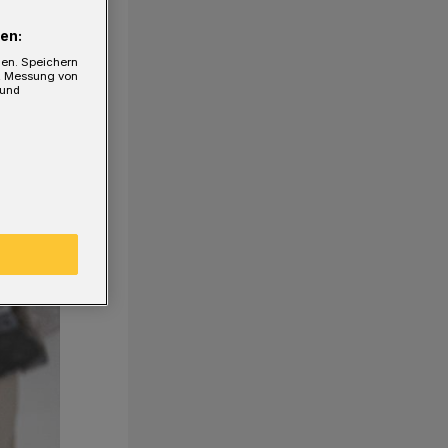
en:
gen. Speichern
e, Messung von
 und