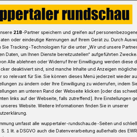
äuser in Wuppertal sind älter als 45 Jahre
unsere
218
-Partner speichern und greifen auf personenbezogen
aten oder eindeutige Kennungen auf Ihrem Gerät zu. Durch Ausw
n Sie Tracking-Technologien für die unter „Wir und unsere Partne
au-Turbo“
en Daten, um Ihnen Dienste bereitzustellen“ aufgeführten Zwecke
er in Wuppertal
on Alle ablehnen oder Widerruf Ihrer Einwilligung werden diese de
cker deaktiviert sind, sind manche Inhalte und Anzeigen möglich
s 45 Jahre
r so relevant für Sie. Sie können dieses Menü jederzeit wieder au
tellungen zu ändern oder Ihre Einwilligung zu widerrufen, indem Si
stellungen am unteren Rand der Webseite klicken [oder das schw
ten links auf der Webseite, falls zutreffend]. Ihre Einstellungen g
eton oder Holz: In Wuppertal gibt es rund
 unseres Website. Weitere Informationen finden Sie in unserer
.800 Wohnungen. Ein Großteil davon ist
utzerklärung.
men: Rund 43.000 der Gebäude wurden vor
immung umfasst alle wuppertaler-rundschau.de-Seiten und schließt
einer statistischen Auswertung zum
 S. 1 lit. a DSGVO auch die Datenverarbeitung außerhalb des EWR, 
das Pestel-Institut für die IG BAU