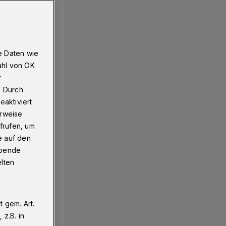
e Daten wie
ahl von OK
r
. Durch
aktiviert.
erweise
frufen, um
e auf den
ebende
elten
 gem. Art.
z.B. in