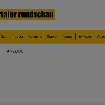
Sport
Leser
Kolumne
Spiele
Trauer
E-Paper
Anze