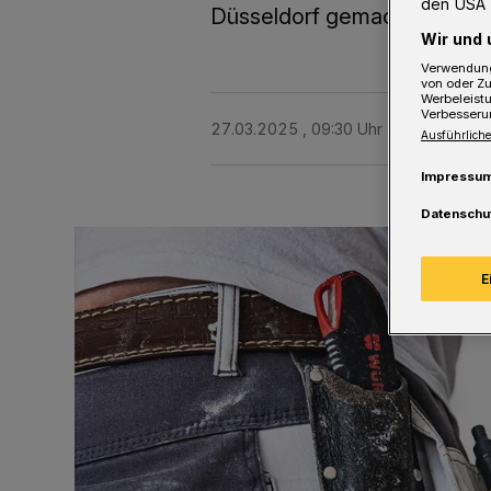
den USA 
Düsseldorf gemacht hat.
Wir und 
Verwendung
von oder Zu
Werbeleist
Verbesseru
27.03.2025 , 09:30 Uhr
3 Minuten Le
Ausführliche
Impressu
Datenschu
E