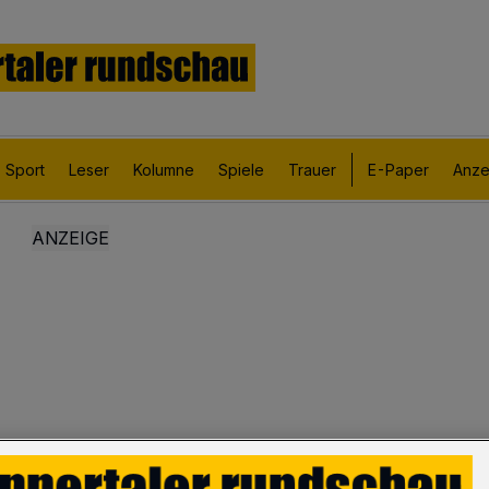
Sport
Leser
Kolumne
Spiele
Trauer
E-Paper
Anze