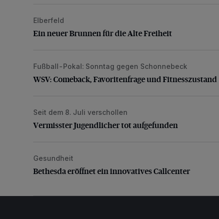
Elberfeld
Ein neuer Brunnen für die Alte Freiheit
Ein neuer Brunnen für die Alte Freiheit
Fußball-Pokal: Sonntag gegen Schonnebeck
WSV: Comeback, Favoritenfrage und Fitnesszustan
WSV: Comeback, Favoritenfrage und Fitnesszustand
Seit dem 8. Juli verschollen
Vermisster Jugendlicher tot aufgefunden
Vermisster Jugendlicher tot aufgefunden
Gesundheit
Bethesda eröffnet ein innovatives Callcenter
Bethesda eröffnet ein innovatives Callcenter