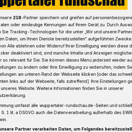
unsere
218
-Partner speichern und greifen auf personenbezogen
im Städtedreieck bringt fast 170.000 Euro
aten oder eindeutige Kennungen auf Ihrem Gerät zu. Durch Ausw
n Sie Tracking-Technologien für die unter „Wir und unsere Partne
en Daten, um Ihnen Dienste bereitzustellen“ aufgeführten Zwecke
on Alle ablehnen oder Widerruf Ihrer Einwilligung werden diese de
cker deaktiviert sind, sind manche Inhalte und Anzeigen möglich
im Städtedreieck
r so relevant für Sie. Sie können dieses Menü jederzeit wieder au
tellungen zu ändern oder Ihre Einwilligung zu widerrufen, indem Si
170.000 Euro
stellungen am unteren Rand der Webseite klicken [oder das schw
ten links auf der Webseite, falls zutreffend]. Ihre Einstellungen g
 unseres Website. Weitere Informationen finden Sie in unserer
utzerklärung.
en in diesem Jahr als Sternsingerinnen
immung umfasst alle wuppertaler-rundschau.de-Seiten und schließt
ppen in Wuppertal, Solingen und
 S. 1 lit. a DSGVO auch die Datenverarbeitung außerhalb des EWR, 
i sammelten sie unter dem Motto „Erhebt
ein.
 für Kinderrechte“ 167.819,71 Euro und
19,34 Euro). Sie unterstützen damit
unsere Partner verarbeiten Daten, um Folgendes bereitzustell