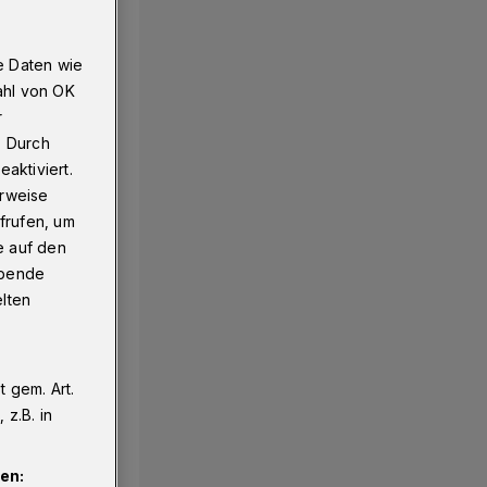
e Daten wie
ahl von OK
r
. Durch
aktiviert.
erweise
frufen, um
e auf den
ebende
elten
 gem. Art.
z.B. in
en: