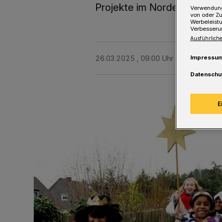
Projekte im Norden Kenias 
Verwendung
von oder Zu
Werbeleist
Verbesseru
Ausführliche
Impressu
26.03.2025 , 09:00 Uhr
Eine Minute 
Datenschu
E