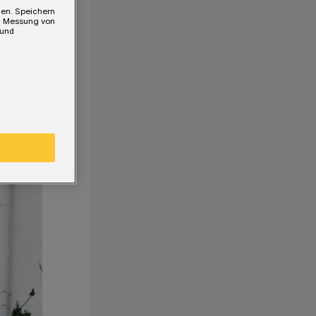
gen. Speichern
e, Messung von
 und