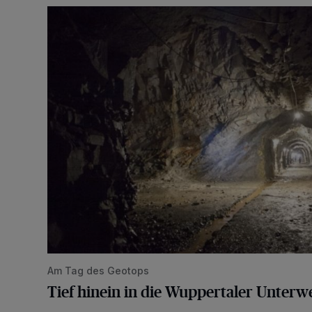
Tief hinein in die Wuppertaler Unterwelt
Am Tag des Geotops
Tief hinein in die Wuppertaler Unterwe