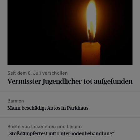
Seit dem 8. Juli verschollen
Vermisster Jugendlicher tot aufgefunden
Barmen
Mann beschädigt Autos in Parkhaus
Mann beschädigt Autos in Parkhaus
Briefe von Leserinnen und Lesern
„Stoßdämpfertest mit Unterbodenbehandlung“
„Stoßdämpfertest mit Unterbodenbehandlung“