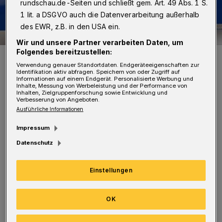
rundschau.de-Seiten und schließt gem. Art. 49 Abs. 1 S.
1 lit. a DSGVO auch die Datenverarbeitung außerhalb
des EWR, z.B. in den USA ein.
Wir und unsere Partner verarbeiten Daten, um
Folgendes bereitzustellen:
Symbolbild.
Verwendung genauer Standortdaten. Endgeräteeigenschaften zur
Foto: Polizei
Identifikation aktiv abfragen. Speichern von oder Zugriff auf
Informationen auf einem Endgerät. Personalisierte Werbung und
Inhalte, Messung von Werbeleistung und der Performance von
Inhalten, Zielgruppenforschung sowie Entwicklung und
Verbesserung von Angeboten.
Ausführliche Informationen
Eine 33-Jährige parkte ihr Auto zum Beladen
Impressum
am Straßenrand. Plötzlich rollte der Wagen
Datenschutz
den Berg hinab. Dabei touchierte die offen
Einstellungen
stehende Fahrertür den 4-jährigen Sohn der
Fahrerin, sodass er auf den Gehweg stürzte.
OK
Der Opel beschädigte zwei geparkte Autos
(BMW und Seat) und stieß gegen ein