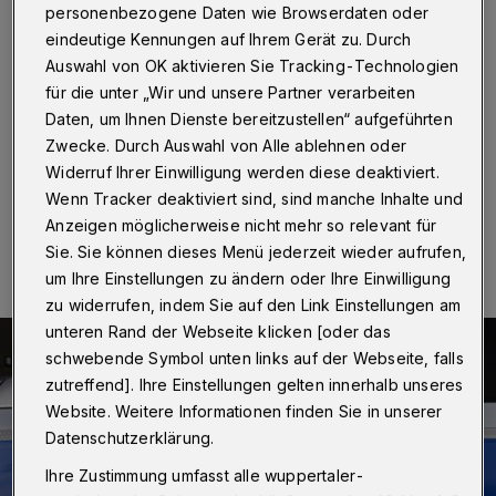
selbstständig
personenbezogene Daten wie Browserdaten oder
eindeutige Kennungen auf Ihrem Gerät zu. Durch
Wuppertal
·
Ein geparkter Opel kam am Dienstag (17.
Auswahl von OK aktivieren Sie Tracking-Technologien
Juli 2018) gegen 20.45 Uhr auf der Paradestraße in
für die unter „Wir und unsere Partner verarbeiten
Wuppertal ins Rollen und verletzte dabei ein 4-jähriges
Daten, um Ihnen Dienste bereitzustellen“ aufgeführten
Kind.
Zwecke. Durch Auswahl von Alle ablehnen oder
Widerruf Ihrer Einwilligung werden diese deaktiviert.
Wenn Tracker deaktiviert sind, sind manche Inhalte und
18.07.2018 , 09:41 Uhr
Eine Minute Lesezeit
Anzeigen möglicherweise nicht mehr so relevant für
Sie. Sie können dieses Menü jederzeit wieder aufrufen,
um Ihre Einstellungen zu ändern oder Ihre Einwilligung
zu widerrufen, indem Sie auf den Link Einstellungen am
unteren Rand der Webseite klicken [oder das
schwebende Symbol unten links auf der Webseite, falls
zutreffend]. Ihre Einstellungen gelten innerhalb unseres
Website. Weitere Informationen finden Sie in unserer
Datenschutzerklärung.
Ihre Zustimmung umfasst alle wuppertaler-