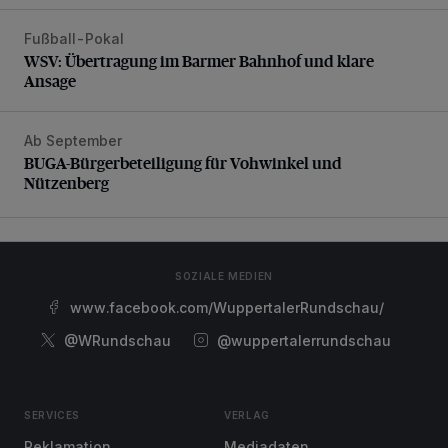
Fußball-Pokal
WSV: Übertragung im Barmer Bahnhof und klare Ansage
WSV: Übertragung im Barmer Bahnhof und klare
Ansage
Ab September
BUGA-Bürgerbeteiligung für Vohwinkel und Nützenberg
BUGA-Bürgerbeteiligung für Vohwinkel und
Nützenberg
SOZIALE MEDIEN
www.facebook.com/WuppertalerRundschau/
@WRundschau
@wuppertalerrundschau
SERVICES
VERLAG
Reklamation
Mediadaten