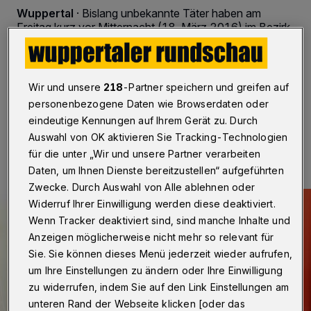
Wuppertal
·
Bislang unbekannte Täter haben am
Freitag kurz vor Mitternacht (18. März 2016) im Bezirk
Katernberg einen Geldautomaten der Wuppertaler
Sparkasse gesprengt. Sie erbeuteten eine bislang
unbekannte Summe.
Wir und unsere
218
-Partner speichern und greifen auf
personenbezogene Daten wie Browserdaten oder
eindeutige Kennungen auf Ihrem Gerät zu. Durch
18.03.2016 , 07:35 Uhr
Eine Minute Lesezeit
Auswahl von OK aktivieren Sie Tracking-Technologien
für die unter „Wir und unsere Partner verarbeiten
Daten, um Ihnen Dienste bereitzustellen“ aufgeführten
Zwecke. Durch Auswahl von Alle ablehnen oder
Widerruf Ihrer Einwilligung werden diese deaktiviert.
Wenn Tracker deaktiviert sind, sind manche Inhalte und
Anzeigen möglicherweise nicht mehr so relevant für
Sie. Sie können dieses Menü jederzeit wieder aufrufen,
um Ihre Einstellungen zu ändern oder Ihre Einwilligung
zu widerrufen, indem Sie auf den Link Einstellungen am
unteren Rand der Webseite klicken [oder das