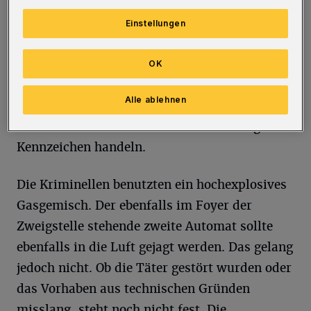
fielen mehrere dunkel gekleidete Personen im
Bereich der dortigen Sparkasse auf. Diese
Einstellungen
entfernten sich in einem dunklen Kombi mit
hoher Geschwindigkeit. Nach ersten
OK
Ermittlungen flohen sie über die Nevigeser
Alle ablehnen
Straße bergauf. Bei dem Fahrzeug könnte es
sich um einen PKW der Marke Audi mit gelben
Kennzeichen handeln.
Die Kriminellen benutzten ein hochexplosives
Gasgemisch. Der ebenfalls im Foyer der
Zweigstelle stehende zweite Automat sollte
ebenfalls in die Luft gejagt werden. Das gelang
jedoch nicht. Ob die Täter gestört wurden oder
das Vorhaben aus technischen Gründen
misslang, steht noch nicht fest. Die