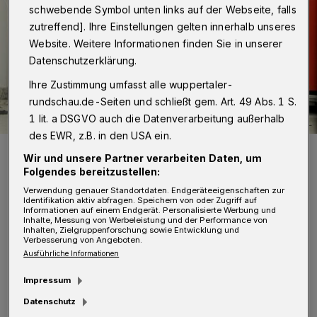
schwebende Symbol unten links auf der Webseite, falls
zutreffend]. Ihre Einstellungen gelten innerhalb unseres
Website. Weitere Informationen finden Sie in unserer
Datenschutzerklärung.
Ihre Zustimmung umfasst alle wuppertaler-
rundschau.de-Seiten und schließt gem. Art. 49 Abs. 1 S.
1 lit. a DSGVO auch die Datenverarbeitung außerhalb
des EWR, z.B. in den USA ein.
Experten der Polizei untersuchten das Gerät ausgiebig.
Wir und unsere Partner verarbeiten Daten, um
Foto: Holger Battefeld
Folgendes bereitzustellen:
Verwendung genauer Standortdaten. Endgeräteeigenschaften zur
Identifikation aktiv abfragen. Speichern von oder Zugriff auf
Informationen auf einem Endgerät. Personalisierte Werbung und
Inhalte, Messung von Werbeleistung und der Performance von
Inhalten, Zielgruppenforschung sowie Entwicklung und
Verbesserung von Angeboten.
A
nwohner am Katernberger Schulweg
Ausführliche Informationen
hatten die Explosion gehört und die
Impressum
Polizei verständigt. In dem Zusammenhang
Datenschutz