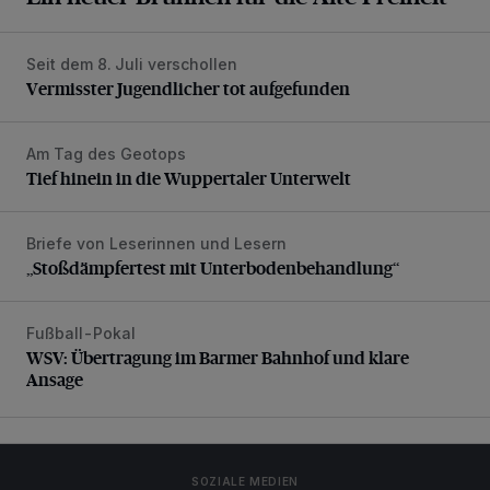
Seit dem 8. Juli verschollen
Vermisster Jugendlicher tot aufgefunden
Vermisster Jugendlicher tot aufgefunden
Am Tag des Geotops
Tief hinein in die Wuppertaler Unterwelt
Tief hinein in die Wuppertaler Unterwelt
Briefe von Leserinnen und Lesern
„Stoßdämpfertest mit Unterbodenbehandlung“
„Stoßdämpfertest mit Unterbodenbehandlung“
Fußball-Pokal
WSV: Übertragung im Barmer Bahnhof und klare Ansage
WSV: Übertragung im Barmer Bahnhof und klare
Ansage
SOZIALE MEDIEN