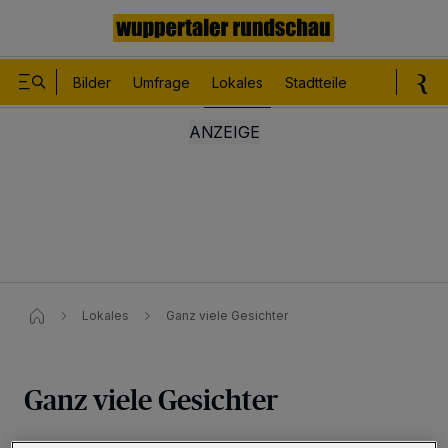
Bilder
Umfrage
Lokales
Stadtteile
Sport
Le
Lokales
Ganz viele Gesichter
Ganz viele Gesichter