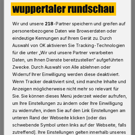
Der Wuppertaler Jugendrat wirbt für Frieden und
Toleranz - mit einem Plakat, das jetzt in
Schwebebahn-Haltestellen und vielen
Jugendeinrichtungen hängt.
Wir und unsere
218
-Partner speichern und greifen auf
personenbezogene Daten wie Browserdaten oder
eindeutige Kennungen auf Ihrem Gerät zu. Durch
15.12.2014 , 20:46 Uhr
Eine Minute Lesezeit
Auswahl von OK aktivieren Sie Tracking-Technologien
für die unter „Wir und unsere Partner verarbeiten
Daten, um Ihnen Dienste bereitzustellen“ aufgeführten
Zwecke. Durch Auswahl von Alle ablehnen oder
Widerruf Ihrer Einwilligung werden diese deaktiviert.
Wenn Tracker deaktiviert sind, sind manche Inhalte und
Anzeigen möglicherweise nicht mehr so relevant für
Sie. Sie können dieses Menü jederzeit wieder aufrufen,
um Ihre Einstellungen zu ändern oder Ihre Einwilligung
zu widerrufen, indem Sie auf den Link Einstellungen am
unteren Rand der Webseite klicken [oder das
schwebende Symbol unten links auf der Webseite, falls
zutreffend]. Ihre Einstellungen gelten innerhalb unseres