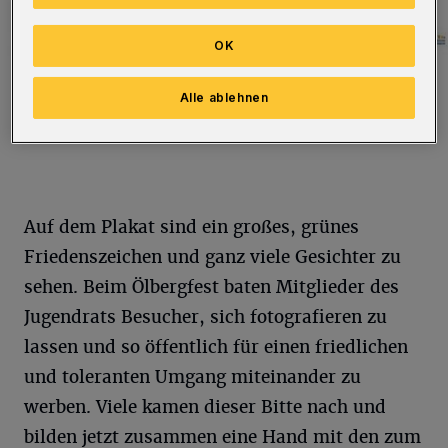
OK
Viele haben mitgemacht.
Alle ablehnen
Foto: Jugendrat
Auf dem Plakat sind ein großes, grünes
Friedenszeichen und ganz viele Gesichter zu
sehen. Beim Ölbergfest baten Mitglieder des
Jugendrats Besucher, sich fotografieren zu
lassen und so öffentlich für einen friedlichen
und toleranten Umgang miteinander zu
werben. Viele kamen dieser Bitte nach und
bilden jetzt zusammen eine Hand mit den zum