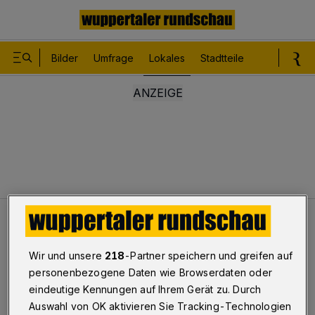
Bilder
Umfrage
Lokales
Stadtteile
Sport
Le
Lokales
Kaum Regen im November
Wir und unsere
218
-Partner speichern und greifen auf
personenbezogene Daten wie Browserdaten oder
Kaum Regen im November
eindeutige Kennungen auf Ihrem Gerät zu. Durch
Auswahl von OK aktivieren Sie Tracking-Technologien