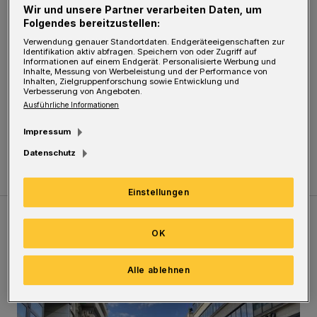
Wir und unsere Partner verarbeiten Daten, um
Nach den überdurchschnittlich nassen
Folgendes bereitzustellen:
Monaten von Mai bis August waren die
Verwendung genauer Standortdaten. Endgeräteeigenschaften zur
Identifikation aktiv abfragen. Speichern von oder Zugriff auf
Monate September, Oktober und November im
Informationen auf einem Endgerät. Personalisierte Werbung und
Inhalte, Messung von Werbeleistung und der Performance von
Wuppergebiet allesamt trockener als im
Inhalten, Zielgruppenforschung sowie Entwicklung und
Verbesserung von Angeboten.
Durchschnitt. Diese Tendenz hat der Deutsche
Ausführliche Informationen
Wetterdienst (DWD) auch für ganz Nordrhein-
Impressum
Westfalen beobachtet.
Datenschutz
Einstellungen
Meistgelesen
Neueste Artikel
Zum Thema
OK
Alle ablehnen
Ein Unzustand und Skandal