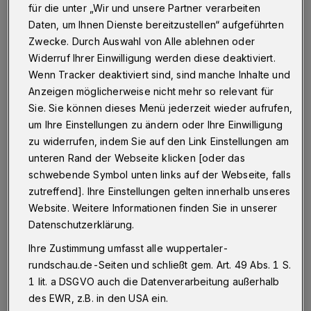
In Wuppertal hat es im November 2014 deutlich
für die unter „Wir und unsere Partner verarbeiten
weniger geregnet als sonst in diesem Herbstmonat.
Daten, um Ihnen Dienste bereitzustellen“ aufgeführten
Zwecke. Durch Auswahl von Alle ablehnen oder
Widerruf Ihrer Einwilligung werden diese deaktiviert.
15.12.2014 , 15:32 Uhr
Eine Minute Lesezeit
Wenn Tracker deaktiviert sind, sind manche Inhalte und
Anzeigen möglicherweise nicht mehr so relevant für
Sie. Sie können dieses Menü jederzeit wieder aufrufen,
um Ihre Einstellungen zu ändern oder Ihre Einwilligung
zu widerrufen, indem Sie auf den Link Einstellungen am
unteren Rand der Webseite klicken [oder das
schwebende Symbol unten links auf der Webseite, falls
zutreffend]. Ihre Einstellungen gelten innerhalb unseres
Nach Angaben des Wupperverbandes lag die
Website. Weitere Informationen finden Sie in unserer
Niederschlagsmenge weit unter dem
Datenschutzerklärung.
Durchschnitt. Im Wuppertaler Klärwerk
Ihre Zustimmung umfasst alle wuppertaler-
Buchenhofen fielen 55 Liter hernieder —
rundschau.de-Seiten und schließt gem. Art. 49 Abs. 1 S.
1 lit. a DSGVO auch die Datenverarbeitung außerhalb
normalerweise sind es doppelt so viel.
des EWR, z.B. in den USA ein.