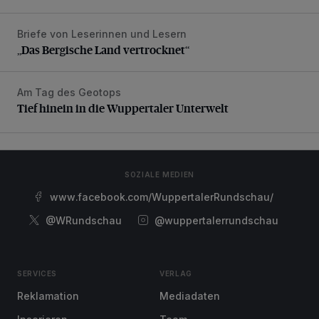
Briefe von Leserinnen und Lesern
„Das Bergische Land vertrocknet“
„Das Bergische Land vertrocknet“
Am Tag des Geotops
Tief hinein in die Wuppertaler Unterwelt
Tief hinein in die Wuppertaler Unterwelt
SOZIALE MEDIEN
www.facebook.com/WuppertalerRundschau/
@WRundschau
@wuppertalerrundschau
SERVICES
VERLAG
Reklamation
Mediadaten