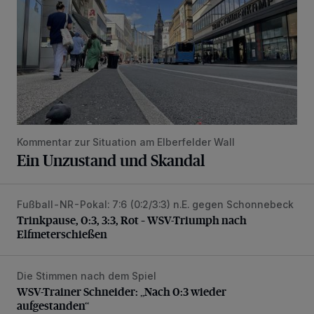
Kommentar zur Situation am Elberfelder Wall
Ein Unzustand und Skandal
Fußball-NR-Pokal: 7:6 (0:2/3:3) n.E. gegen Schonnebeck
Trinkpause, 0:3, 3:3, Rot – WSV-Triumph nach Elfmetersc
Trinkpause, 0:3, 3:3, Rot – WSV-Triumph nach
Elfmeterschießen
Die Stimmen nach dem Spiel
WSV-Trainer Schneider: „Nach 0:3 wieder aufgestanden“
WSV-Trainer Schneider: „Nach 0:3 wieder
aufgestanden“