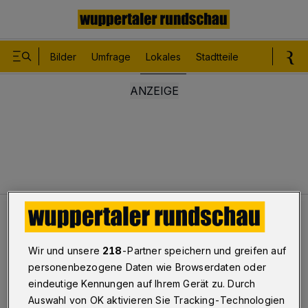
Bilder
Umfrage
Lokales
Stadtteile
Sport
Le
Lokales
Feueralarm: Burgholztunnel gesperrt
Wir und unsere
218
-Partner speichern und greifen auf
personenbezogene Daten wie Browserdaten oder
Feueralarm: Burgholztunnel
eindeutige Kennungen auf Ihrem Gerät zu. Durch
gesperrt
Auswahl von OK aktivieren Sie Tracking-Technologien