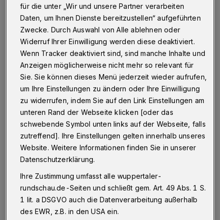
für die unter „Wir und unsere Partner verarbeiten
Der Burgholztunnel in Wuppertal ist am Samstagabend
Daten, um Ihnen Dienste bereitzustellen“ aufgeführten
(16. Mai 2015) aus Sicherheitsgründen geschlossen
Zwecke. Durch Auswahl von Alle ablehnen oder
worden. Zuvor hatte die Tunnel-Leitzentrale in
Widerruf Ihrer Einwilligung werden diese deaktiviert.
Duisburg der Wuppertaler Feuerwehr telefonisch einen
Wenn Tracker deaktiviert sind, sind manche Inhalte und
Brand gemeldet.
Anzeigen möglicherweise nicht mehr so relevant für
Sie. Sie können dieses Menü jederzeit wieder aufrufen,
um Ihre Einstellungen zu ändern oder Ihre Einwilligung
17.05.2015 , 00:06 Uhr
Eine Minute Lesezeit
zu widerrufen, indem Sie auf den Link Einstellungen am
unteren Rand der Webseite klicken [oder das
schwebende Symbol unten links auf der Webseite, falls
zutreffend]. Ihre Einstellungen gelten innerhalb unseres
Website. Weitere Informationen finden Sie in unserer
Datenschutzerklärung.
Ihre Zustimmung umfasst alle wuppertaler-
rundschau.de-Seiten und schließt gem. Art. 49 Abs. 1 S.
Als die Einsatzkräfte eintrafen, war der
1 lit. a DSGVO auch die Datenverarbeitung außerhalb
Tunnel bereits nicht mehr passierbar.
des EWR, z.B. in den USA ein.
Automatisch aktivierte Schranken versperrten