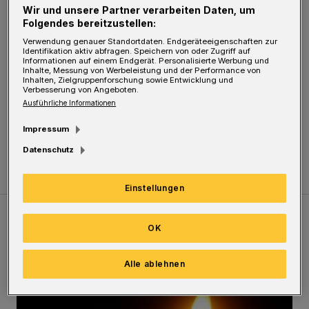
Wir und unsere Partner verarbeiten Daten, um
den Weg, die Ampeln standen auf Rot. Trotz
Folgendes bereitzustellen:
intensiver Suche wurde jedoch kein Feuer
Verwendung genauer Standortdaten. Endgeräteeigenschaften zur
Identifikation aktiv abfragen. Speichern von oder Zugriff auf
entdeckt.
Informationen auf einem Endgerät. Personalisierte Werbung und
Inhalte, Messung von Werbeleistung und der Performance von
Inhalten, Zielgruppenforschung sowie Entwicklung und
Verbesserung von Angeboten.
Auf der L418 kam es zu erheblichen Rückstaus.
Ausführliche Informationen
Die Feuerwehr unterstützte die Polizei, den
Impressum
Verkehr umzuleiten.
Datenschutz
Einstellungen
OK
Meistgelesen
Neueste Artikel
Zum Thema
Alle ablehnen
Vermisster Jugendlicher tot aufgefunden