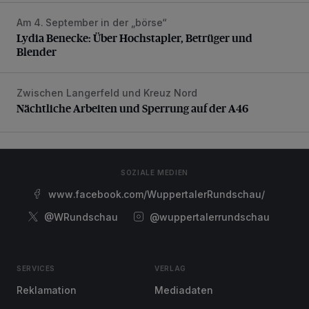
Am 4. September in der „börse“
Lydia Benecke: Über Hochstapler, Betrüger und Blender
Lydia Benecke: Über Hochstapler, Betrüger und
Blender
Zwischen Langerfeld und Kreuz Nord
Nächtliche Arbeiten und Sperrung auf der A46
Nächtliche Arbeiten und Sperrung auf der A46
SOZIALE MEDIEN
www.facebook.com/WuppertalerRundschau/
@WRundschau
@wuppertalerrundschau
SERVICES
VERLAG
Reklamation
Mediadaten