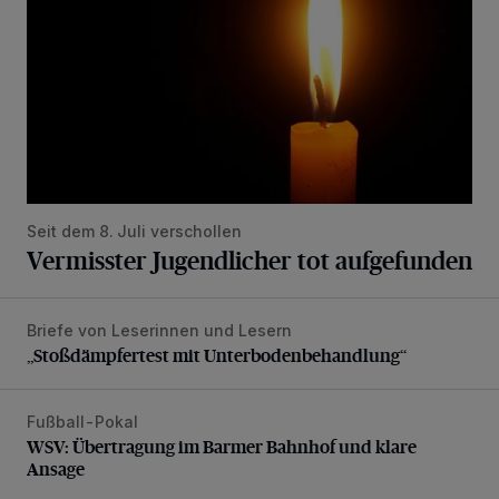
Seit dem 8. Juli verschollen
Vermisster Jugendlicher tot aufgefunden
Briefe von Leserinnen und Lesern
„Stoßdämpfertest mit Unterbodenbehandlung“
„Stoßdämpfertest mit Unterbodenbehandlung“
Fußball-Pokal
WSV: Übertragung im Barmer Bahnhof und klare Ansage
WSV: Übertragung im Barmer Bahnhof und klare
Ansage