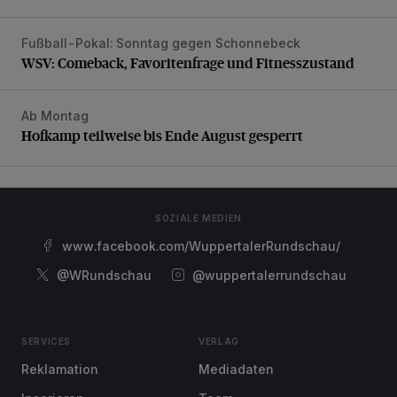
Fußball-Pokal: Sonntag gegen Schonnebeck
WSV: Comeback, Favoritenfrage und Fitnesszustand
WSV: Comeback, Favoritenfrage und Fitnesszustand
Ab Montag
Hofkamp teilweise bis Ende August gesperrt
Hofkamp teilweise bis Ende August gesperrt
SOZIALE MEDIEN
www.facebook.com/WuppertalerRundschau/
@WRundschau
@wuppertalerrundschau
SERVICES
VERLAG
Reklamation
Mediadaten