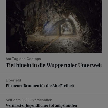
Am Tag des Geotops
Tief hinein in die Wuppertaler Unterwelt
Elberfeld
Ein neuer Brunnen für die Alte Freiheit
Ein neuer Brunnen für die Alte Freiheit
Seit dem 8. Juli verschollen
Vermisster Jugendlicher tot aufgefunden
Vermisster Jugendlicher tot aufgefunden