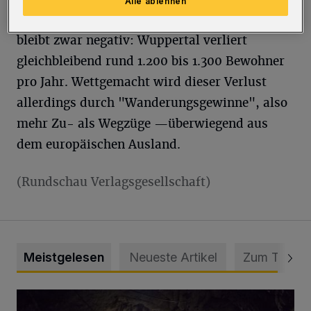
Alle ablehnen
Das Verhältnis von Geburten und Todesfällen
bleibt zwar negativ: Wuppertal verliert
gleichbleibend rund 1.200 bis 1.300 Bewohner
pro Jahr. Wettgemacht wird dieser Verlust
allerdings durch "Wanderungsgewinne", also
mehr Zu- als Wegzüge —überwiegend aus
dem europäischen Ausland.
(Rundschau Verlagsgesellschaft)
Meistgelesen
Neueste Artikel
Zum Thema
Tief hinein in die Wuppertaler Unterwelt