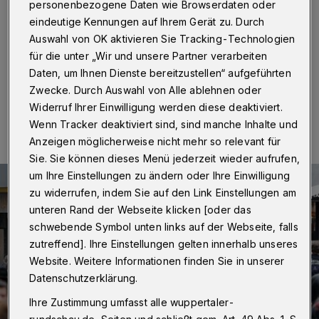
personenbezogene Daten wie Browserdaten oder
eindeutige Kennungen auf Ihrem Gerät zu. Durch
Wuppertal nimmt zurzeit leicht zu. Das ist das Ergebnis
Auswahl von OK aktivieren Sie Tracking-Technologien
des aktuellen "Einwohner-Saldos" für 2014.
für die unter „Wir und unsere Partner verarbeiten
Daten, um Ihnen Dienste bereitzustellen“ aufgeführten
Zwecke. Durch Auswahl von Alle ablehnen oder
30.10.2014 , 00:00 Uhr
Eine Minute Lesezeit
Widerruf Ihrer Einwilligung werden diese deaktiviert.
Wenn Tracker deaktiviert sind, sind manche Inhalte und
Anzeigen möglicherweise nicht mehr so relevant für
Sie. Sie können dieses Menü jederzeit wieder aufrufen,
um Ihre Einstellungen zu ändern oder Ihre Einwilligung
zu widerrufen, indem Sie auf den Link Einstellungen am
unteren Rand der Webseite klicken [oder das
schwebende Symbol unten links auf der Webseite, falls
zutreffend]. Ihre Einstellungen gelten innerhalb unseres
Website. Weitere Informationen finden Sie in unserer
Datenschutzerklärung.
Ihre Zustimmung umfasst alle wuppertaler-