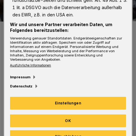
rundschau.de-Seiten und schließt gem. Art. 49 Abs. 1 S.
1 lit. a DSGVO auch die Datenverarbeitung außerhalb
des EWR, z.B. in den USA ein.
Wir und unsere Partner verarbeiten Daten, um
Impression vom verkaufsoffenen Sonntag in Elberfeld.
Folgendes bereitzustellen:
Foto: Sebastian Jarych
Verwendung genauer Standortdaten. Endgeräteeigenschaften zur
Identifikation aktiv abfragen. Speichern von oder Zugriff auf
Informationen auf einem Endgerät. Personalisierte Werbung und
Inhalte, Messung von Werbeleistung und der Performance von
Inhalten, Zielgruppenforschung sowie Entwicklung und
Verbesserung von Angeboten.
Ausführliche Informationen
Dabei sah die Prognoseberechnung aus dem
Impressum
Jahr 2006 noch einem steten Sinkflug der
Datenschutz
Bevölkerungszahl bis auf 322.000 im Jahr 2025
vorher. Demgegenüber landen neue
Einstellungen
Berechnungen für 2025 bei 345.000
Wuppertalern — somit eine annähernd
OK
stagnierende Einwohnerzahl.